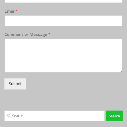
Emai
*
Comment or Message
*
Submit
Search
for: