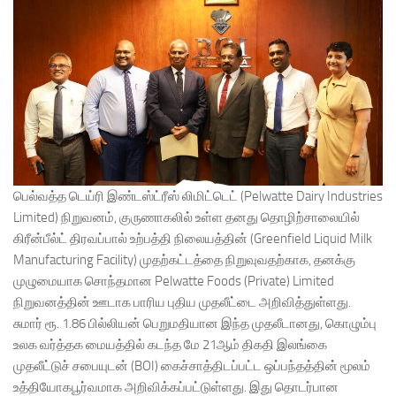
பெல்வத்த டெய்ரி இண்டஸ்ட்ரீஸ் லிமிட்டெட் (Pelwatte Dairy Industries
Limited) நிறுவனம், குருணாகலில் உள்ள தனது தொழிற்சாலையில்
கிரீன்பீல்ட் திரவப்பால் உற்பத்தி நிலையத்தின் (Greenfield Liquid Milk
Manufacturing Facility) முதற்கட்டத்தை நிறுவுவதற்காக, தனக்கு
முழுமையாக சொந்தமான Pelwatte Foods (Private) Limited
நிறுவனத்தின் ஊடாக பாரிய புதிய முதலீட்டை அறிவித்துள்ளது.
சுமார் ரூ. 1.86 பில்லியன் பெறுமதியான இந்த முதலீடானது, கொழும்பு
உலக வர்த்தக மையத்தில் கடந்த மே 21ஆம் திகதி இலங்கை
முதலீட்டுச் சபையுடன் (BOI) கைச்சாத்திடப்பட்ட ஒப்பந்தத்தின் மூலம்
உத்தியோகபூர்வமாக அறிவிக்கப்பட்டுள்ளது. இது தொடர்பான