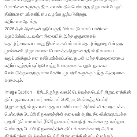
பிரச்சினைகளுக்கு தீர்வு காண்பதில் பெல்வத்த நிறுவனம் மேலும்
தீவிரமான பங்களிப்பை வழங்க முற்படுகிறது.
எதிர்கால நோக்கு
2026 ஆம் ஆண்டின் நடுப்பகுதியில் கட்டுமானப் பணிகள்
ஆரம்பிக்கப்படவுள்ள நிலையில், இந்த குருணாகல்
தொழிற்சாலையானது இலங்கையின் பால் தொழில்துறையில் ஒரு
முன்னணி நிறுவனமாக பெல்வத்த நிறுவனத்தின் நிலையை
வலுப்படுத்தும் என எதிர்பார்க்கப்படுவதுடன், மந்த போஷணையை
எதிர்ப்பதற்கும் ஒட்டுமொத்த போஷணை பெறுபேறுகளை
மேம்படுத்துவதற்குமான தேசிய முயற்சிகளுக்கும் இது ஆதரவாக
அமையும்.
Image Caption – (இடமிருந்து வலம்) பெல்வத்த டெய்ரி நிறுவனத்தின்
திட்ட முகாமையாளர் லக்ஷ்மன் பெரேரா, பெல்வத்த டெய்ரி
நிறுவனத்தின் முகாமைத்துவ பணிப்பாளர் அக்மல் விக்ரமநாயக்க,
பெல்வத்த டெய்ரி நிறுவனத்தின் தலைவர் ஆரியசீல விக்ரமநாயக்க,
முதலீட்டுச் சபையின் (BOI) தலைவர் கலாநிதி சுலக்சன ஜயவர்தன,
பெல்வத்த டெய்ரி நிறுவனத்தின் திட்டக் கணக்காளர் அமில
கீர்த்திரத்ன, பெல்வத்த டெய்ரி நிறுவனத்தின் சட்டம் மற்றும்