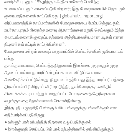
வளர்ச்சியுடனும், 15% இற்கும் அதிகமானோர் மெலிந்த
உடலமைப்புடனும் காணப்படுகின்றனர்; இது போஷணையில் தொடரும்
குறைபாடுகளைக் காட்டுகிறது. [globalnutr…report.org]
கர்ப்பகாலத்தில் தாய்மார்களின் போஷணையை மேம்படுத்துவதும்,
உயர்தர, புரதம் நிறைந்த உணவு ஆதாரங்களை உறுதி செய்வதும் இந்த
அபாயங்களைக் குறைப்பதற்கான அத்தியாவசியமான படிகள் எனள
நிபுணர்கள் சுட்டிக் காட்டுகின்றனர்.
போஷணை மற்றும் உணவுப் பாதுகாப்பில் பெல்வத்தவின் மூலோபாயப்
பங்கு
தசாப்த காலமாக, பெல்வத்த நிறுவனம் இலங்கை முழுவதும் முழு
ஆடைப் பால்மா தயாரிப்பில் நம்பகமான வீட்டுப் பெயராக
அங்கீகரிக்கப்பட்டுள்ளது. நிறுவனம் தற்போது இந்த பாரம்பரியத்தை
திரவப்பால் பிரிவிற்கும் விரிவுபடுத்தி, நுகர்வோருக்கு எளிதில்
கிடைக்கக்கூடிய மற்றும் பலதரப்பட்ட போஷணைத் தெரிவுகளை
வழங்குவதை நோக்கமாகக் கொண்டுள்ளது.
இந்த புதிய முதலீடு பின்வரும் விடயங்களுக்கு பங்களிக்கும் என
எதிர்பார்க்கப்படுகிறது:
● உள்ளூர் பால் உற்பத்தித் திறனை வலுப்படுத்துதல்.
● இறக்குமதி செய்யப்படும் பால் உற்பத்திகளில் தங்கியிருக்கும்