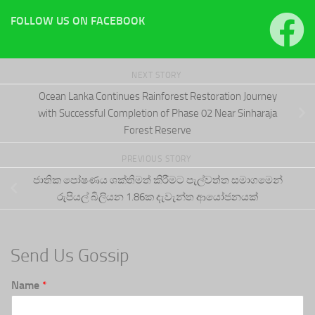
FOLLOW US ON FACEBOOK
NEXT STORY
Ocean Lanka Continues Rainforest Restoration Journey
with Successful Completion of Phase 02 Near Sinharaja
Forest Reserve
PREVIOUS STORY
ජාතික පෝෂණය ශක්තිමත් කිරීමට පැල්වත්ත සමාගමෙන්
රුපියල් බිලියන 1.86ක දැවැන්ත ආයෝජනයක්
Send Us Gossip
Name
*