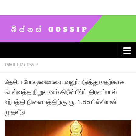
Skip to content
TAMIL BIZ GOSSIP
தேசிய போஷணையை வலுப்படுத்துவதற்காக
பெல்வத்த நிறுவனம் கிரீன்பீல்ட் திரவப்பால்
உற்பத்தி நிலையத்திற்கு ரூ. 1.86 பில்லியன்
முதலீடு