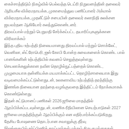
கைச்சாத்திடும் நிகழ்வில் பெல்வத்த டெய்ரி நிறுவனத்தின் தலைவர்
ஆரியசீல விக்ரமநாயக்க, முகாமைத்துவ பணிப்பாளர் அக்மால்
விக்ரமநாயக்க, முதலீட்டுச் சபையின் தலைவர் கலாநிதி சுலக்சன
ஜயவர்தன ஆகியோர் கலந்துகொண்டனர்.
திரவப்பால் மற்றும் பெறுமதி சேர்க்கப்பட்ட தயாரிப்புகளுக்கான
விரிவாக்கம்
இந்த புதிய உற்பத்தி நிலையமானது திரவப்பால் மற்றும் சொக்லேட்,
வெனிலா, ஸ்ட்ரோபெரி, ஐஸ் கோபி போன்ற சுவைகளைக் கொண்ட பால்
பானங்களின் உற்பத்தியில் கவனம் செலுத்தவுள்ளது.
செயலாக்கலுக்கான நவீன தொழில்நுட்பத்தைக் கொண்ட,
முழுமையாக தன்னியக்க மயமாக்கப்பட்ட தொழிற்சாலையாக இது
வடிவமைக்கப்பட்டுள்ளதுடன், உலகளாவிய உற்பத்தித் தரத்திற்கு
இணங்க நிலையான தரத்தை வழங்குவதை இத்திட்டம் நோக்கமாகக்
கொண்டுள்ளது.
இதன் கட்டுமானப் பணிகள் 2026 ஜூலை மாதத்தில்
ஆரம்பிக்கப்படவுள்ளதுடன், வணிக ரீதியிலான செயற்பாடுகள் 2027
ஜூலை மாதத்திற்குள் ஆரம்பிக்கும் என எதிர்பார்க்கப்படுகிறது.
தேசிய போஷணை தொடர்பான சவாலுக்கு தீர்வு
இலங்கையில் கர்ப்பிணித் தாய்மார்கள் மற்றும் சிறு குழந்தைகள்