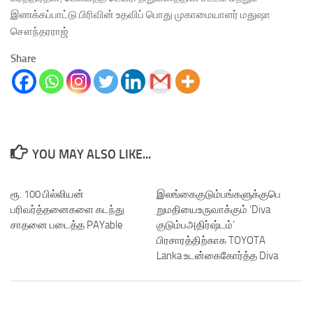
இணக்கப்பாட்டு பிரிவின் உதவிப் பொது முகாமையாளர் மதுஷா
சௌந்தரராஜ்
Share
YOU MAY ALSO LIKE...
ரூ. 100 பில்லியன்
இலங்கைகுடும்பங்களுக்குபெ
பரிவர்த்தனைகளை கடந்து
றுமதியைஉருவாக்கும் ‘Diva
சாதனை படைத்த PAYable
குடும்பஅதிர்ஷ்டம்’
பிரசாரத்திற்காக TOYOTA
Lanka உடன்கைகோர்த்த Diva