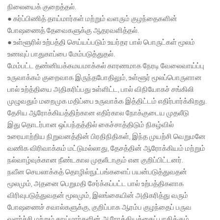
நிலையைக் குறைத்தல்.
● கர்ப்பிணித் தாய்மார்கள் மற்றும் வளரும் குழந்தைகளின்
போஷணைத் தேவைகளுக்கு ஆதரவளித்தல்.
● உள்ளூரில் உற்பத்தி செய்யப்படும் உயர்தர பால் பொருட்கள் மூலம்
உணவுப் பாதுகாப்பை மேம்படுத்துதல்.
மேம்பட்ட தண்னியக்கமயமாக்கல் காரணமாக நேரடி வேலைவாய்ப்பு
உருவாக்கம் குறைவாக இருந்தபோதிலும், உள்ளூர் மூலப்பொருளான
பால் உற்த்தியை அதிகரிப்பது உள்ளிட்ட, பால் விநியோகச் சங்கிலி
முழுவதும் மறைமுக மதிப்பை உருவாக்க இத்திட்டம் எதிர்பார்க்கிறது.
தேசிய ஆரோக்கியத்திற்கான எதிர்கால நோக்குடைய முதலீடு
இது தொடர்பான ஒப்பந்தத்தில் கைச்சாத்திடும் நிகழ்வில்
உரையாற்றிய நிறுவனத்தின் பிரதிநிதிகள், இந்த முயற்சி வெறுமனே
வணிக விரிவாக்கம் மட்டுமல்லாது, தேசத்தின் ஆரோக்கியம் மற்றும்
நல்வாழ்வுக்கான நீண்டகால முதலீடாகும் என குறிப்பிட்டனர்.
நவீன செயலாக்கத் தொழில்நுட்பங்களைப் பயன்படுத்துவதன்
மூலமும், அதனை பெறுமதி சேர்க்கப்பட்ட பால் உற்பத்திகளாக
விரிவுபடுத்துவதன் மூலமும், இலங்கையின் அதிகரித்து வரும்
போஷணைச் சவால்களுக்கு, குறிப்பாக ஆரம்ப குழந்தைப் பருவ
வளர்ச்சி மற்றும் தாய்மார்களின் ஆரோக்கியத்தைப் பாதிக்கும்