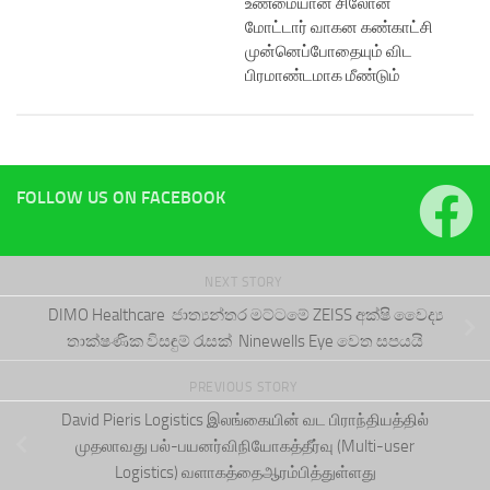
உண்மையான சிலோன்
மோட்டார் வாகன கண்காட்சி
முன்னெப்போதையும் விட
பிரமாண்டமாக மீண்டும்
FOLLOW US ON FACEBOOK
NEXT STORY
DIMO Healthcare ජාත්‍යන්තර මට්ටමේ ZEISS අක්ෂි වෛද්‍ය
තාක්ෂණික විසඳුම් රැසක් Ninewells Eye වෙත සපයයි
PREVIOUS STORY
David Pieris Logistics இலங்கையின் வட பிராந்தியத்தில்
முதலாவது பல்-பயனர்விநியோகத்தீர்வு (Multi-user
Logistics) வளாகத்தைஆரம்பித்துள்ளது