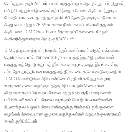
செய்ததாக குறிப்பிட்டார். பயன்படுத்தப்படும் தொழில்நுட்பம், நிறுவல்,
பயிற்சி மற்றும் விற்பனைக்குப் பிந்தைய சேவை ஆகியவற்றுக்கு
மேலதிகமாக சுகாதாரத் துறையில் 60 ஆண்டுகளுக்கும் மேலான
அனுபவம் மற்றும் ZEISS உடனான நீண்டகாலப் பங்காளித்துவம்
ஆகியவை DIMO Healthcare மீதான நம்பிக்கையை மேலும்
அதிகரித்துள்ளதாக அவர் குறிப்பிட்டார்.
DIMO நிறுவனத்தின் நிறைவேற்றுப் பணிப்பாளர் விஜித் புஷ்பவெல
தெரிவிக்கையில், Ninewells Eye மையத்திற்கு அதிநவீன கண்
மருத்துவத் தொழில்நுட்பத் தீர்வுகளை வழங்குவது, இலங்கைக்கு
சர்வதேச தரத்திலான மருத்துவத் தீர்வுகளைக் கொண்டுவருவதில்
DIMO கொண்டுள்ள அர்ப்பணிப்பை பிரதிபலிக்கிறது என்றார்.
உபகரணங்களை வழங்குவதற்கு அப்பால், நம்பிக்கையான
விற்பனைக்குப் பிந்தைய சேவை மற்றும் உற்பத்தியாளர்களால்
பயிற்சியளிக்கப்பட்ட சேவை வழங்கும் பொறியியலாளர்களின்
நிபுணத்துவம் மூலம், நோயாளிகளுக்கு சிறந்த பெறுபேறுகளை
வழங்கத் தேவையான சூழலை மருத்துவர்கள் உருவாக்குவதாகவும்
அவர் குறிப்பிட்டார்.