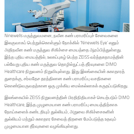
Ninewells மருத்துவமனை, நவீன கண் பராமரிப்புச் சேவைகளை
இலகுவாகப் பெற்றுக்கொள்ளும் நோக்கில் ‘Ninewells Eye’ எனும்
அதிநவீன கண் மருத்துவ சிகிச்சை மையத்தை ஆரம்பித்துள்ளது.
இந்த புதிய மையத்தில், உலகப்புகழ் பெற்ற ZEISS வர்த்தகநாமத்தின்
பல்வேறு புதிய கண் மருத்துவ தொழில்நுட்பத் தீர்வுகளை DIMO
Healthcare நிறுவனம் நிறுவியுள்ளது. இது இலங்கையின் சுகாதாரத்
துறைக்கு, சர்வதேச தரத்திலான கண் பராமரிப்பு வசதிகளை
கொண்டுவருவதற்கான ஒரு முக்கிய மைல்கல்லாகக் கருதப்படுகிறது.
இலங்கையில் ZEISS நிறுவனத்தின் பிரதிநிதியாகச் செயற்படும் DIMO
Healthcare, இந்த முழுமையான கண் பராமரிப்பு மையத்திற்காக
நோய்களைக் கண்டறியும் துல்லியம், அறுவை சிகிச்சைகளின்
துல்லியம் மற்றும் சுகாதார சேவைத் திறனை மேம்படுத்த உதவும்
முழுமையான தீர்வுகளை வழங்கியுள்ளது.