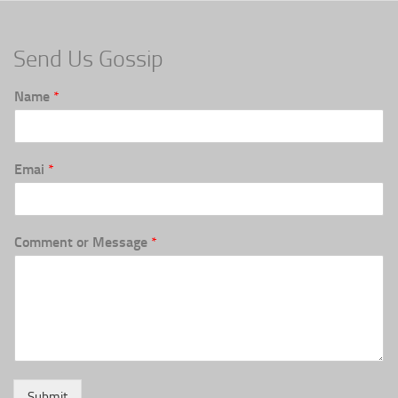
Send Us Gossip
Name
*
Emai
*
Comment or Message
*
Submit