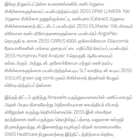
இங்கு நிறுவப்பட்டுள்ள உபகரணங்களில், கண் அறுவை
சிகிச்சைகளுக்காகப் பயன்படுத்தப்படும் ZEISS OPMI LUMERA 700
அறுவை சிகிச்சை நுணுக்குக்காட்டி, கண்புரை (Cataract) அறுவை
சிகிச்சைகளைத் திட்டமிடப் பயன்படும் ZEISS IOLMaster 700, மிகவும்
விரிவான கண் பரிசோதனைகளுக்காக பயன்படும் AngioPlex
தொகுதி உடனான ZEISS CIRRUS 6000, குளோக்கோமா (Glaucoma)
நோயாளிகளின் பார்வை குறைபாட்டை மதிப்பீடு செய்யப் பயன்படும்
ZEISS Humphrey Field Analyzer 3 தொகுதி ஆகியவையும்
உள்ளடங்கும். அத்துடன், குளோக்கோமா மற்றும் கண் நரம்பு
சிகிச்சைகளுக்காக பயன்படுத்தக்கூடிய SLT வசதியுடன் கூடிய ZEISS
VISULAS green yag combi மூலம் சிகிச்சைத் திறன்கள் மேலும்
விரிவுபடுத்தப்பட்டுள்ளன.
இந்தத் திட்டம் குறித்து Ninewells மருத்துவமனையின் பணிப்பாளரும்
அதன் பிரதம நிறைவேற்று அதிகாரியுமான வைத்தியர் விபாஷ்
விஜேரத்ன கருத்து தெரிவிக்கையில், ZEISS இன் சர்வதேச
தரத்திலான கண் மருத்துவ தொழில்நுட்பத்தை, வலுவான உள்ளூர்
நிபுணத்துவத்துடன் இணைத்து வழங்கும் திறன் காரணமாகவே
DIMO Healthcare நிறுவனத்தை இத்திட்டத்திற்காக தெரிவு