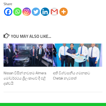
Share
YOU MAY ALSO LIKE...
Nissan විසින් නවතම Almera
අති විශ්වසනීය ගමනකට
මෝටර්රථය ශ්‍රීලංකාවේ දී එළි
Chetak නැවතත්
දක්වයි