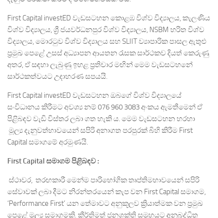
First Capital investED වැඩසටහන කොළඹ විශ්ව විද්‍යාලය, කැලණිය
විශ්ව විද්‍යාලය, ශ්‍රී ජයවර්ධනපුර විශ්ව විද්‍යාලය, NSBM හරිත විශ්ව
විද්‍යාලය, මොරටුව විශ්ව විද්‍යාලය සහ SLIIT ව්‍යාපාරික පාසල ඇතුළු
ප්‍රමුඛ පෙළේ උසස් අධ්‍යාපන ආයතන රැසක සාර්ථකව දියත් කෙරුණු
අතර, ඒ සඳහා ලැබුණු ඉහළ ප්‍රතිචාර මඟින් මෙම වැඩසටහනේ
සාර්ථකත්වයට උදාහරණ සපයයි.
First Capital investED වැඩසටහන ඔබගේ විශ්ව විද්‍යාලයේ
සංවිධානය කිරීමට අවශ්‍ය නම් 076 960 3083 අංකය ඇමතීමෙන් ඒ
පිළිබඳව වැඩි විස්තර ලබා ගත හැකි ය. මෙම වැඩසටහන හරහා
මූල්‍ය දැනුවත්භාවයෙන් සපිරි අනාගත පරපුරක් බිහි කිරීම First
Capital සමාගමේ අරමුණයි.
First Capital
සමාගම පිළිබඳව
:
ස්ථාවර, තරඟකාරී මෙන්ම පාරිභෝගික තෘප්තිමභාවයෙන් සපිරි
සේවාවක් ලබා දීමට නිරන්තරයෙන් කැප වන First Capital සමාගම,
‘Performance First’ යන තේමාවට අනුකූලව ක්‍රියාත්මක වන ප්‍රමුඛ
පෙළේ මූල්‍ය සමාගමකි. කීර්තිමත් ජනශක්ති සමූහයට අනුබද්ධිත