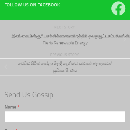
FOLLOW US ON FACEBOOK
NEXT STORY
இலங்கையின்சூரியசக்திக்கானமாற்றத்திற்குவலுவூட்டசம்பத்வங்க
Pieris Renewable Energy
PREVIOUS STORY
ඩේවිඩ් පීරිස් සෝලා මිලදී ගැනීමට සම්පත් බැංකුවෙන්
සුවිශේෂී ණය
Send Us Gossip
Name
*