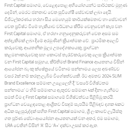
First Capital සමාගම, වෙළෙඳපොළ අභියෝගයන්ට සාර්ථකව මුහුණ
දෙමින්, මෙරට ජනතාව වෙත සුවිශේෂී සේවාවක් ලබා දෙයි.
ඩිජිටල්කරණය හරහා සිය මෙහෙයුම් කාර්යක්ෂමතාව හා සේවාවන්
වෙත ප්‍රවිෂ්ට වීමේ හැකියාව වර්ධනය කිරීම වෙනුවෙන් කැප වන
First Capital සමාගම, ඒ හරහා ගනුදෙනුකරුවන් වෙත අසම සම
අත්දැකීමක් ලබා දීමේ අරමුණින් ක්‍රියාත්මක වේ. ප්‍රාථමික අලෙවි
කරුවෙකු, ආයතනික මූල්‍ය උපදේශකයෙකු, ප්‍රාග්ධන
කළමනාකරුවෙකු සහ කොටස් තැරැව්කරුවෙකු ලෙස ක්‍රියාත්මක
වන First Capital සමූහය, කීර්තිමත් Brand Finance ආයතනය විසින්
ආයෝජන බැංකු ක්ෂේත්‍රයේ වටිනාම සන්නාමය ලෙස අඛණ්ඩව
වසර 2ක් නම් කරනු ලැබීම විශේෂත්වයකි. ඊට අමතව 2024 SLIM
Brand Excellence සම්මාන උළෙලෙහි දී ‘වසරේ විශිෂ්ටතම
සන්නාමය’ ට හිමි සම්මානය ඇතුළුව සම්මාන 4ක් දිනා ගැනීමට
සමත් වීම ද First Capital සමාගමේ විශිෂ්ටත්වය පිළිබිඹු කරයි.
ප්‍රාග්ධන වෙළෙඳපොළ ආශ්‍රිතව විසඳුම් සැපයීම පිළිබඳව දශක 4කට
අධික පළපුරුද්දක් සහිත First Capital සමාගම, ශ්‍රී ලංකාවේ ලැයිස්තු
ගත පූර්ණ සේවා ආයෝජන ආයතනයක් වන අතර, එම සමාගම,
LRA වෙතින් විසින් ‘A’ සිට ‘A+’ දක්වා උසස් කර ඇත.