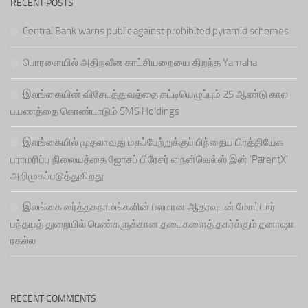
RECENT POSTS
Central Bank warns public against prohibited pyramid schemes
பொரளையில் அதிநவீன காட்சியறையை திறந்த Yamaha
இலங்கையின் விசேடத்துவத்தை கட்டியெழுப்பும் 25 ஆண்டு கால
பயணத்தை கொண்டாடும் SMS Holdings
இலங்கையில் முதலாவது மகப்பேற்றுக்குப் பிந்தைய பிரத்தியேக
பராமரிப்பு நிலையத்தை ஜோசப் பிரேசர் நைன்வெல்ஸ் இன் ‘ParentX’
அறிமுகப்படுத்துகிறது
இலங்கை வர்த்தகநாமங்களின் பலமான ஆதரவுடன் மோட்டார்
பந்தயத் துறையில் பெண்களுக்கான தடைகளைத் தகர்க்கும் தனாஷா
ரதல்ல
RECENT COMMENTS