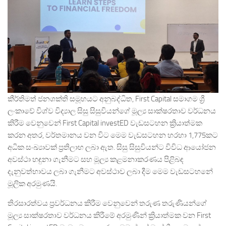
කීර්තිමත් ජනශක්ති සමූහයට අනුබද්ධිත, First Capital සමාගම ශ්‍රී
ලංකාවේ විශ්ව විද්‍යාල සිසු සිසුවියන්ගේ මූල්‍ය සාක්ෂරතාව වර්ධනය
කිරීම වෙනුවෙන් First Capital investED වැඩසටහන ක්‍රියාත්මක
කරන අතර, වර්තමානය වන විට මෙම වැඩසටහන හරහා 1,775කට
අධික සංඛ්‍යාවක් ප්‍රතිලාභ ලබා ඇත. සිසු සිසුවියන්ට විවිධ ආයෝජන
අවස්ථා හඳුනා ගැනීමට සහ මූල්‍ය කළමනාකරණය පිළිබඳ
දැනුවත්භාවය ලබා ගැනීමට අවස්ථාව ලබා දීම මෙම වැඩසටහනේ
මූලික අරමුණයි.
තිරසාරත්වය ප්‍රවර්ධනය කිරීම වෙනුවෙන් තරුණ තරුණියන්ගේ
මූල්‍ය සාක්ෂරතාව වර්ධනය කිරීමේ අරමුණින් ක්‍රියාත්මක වන First