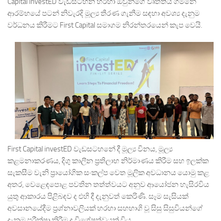
Capital investED වැඩසටහන හරහා ඔවුන්ගේ වෘත්තීය ගමනේ
ආරම්භයේ පටන් නිවැරදි මූල්‍ය තීරණ ගැනීම සඳහා අවශ්‍ය දැනුම
වර්ධනය කිරීමට First Capital සමාගම නිරන්තරයෙන් කැප වෙයි.
First Capital investED වැඩසටහනේ දී මූල්‍ය විනය, මූල්‍ය
කළමනාකරණය, දිගු කාලීන ප්‍රතිලාභ නිර්මාණය කිරීම සහ ඉලක්ක
සැකසීම වැනි ප්‍රායෝගික සංකල්ප වෙත මූලික අවධානය යොමු කළ
අතර, වෙළෙඳපොළ පවතින තත්ත්වයට අනුව ආයෝජන හැසිරවිය
යුතු ආකාරය පිළිබඳව ද එහි දී දැනුවත් කෙරිණි. සෑම සැසියක්
අවසානයේදීම ප්‍රශ්නාවලියක් හරහා සහභාගි වූ සිසු සිසුවියන්ගේ
දැනුම පරීක්ෂා කිරීම ද විශේෂත්වයක් විය.