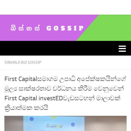
Skip to content
SINHALA BIZ GOSSIP
First Capitalසමාගම උපාධි අපේක්ෂකයින්ගේ
මූල්‍ය සාක්ෂරතාව වර්ධනය කිරීම වෙනුවෙන්
First Capital investEDවැඩසටහන් මාලාවක්
ක්‍රියාත්මක කරයි