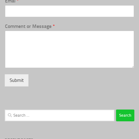
Emai
*
Comment or Message
*
Submit
Search
for: