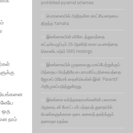
களாக
prohibited pyramid schemes
பொரளையில் அதிநவீன காட்சியறையை
ம்
திறந்த Yamaha
ை
இலங்கையின் விசேடத்துவத்தை
கட்டியெழுப்பும் 25 ஆண்டு கால பயணத்தை
கொண்டாடும் SMS Holdings
ர்கள்
இலங்கையில் முதலாவது மகப்பேற்றுக்குப்
ளுக்கு
பிந்தைய பிரத்தியேக பராமரிப்பு நிலையத்தை
ஜோசப் பிரேசர் நைன்வெல்ஸ் இன் ‘ParentX’
அறிமுகப்படுத்துகிறது
 மஹியங்கனை
இலங்கை வர்த்தகநாமங்களின் பலமான
யிலேயே
ஆதரவுடன் மோட்டார் பந்தயத் துறையில்
ு ஒரு
பெண்களுக்கான தடைகளைத் தகர்க்கும்
 என நாம்
தனாஷா ரதல்ல