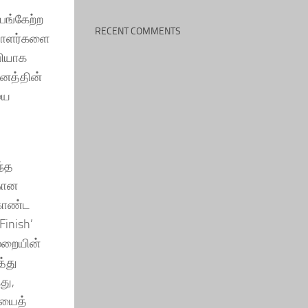
பங்கேற்ற
RECENT COMMENTS
ையாளர்களை
வியாக
வனத்தின்
யை
ந்த
்கான
 கொண்ட
inish’
ுறையின்
்து
து,
ியைத்