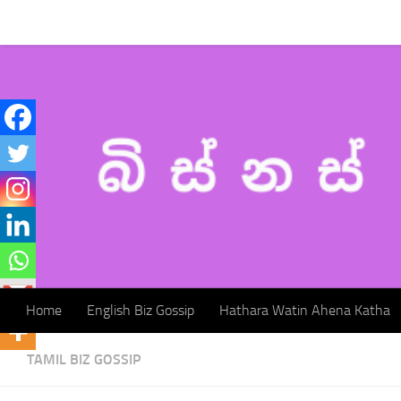
Home
English Biz Gossip
Hathara Watin Ahena Katha
Skip to content
Home
English Biz Gossip
Hathara Watin Ahena Katha
TAMIL BIZ GOSSIP