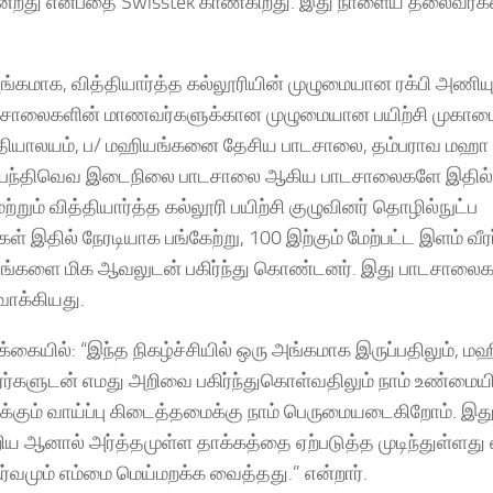
கின்றது என்பதை Swisstek காண்கிறது. இது நாளைய தலைவர்
மாக, வித்தியார்த்த கல்லூரியின் முழுமையான ரக்பி அணியு
பாடசாலைகளின் மாணவர்களுக்கான முழுமையான பயிற்சி முகாம
்தியாலயம், ப/ மஹியங்கனை தேசிய பாடசாலை, தம்பராவ மஹா
ுபெந்திவெவ இடைநிலை பாடசாலை ஆகிய பாடசாலைகளே இதில்
 மற்றும் வித்தியார்த்த கல்லூரி பயிற்சி குழுவினர் தொழில்நுட்ப
 இதில் நேரடியாக பங்கேற்று, 100 இற்கும் மேற்பட்ட இளம் வீர
பவங்களை மிக ஆவலுடன் பகிர்ந்து கொண்டனர். இது பாடசாலைக
ாக்கியது.
ிவிக்கையில்: “இந்த நிகழ்ச்சியில் ஒரு அங்கமாக இருப்பதிலும்,
 வீரர்களுடன் எமது அறிவை பகிர்ந்துகொள்வதிலும் நாம் உண்மை
க்கும் வாய்ப்பு கிடைத்தமைக்கு நாம் பெருமையடைகிறோம். இத
றிய ஆனால் அர்த்தமுள்ள தாக்கத்தை ஏற்படுத்த முடிந்துள்ளது
ர்வமும் எம்மை மெய்மறக்க வைத்தது.” என்றார்.