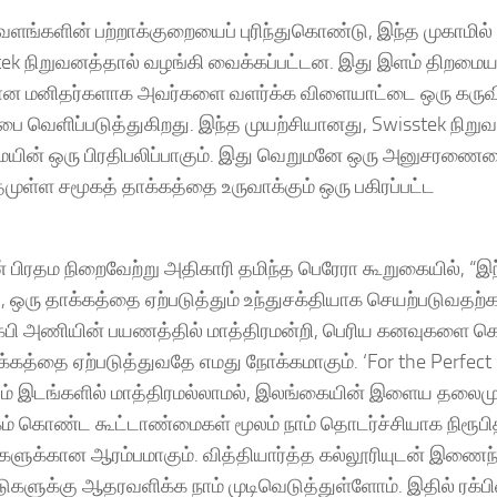
களின் பற்றாக்குறையைப் புரிந்துகொண்டு, இந்த முகாமில் 
ek நிறுவனத்தால் வழங்கி வைக்கப்பட்டன. இது இளம் திறம
மையான மனிதர்களாக அவர்களை வளர்க்க விளையாட்டை ஒரு கரு
பை வெளிப்படுத்துகிறது. இந்த முயற்சியானது, Swisstek நிறு
மையின் ஒரு பிரதிபலிப்பாகும். இது வெறுமனே ஒரு அனுசரணை
முள்ள சமூகத் தாக்கத்தை உருவாக்கும் ஒரு பகிரப்பட்ட
ன் பிரதம நிறைவேற்று அதிகாரி தமிந்த பெரேரா கூறுகையில், “இ
ஒரு தாக்கத்தை ஏற்படுத்தும் உந்துசக்தியாக செயற்படுவதற
ரி ரக்பி அணியின் பயணத்தில் மாத்திரமன்றி, பெரிய கனவுகளை
கத்தை ஏற்படுத்துவதே எமது நோக்கமாகும். ‘For the Perfect F
்கும் இடங்களில் மாத்திரமல்லாமல், இலங்கையின் இளைய தலைம
் கொண்ட கூட்டாண்மைகள் மூலம் நாம் தொடர்ச்சியாக நிரூபித
ுகளுக்கான ஆரம்பமாகும். வித்தியார்த்த கல்லூரியுடன் இணைந்
ுகளுக்கு ஆதரவளிக்க நாம் முடிவெடுத்துள்ளோம். இதில் ரக்ப