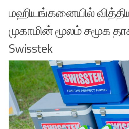
மஹியங்கனையில் வித்தியார
முகாமின் மூலம் சமூக தாக
Swisstek