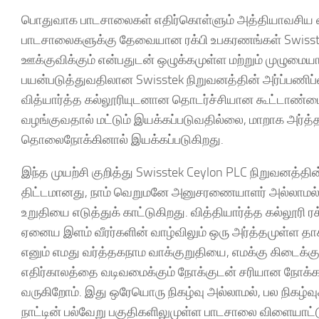
பொதுவாக பாடசாலைகள் எதிர்கொள்ளும் அத்தியாவசிய வளங்
பாடசாலைகளுக்கு தேவையான ரக்பி உபகரணங்கள் Swisst
ஊக்குவிக்கும் என்பதுடன் ஒழுக்கமுள்ள மற்றும் முழு
பயன்படுத்துவதிலான Swisstek நிறுவனத்தின் அர்ப்பணிப்
வித்யார்த்த கல்லூரியுடனான தொடர்ச்சியான கூட்டாண்
வழங்குவதால் மட்டும் இயக்கப்படுவதில்லை, மாறாக அர்த்த
தொலைநோக்கினால் இயக்கப்படுகிறது.
இந்த முயற்சி குறித்து Swisstek Ceylon PLC நிறுவனத்தி
திட்டமானது, நாம் வெறுமனே அனுசரணையாளர் அல்லாமல், 
உறுதியை எடுத்துக் காட்டுகிறது. வித்தியார்த்த கல்லூ
ஏனைய இளம் வீரர்களின் வாழ்விலும் ஒரு அர்த்தமுள்ள தாக்
எனும் எமது வர்த்தகநாம வாக்குறுதியை, எமக்கு கிடைக
எதிர்காலத்தை வடிவமைக்கும் நோக்குடன் சரியான நோக்கம
வருகிறோம். இது ஒரேயொரு நிகழ்வு அல்லாமல், பல நிகழ்வ
நாட்டின் பல்வேறு பகுதிகளிலுமுள்ள பாடசாலை விளையாட்ட