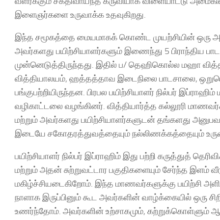
வளர்க்கும் சக்திவாய்ந்த கருவியாக விளையாட்டு அமை
இளைஞர்களை உருவாக்க உதவுகிறது.
இந்த சமூகத்தை மையமாகக் கொண்ட முயற்சியின் ஒரு அங்க
அவர்களது பயிற்சியாளர்களும் இணைந்து 5 பிராந்திய 
முன்னெடுத்திருந்தது. இதில் ப/ தெஹிகொல்ல மஹா வித
வித்தியாலயம், ஹத்தத்தாவ இடைநிலை பாடசாலை, ஒற
பங்குபற்றியிருந்தன. பிரபல பயிற்சியாளர் நில்பர் இப்ராஹிம்
வழிகாட்டலை வழங்கினர். வித்தியார்த்த கல்லூரி மாணவர்கள்
மற்றும் அவர்களது பயிற்சியாளர்களுடன் தங்களது அனு
இடையே சகோதரத்துவத்தையும் நல்லிணக்கத்தையும் உருவ
பயிற்சியாளர் நில்பர் இப்ராஹிம் இது பற்றி கருத்துத் தெர
மற்றும் அதன் சுற்றுவட்டார பகுதிகளையும் சேர்ந்த இளம்
மகிழ்ச்சியடைகிறோம். இந்த மாணவர்களுக்கு பயிற்சி அளி
நாளாக இருப்பினும் கூட அவர்களின் வாழ்க்கையில் ஒரு சி
உணர்ந்தோம். அவர்களின் உற்சாகமும், கற்றுக்கொள்ளும் ஆ