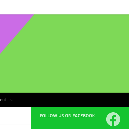
t Us
out Us
FOLLOW US ON FACEBOOK