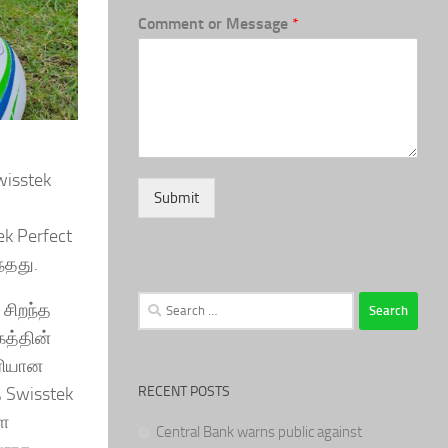
Comment or Message
*
wisstek
Submit
k Perfect
்தது.
Search
 சிறந்த
for:
கத்தின்
சரியான
RECENT POSTS
 Swisstek
ளை
Central Bank warns public against