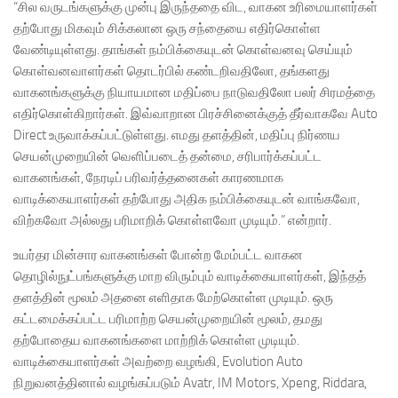
“சில வருடங்களுக்கு முன்பு இருந்ததை விட, வாகன உரிமையாளர்கள்
தற்போது மிகவும் சிக்கலான ஒரு சந்தையை எதிர்கொள்ள
வேண்டியுள்ளது. தாங்கள் நம்பிக்கையுடன் கொள்வனவு செய்யும்
கொள்வனவாளர்கள் தொடர்பில் கண்டறிவதிலோ, தங்களது
வாகனங்களுக்கு நியாயமான மதிப்பை நாடுவதிலோ பலர் சிரமத்தை
எதிர்கொள்கிறார்கள். இவ்வாறான பிரச்சினைக்குத் தீர்வாகவே Auto
Direct உருவாக்கப்பட்டுள்ளது. எமது தளத்தின், மதிப்பு நிர்ணய
செயன்முறையின் வெளிப்படைத் தன்மை, சரிபார்க்கப்பட்ட
வாகனங்கள், நேரடிப் பரிவர்த்தனைகள் காரணமாக
வாடிக்கையாளர்கள் தற்போது அதிக நம்பிக்கையுடன் வாங்கவோ,
விற்கவோ அல்லது பரிமாறிக் கொள்ளவோ முடியும்.” என்றார்.
உயர்தர மின்சார வாகனங்கள் போன்ற மேம்பட்ட வாகன
தொழில்நுட்பங்களுக்கு மாற விரும்பும் வாடிக்கையாளர்கள், இந்தத்
தளத்தின் மூலம் அதனை எளிதாக மேற்கொள்ள முடியும். ஒரு
கட்டமைக்கப்பட்ட பரிமாற்ற செயன்முறையின் மூலம், தமது
தற்போதைய வாகனங்களை மாற்றிக் கொள்ள முடியும்.
வாடிக்கையாளர்கள் அவற்றை வழங்கி, Evolution Auto
நிறுவனத்தினால் வழங்கப்படும் Avatr, IM Motors, Xpeng, Riddara,