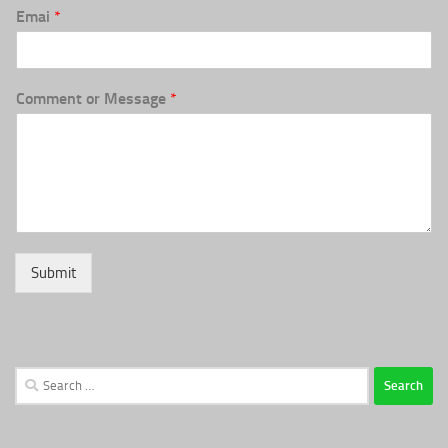
Emai
*
Comment or Message
*
Submit
Search
for: