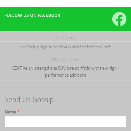
FOLLOW US ON FACEBOOK
NEXT STORY
අරවින්ද ද සිල්වා තවත් සමාගමක් අත්පත් කර ගනී
PREVIOUS STORY
CEAT Kelani strengthens SUV tyre portfolio with new high-
performance additions
Send Us Gossip
Name
*