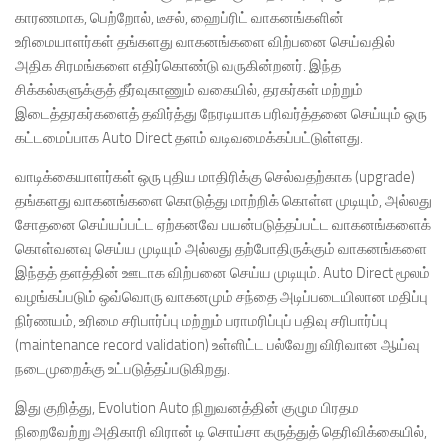
காரணமாக, பெற்றோல், டீசல், ஹைப்ரிட் வாகனங்களின்
உரிமையாளர்கள் தங்களது வாகனங்களை விற்பனை செய்வதில்
அதிக சிரமங்களை எதிர்கொண்டு வருகின்றனர். இந்த
சிக்கல்களுக்குத் தீர்வுகாணும் வகையில், தரகர்கள் மற்றும்
இடைத்தரகர்களைத் தவிர்த்து நேரடியாக பரிவர்த்தனை செய்யும் ஒரு
கட்டமைப்பாக Auto Direct தளம் வடிவமைக்கப்பட்டுள்ளது.
வாடிக்கையாளர்கள் ஒரு புதிய மாதிரிக்கு செல்வதற்காக (upgrade)
தங்களது வாகனங்களை கொடுத்து மாற்றிக் கொள்ள முடியும், அல்லது
சோதனை செய்யப்பட்ட ஏற்கனவே பயன்படுத்தப்பட்ட வாகனங்களைக்
கொள்வனவு செய்ய முடியும் அல்லது தற்போதிருக்கும் வாகனங்களை
இந்தத் தளத்தின் ஊடாக விற்பனை செய்ய முடியும். Auto Direct மூலம்
வழங்கப்படும் ஒவ்வொரு வாகனமும் சந்தை அடிப்படையிலான மதிப்பு
நிர்ணயம், உரிமை சரிபார்ப்பு மற்றும் பராமரிப்புப் பதிவு சரிபார்ப்பு
(maintenance record validation) உள்ளிட்ட பல்வேறு விரிவான ஆய்வு
நடைமுறைக்கு உட்படுத்தப்படுகிறது.
இது குறித்து, Evolution Auto நிறுவனத்தின் குழும பிரதம
நிறைவேற்று அதிகாரி விரான் டி சொய்சா கருத்துத் தெரிவிக்கையில்,