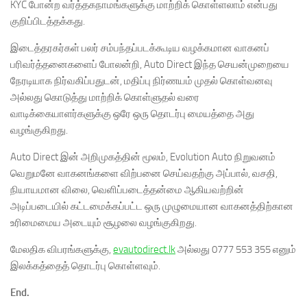
KYC போன்ற வர்த்தகநாமங்களுக்கு மாற்றிக் கொள்ளலாம் என்பது
குறிப்பிடத்தக்கது.
இடைத்தரகர்கள் பலர் சம்பந்தப்படக்கூடிய வழக்கமான வாகனப்
பரிவர்த்தனைகளைப் போலன்றி, Auto Direct இந்த செயன்முறையை
நேரடியாக நிர்வகிப்பதுடன், மதிப்பு நிர்ணயம் முதல் கொள்வனவு
அல்லது கொடுத்து மாற்றிக் கொள்ளுதல் வரை
வாடிக்கையாளர்களுக்கு ஒரே ஒரு தொடர்பு மையத்தை அது
வழங்குகிறது.
Auto Direct இன் அறிமுகத்தின் மூலம், Evolution Auto நிறுவனம்
வெறுமனே வாகனங்களை விற்பனை செய்வதற்கு அப்பால், வசதி,
நியாயமான விலை, வெளிப்படைத்தன்மை ஆகியவற்றின்
அடிப்படையில் கட்டமைக்கப்பட்ட ஒரு முழுமையான வாகனத்திற்கான
உரிமைமைய அடையும் சூழலை வழங்குகிறது.
மேலதிக விபரங்களுக்கு,
evautodirect.lk
அல்லது 0777 553 355 எனும்
இலக்கத்தைத் தொடர்பு கொள்ளவும்.
End.