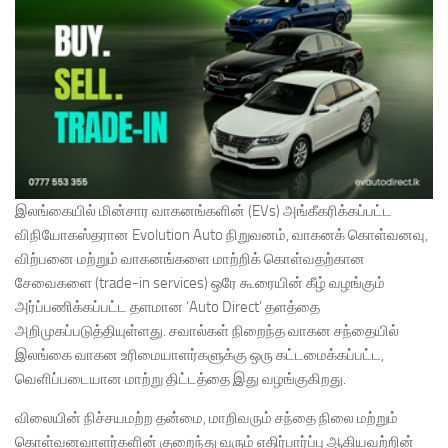
இலங்கையில் மின்சார வாகனங்களின் (EVs) அங்கீகரிக்கப்பட்ட
விநியோகஸ்தரான Evolution Auto நிறுவனம், வாகனக் கொள்வனவு,
விற்பனை மற்றும் வாகனங்களை மாற்றிக் கொள்வதற்கான
சேவைகளை (trade-in services) ஒரே கூரையின் கீழ் வழங்கும்
அர்ப்பணிக்கப்பட்ட தளமான ‘Auto Direct’ தளத்தை
அறிமுகப்படுத்தியுள்ளது. சவால்கள் நிறைந்த வாகன சந்தையில்
இலங்கை வாகன உரிமையாளர்களுக்கு ஒரு கட்டமைக்கப்பட்ட,
வெளிப்படையான மாற்று திட்டத்தை இது வழங்குகிறது.
விலையின் நிச்சயமற்ற தன்மை, மாறிவரும் சந்தை நிலை மற்றும்
கொள்வனவாளர்களின் குறைந்து வரும் எதிர்பார்ப்பு ஆகியவற்றின்