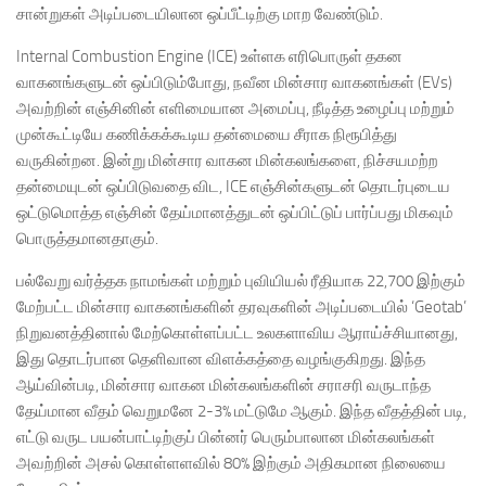
சான்றுகள் அடிப்படையிலான ஒப்பீட்டிற்கு மாற வேண்டும்.
Internal Combustion Engine (ICE) உள்ளக எரிபொருள் தகன
வாகனங்களுடன் ஒப்பிடும்போது, நவீன மின்சார வாகனங்கள் (EVs)
அவற்றின் எஞ்சினின் எளிமையான அமைப்பு, நீடித்த உழைப்பு மற்றும்
முன்கூட்டியே கணிக்கக்கூடிய தன்மையை சீராக நிரூபித்து
வருகின்றன. இன்று மின்சார வாகன மின்கலங்களை, நிச்சயமற்ற
தன்மையுடன் ஒப்பிடுவதை விட, ICE எஞ்சின்களுடன் தொடர்புடைய
ஒட்டுமொத்த எஞ்சின் தேய்மானத்துடன் ஒப்பிட்டுப் பார்ப்பது மிகவும்
பொருத்தமானதாகும்.
பல்வேறு வர்த்தக நாமங்கள் மற்றும் புவியியல் ரீதியாக 22,700 இற்கும்
மேற்பட்ட மின்சார வாகனங்களின் தரவுகளின் அடிப்படையில் ‘Geotab’
நிறுவனத்தினால் மேற்கொள்ளப்பட்ட உலகளாவிய ஆராய்ச்சியானது,
இது தொடர்பான தெளிவான விளக்கத்தை வழங்குகிறது. இந்த
ஆய்வின்படி, மின்சார வாகன மின்கலங்களின் சராசரி வருடாந்த
தேய்மான வீதம் வெறுமனே 2-3% மட்டுமே ஆகும். இந்த வீதத்தின் படி,
எட்டு வருட பயன்பாட்டிற்குப் பின்னர் பெரும்பாலான மின்கலங்கள்
அவற்றின் அசல் கொள்ளளவில் 80% இற்கும் அதிகமான நிலையை