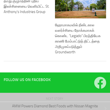
தமது குழுமத்தின் புதிய
இலச்சினையை வெளியிட்ட St.
Anthony’s Industries Group
ஹோமாகமவில் நீண்டகால
வளர்ச்சியை நோக்கமாகக்
கொண்ட “Legado” பிரத்தியேக
காணி மேம்பாட்டுத் திட்டத்தை
அறிமுகப்படுத்தும்
Groundworth
FOLLOW US ON FACEBOOK
NEXT STORY
AMW Powers Diamond Best Foods with Nissan Magnite