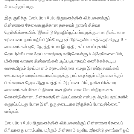
அமைந்துள்ளது.
இது குறித்து Evolution Auto நிறுவனத்தின் விற்பனைக்குப்
பின்னரான சேவைகளுக்கான தலைவர் நுரான் சில்வா
தெரிவிக்கையில்: “இரண்டு தொழில்நுட்பங்களுக்குமான நீண்டகால
உரிமையை நாம் மதிப்பிடும்போது ஒப்பீடு தெளிவாகத் தெரிகிறது. ICE
வாகனங்கள் ஒரே நேரத்தில் பல இயந்திர கட்டமைப்புகளில்
தொடர்ச்சியான தேய்மானத்தை எதிர்கொள்ளும் அதேவேளையில்,
மின்சார வாகன மின்கலங்கள் படிப்படியாகவும் கணிக்கக்கூடிய
வகையிலும் தேய்மானம் அடைகின்றன. எமது இரண்டு தளங்கள்
ஊடாகவும் வாடிக்கையாளர்களுக்கு நாம் வழங்கும் விற்பனைக்குப்
பின்னரான நேரடி அனுபவத்தின் அடிப்படையில், நவீன மின்சார
வாகனங்கள் மிகவும் நிலையான நீண்டகால செயல்திறனைக்
கொண்டுள்ளன. மின்கலத்தின் ஆயுட்காலம் என்பது ஆரம்ப நாட்களில்
கருதப்பட்டது போல இனி ஒரு தடையாக இருக்கப் போவதில்லை.”
என்றார்.
Evolution Auto நிறுவனத்தின் விற்பனைக்குப் பின்னரான சேவைப்
பிரிவானது பாரம்பரிய மற்றும் மின்சாரம் ஆகிய இரண்டு தளங்களிலும்