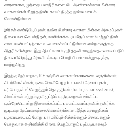
காரணமாக, முந்தைய மாதிரிகளை விட அண்மைக்கால மின்சார
வாகனங்கள் சிறந்த நீண்டகாலம் நீடித்த தன்மையைக்
கொண்டுள்ளன.
இந்தக் கண்டுபிடிப்புகள், நவீன மின்சார வாகன மின்கல அமைப்புகள்
நிலையான செயல்திறன், கணிக்கக்கூடிய தேய்மானம் மற்றும் நீண்ட
கால பயன்பாட்டிற்காக வடிவமைக்கப்பட்டுள்ளன என்ற கருத்தை
ஆதரிக்கின்றன. இது ஆயுட்காலம் குறித்த விவாதத்தை கவலைப்படும்
நிலையிலிருந்து அளவிடக்கூடிய பொறியியல் சான்றுகளுக்கு
மாற்றுகிறது.
இதற்கு நேர்மாறாக, ICE எஞ்சின் வாகனங்களானவை எஞ்சின்கள்,
கியர்பொக்ஸ்கள், புகை வெளியேற்ற (exhaust) அமைப்புகள் ,
எரிபொருள் உட்செலுத்தும் தொகுதிகள் (fuel injection systems),
கிளட்ச்கள் மற்றும் குளிரூட்டும் வழிமுறைகள் உள்ளிட்ட
ஒன்றோடொன்று இணைக்கப்பட்ட பல கட்டமைப்புகளில் தவிர்க்க
முடியாத தேய்மானத்தை கொண்டுள்ளன. இந்த தொகுதிகள்
பழமையடையும் போது, பராமரிப்புச் சிக்கல்களும் செலவுகளும்
பொதுவாக அதிகரிக்கின்றன. பெரும்பாலும் படிப்படியாகவும்