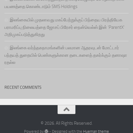
பயணத்தை கொண்டாடும் SMS Holdings
இலங்கையில் முதலாவது மகப்பேற்றுக்குப் பிந்தைய பிரத்தியேக
பராமரிப்பு நிலையத்தை ஜோசப் பிரேசர் நைன்வெல்ஸ் இன் ‘ParentX’
அறிமுகப்படுத்துகிறது
இலங்கை வர்த்தகநாமங்களின் பலமான ஆதரவுடன் மோட்டார்
பந்தயத் துறையில் பெண்களுக்கான தடைகளைத் தகர்க்கும் தனாஷா
ரதல்ல
RECENT COMMENTS
© 2026. All Rights Reserved.
Powered by
- Designed with the
Hueman theme