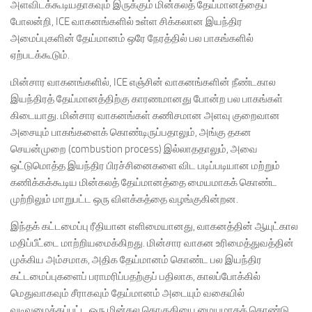
அளவிடக்கூடியதாகவும் இருக்கும் மின்கலத் தேய்மானத்தைப்
போலன்றி, ICE வாகனங்களில் உள்ள சிக்கலான இயந்திர
அமைப்புகளின் தேய்மானம் ஒரே நேரத்தில் பல பாகங்களில்
ஏற்படக்கூடும்.
மின்சார வாகனங்களில், ICE எஞ்சின் வாகனங்களின் நீண்டகால
இயந்திரத் தேய்மானத்திற்கு காரணமானது போன்ற பல பாகங்கள்
கிடையாது. மின்சார வாகனங்கள் கணிசமான அளவு குறைவான
அசையும் பாகங்களைக் கொண்டிருப்பதாலும், அங்கு தகன
செயன்முறை (combustion process) இல்லாததாலும், அவை
ஒட்டுமொத்த இயந்திர பிரச்சினைகளை விட படிப்படியான மற்றும்
கணிக்கக்கூடிய மின்கலத் தேய்மானத்தை மையமாகக் கொண்ட
முற்றிலும் மாறுபட்ட ஒரு விளக்கத்தை வழங்குகின்றன.
இந்தக் கட்டமைப்பு ரீதியான எளிமையானது, வாகனத்தின் ஆயுட்கால
மதிப்பீட்டை மாற்றியமைக்கிறது. மின்சார வாகன உரிமைத்துவத்தின்
முக்கிய அம்சமாக, அதிக தேய்மானம் கொண்ட பல இயந்திர
கட்டமைப்புகளைப் பராமரிப்பதற்குப் பதிலாக, காலப்போக்கில்
மெதுவாகவும் சீராகவும் தேய்மானம் அடையும் வகையில்
வடிவமைக்கப்பட்ட ஒரு மின்கல தொகுதியை மையமாகக் கொண்டு