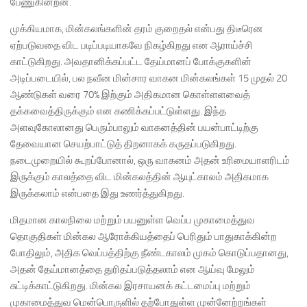
பேணுகின்றன.
முக்கியமாக, மின்கலங்களின் தரம் குறைதல் என்பது திடீரென
ஏற்படுவதை விட படிப்படியாகவே நிகழ்கிறது என ஆராய்ச்சி
காட்டுகிறது. அவதானிக்கப்பட்ட தேய்மானப் போக்குகளின்
அடிப்படையில், பல நவீன மின்சார வாகன மின்கலங்கள் 15 முதல் 20
ஆண்டுகள் வரை 70% இற்கும் அதிகமான கொள்ளளவைத்
தக்கவைத்திருக்கும் என கணிக்கப்பட்டுள்ளது. இந்த
அளவுகோலானது பெரும்பாலும் வாகனத்தின் பயன்பாட்டிற்கு
தேவையான செயற்பாட்டுத் திறனாகக் கருதப்படுகிறது.
நடைமுறையில் கூறப்போனால், ஒரு வாகனம் அதன் உரிமையாளரிடம்
இருக்கும் காலத்தை விட மின்கலத்தின் ஆயுட்காலம் அதிகமாக
இருக்கலாம் என்பதை இது உணர்த்துகிறது.
மிதமான காலநிலை மற்றும் பயனுள்ள வெப்ப முகாமைத்துவ
தொகுதிகள் மின்கல ஆரோக்கியத்தைப் பெரிதும் பாதுகாக்கின்ற
போதிலும், அதிக வெப்பத்திற்கு நீண்டகாலம் முகம் கொடுப்பதானது,
அதன் தேய்மானத்தை துரிதப்படுத்தலாம் என ஆய்வு மேலும்
சுட்டிக்காட்டுகிறது. மின்கல இரசாயனக் கட்டமைப்பு மற்றும்
முகாமைத்துவ மென்பொருளில் தற்போதுள்ள முன்னேற்றங்கள்