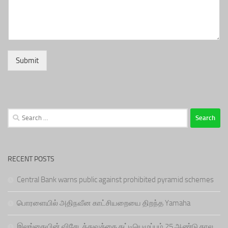
Submit
Search
for:
RECENT POSTS
Central Bank warns public against prohibited pyramid schemes
பொரளையில் அதிநவீன காட்சியறையை திறந்த Yamaha
இலங்கையின் விசேடத்துவத்தை கட்டியெழுப்பும் 25 ஆண்டு கால