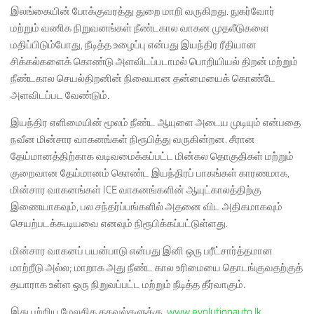
இலங்கையின் போக்குவரத்து துறை மாறி வருகிறது. நுகர்வோர்
மற்றும் வணிக நிறுவனங்கள் நீண்டகால வாகன முதலீடுகளை
மதிப்பிடும்போது, நீடித்த உழைப்பு என்பது இயந்திர ரீதியான
சிக்கல்களைக் கொண்டு அளவிடப்படாமல் பொறியியல் திறன் மற்றும்
நீண்டகால செயல்திறனின் நிலையான தன்மையைக் கொண்டே
அளவிடப்பட வேண்டும்.
இயந்திர எளிமையின் மூலம் நீண்ட ஆயுளை அடைய முடியும் என்பதை
நவீன மின்சார வாகனங்கள் நிரூபித்து வருகின்றன. சீரான
தேய்மானத்திற்காக வடிவமைக்கப்பட்ட மின்கல தொகுதிகள் மற்றும்
குறைவான தேய்மானம் கொண்ட இயந்திரப் பாகங்கள் காரணமாக,
மின்சார வாகனங்கள் ICE வாகனங்களின் ஆயுட்காலத்திற்கு
இணையாகவும், பல சந்தர்ப்பங்களில் அதனை விட அதிகமாகவும்
செயற்படக்கூடியவை எனவும் நிரூபிக்கப்பட்டுள்ளது.
மின்சார வாகனப் பயன்பாடு என்பது இனி ஒரு பரீட்சார்த்தமான
மாற்றீடு அல்ல; மாறாக அது நீண்ட கால உரிமையை தொடங்குவதற்குத்
தயாராக உள்ள ஒரு நிறுவப்பட்ட மற்றும் நீடித்த தீர்வாகும்.
இது பற்றிய மேலதிக தகவல்களுக்கு,
www.evolutionauto.lk