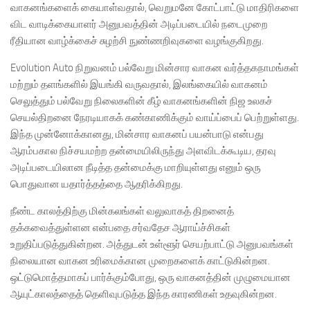
வாகனங்களைக் கையாள்வதால், வெறுமனே கோட்பாட்டு மாதிரிகளை
விட வாடிக்கையாளர் அனுபவத்தின் அடிப்படையில் நடைமுறை
ரீதியான வாழ்க்கைச் சுழற்சி நுண்ணறிவுகளை வழங்குகிறது.
Evolution Auto நிறுவனம் பல்வேறு மின்சார வாகன வர்த்தகநாமங்கள்
மற்றும் தளங்களில் இயங்கி வருவதால், இலங்கையில் வாகனம்
செலுத்தும் பல்வேறு நிலைகளின் கீழ் வாகனங்களின் நிஜ உலகச்
செயல்திறனை நேரடியாகக் கண்காணிக்கும் வாய்ப்பைப் பெற்றுள்ளது.
இந்த முன்னோக்கானது, மின்சார வாகனப் பயன்பாடு என்பது
ஆரம்பகால நிச்சயமற்ற தன்மையிலிருந்து அளவிடக்கூடிய, தரவு
அடிப்படையிலான நீடித்த தன்மைக்கு மாறியுள்ளது எனும் ஒரு
பொதுவான யதார்த்தத்தை ஆதரிக்கிறது.
நீண்ட காலத்திற்கு மின்கலங்கள் வலுவாகத் திறனைத்
தக்கவைத்துள்ளன என்பதை சர்வதேச ஆராய்ச்சிகள்
உறுதிப்படுத்துகின்றன. அத்துடன் உள்ளூர் செயற்பாட்டு அனுபவங்கள்
நிலையான வாகன உரிமைக்கான முறைகளைக் காட்டுகின்றன.
ஒட்டுமொத்தமாகப் பார்க்கும்போது, ஒரு வாகனத்தின் முழுமையான
ஆயுட்காலத்தைத் தெளிவுபடுத்த இந்த காரணிகள் உதவுகின்றன.