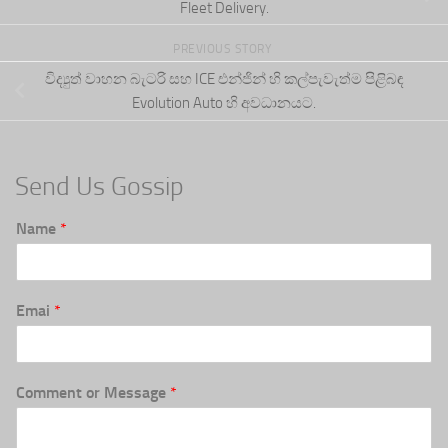
Fleet Delivery.
PREVIOUS STORY
විද්‍යුත් වාහන බැටරි සහ ICE එන්ජින් හි කල්පැවැත්ම පිළිබඳ
Evolution Auto හි අවධානයට.
Send Us Gossip
Name
*
Emai
*
Comment or Message
*