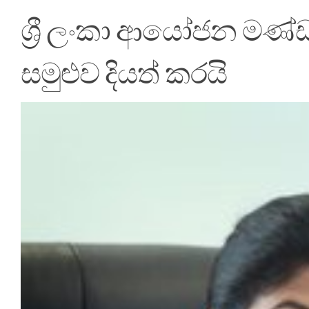
ශ්‍රී ලංකා ආයෝජන මණ්ඩලය
සමුළුව දියත් කරයි