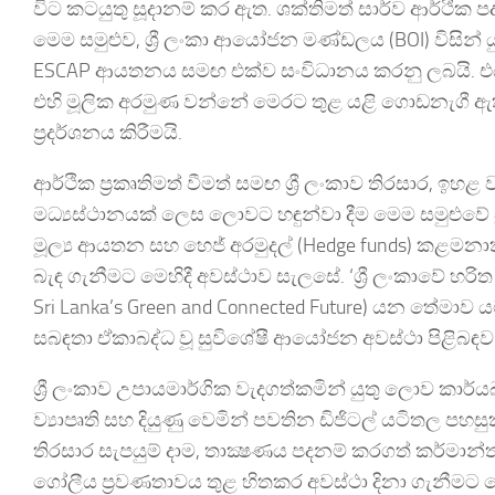
විට කටයුතු සූදානම් කර ඇත. ශක්තිමත් සාර්ව ආර්ථික ප
මෙම සමුළුව, ශ්‍රී ලංකා ආයෝජන මණ්ඩලය (BOI) විසින
ESCAP ආයතනය සමඟ එක්ව සංවිධානය කරනු ලබයි. එය 202
එහි මූලික අරමුණ වන්නේ මෙරට තුළ යළි ගොඩනැග
ප්‍රදර්ශනය කිරීමයි.
ආර්ථික ප්‍රකෘතිමත් වීමත් සමඟ ශ්‍රී ලංකාව තිරසාර, 
මධ්‍යස්ථානයක් ලෙස ලොවට හඳුන්වා දීම මෙම සමුළුවේ
මූල්‍ය ආයතන සහ හෙජ් අරමුදල් (Hedge funds) කළමනා
බැඳ ගැනීමට මෙහිදී අවස්ථාව සැලසේ. ‘ශ්‍රී ලංකාවේ හ
Sri Lanka’s Green and Connected Future) යන තේම
සබඳතා ඒකාබද්ධ වූ සුවිශේෂී ආයෝජන අවස්ථා පිළිබ
ශ්‍රී ලංකාව උපායමාර්ගික වැදගත්කමින් යුතු ලොව කාර්
ව්‍යාපෘති සහ දියුණු වෙමින් පවතින ඩිජිටල් යටිතල ප
තිරසාර සැපයුම් දාම, තාක්‍ෂණය පදනම් කරගත් කර්ම
ගෝලීය ප්‍රවණතාවය තුළ හිතකර අවස්ථා දිනා ගැනීමට මෙ