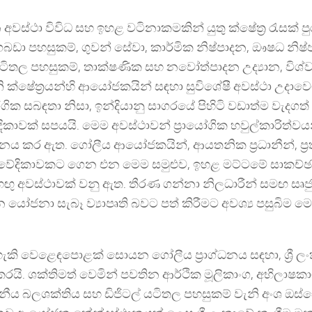
ස්ථා විවිධ සහ ඉහළ වටිනාකමකින් යුතු ක්ෂේත්‍ර රැසක් පුරා
ා පහසුකම්, ගුවන් සේවා, කාර්මික නිෂ්පාදන, ඖෂධ නිෂ්
ිතල පහසුකම්, තාක්ෂණික සහ නවෝත්පාදන උද්‍යාන, විශ්වවි
ි ක්ෂේත්‍රයන්හි ආයෝජකයින් සඳහා සුවිශේෂී අවස්ථා උදාවෙම
සබඳතා නිසා, ඉන්දියානු සාගරයේ පිහිටි වඩාත්ම වැදගත්
ිකාවක් සපයයි. මෙම අවස්ථාවන් ප්‍රායෝගික හවුල්කාරිත්ව
විධානය කර ඇත. ගෝලීය ආයෝජකයින්, ආයතනික ප්‍රධානීන්, ප්‍රත
 එකම වේදිකාවකට ගෙන එන මෙම සමුළුව, ඉහළ මට්ටමේ සාකච්
හඟු අවස්ථාවක් වනු ඇත. තීරණ ගන්නා නිලධාරීන් සමඟ සෘජ
නා සැබෑ ව්‍යාපෘති බවට පත් කිරීමට අවශ්‍ය පසුබිම මෙහ
ි වෙළෙඳපොළක් සොයන ගෝලීය ප්‍රාග්ධනය සඳහා, ශ්‍රී ල
ි. ශක්තිමත් වෙමින් පවතින ආර්ථික මූලිකාංග, අභිලාෂකා
ීය බලශක්තිය සහ ඩිජිටල් යටිතල පහසුකම් වැනි අංශ ඔස්සේ