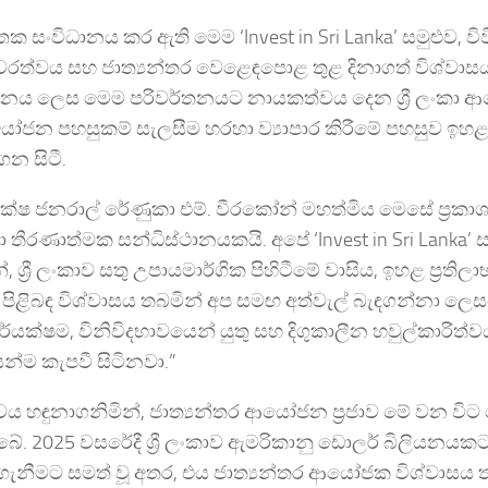
සංවිධානය කර ඇති මෙම ‘Invest in Sri Lanka’ සමුළුව, වි
ථාවරත්වය සහ ජාත්‍යන්තර වෙළෙඳපොළ තුළ දිනාගත් විශ්වා
 ආයතනය ලෙස මෙම පරිවර්තනයට නායකත්වය දෙන ශ්‍රී ලංකා
යෝජන පහසුකම් සැලසීම හරහා ව්‍යාපාර කිරීමේ පහසුව ඉහළ
ෙන සිටී.
්ෂ ජනරාල් රේණුකා එම්. වීරකෝන් මහත්මිය මෙසේ ප්‍රකා
 තීරණාත්මක සන්ධිස්ථානයකයි. අපේ ‘Invest in Sri Lanka’ ස
ී ලංකාව සතු උපායමාර්ගික පිහිටීමේ වාසිය, ඉහළ ප්‍රතිලා
ිබඳ විශ්වාසය තබමින් අප සමඟ අත්වැල් බැඳගන්නා ලෙසයි. ශ
, විනිවිදභාවයෙන් යුතු සහ දිගුකාලීන හවුල්කාරිත්ව
ම කැපවී සිටිනවා.”
ණතාවය හඳුනාගනිමින්, ජාත්‍යන්තර ආයෝජන ප්‍රජාව මේ වන වි
බේ. 2025 වසරේදී ශ්‍රී ලංකාව ඇමරිකානු ඩොලර් බිලියනයකට
ැනීමට සමත් වූ අතර, එය ජාත්‍යන්තර ආයෝජක විශ්වාසය ත