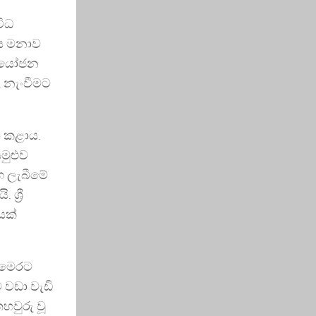
විධ
සය මනාව
 ආයෝජන
 නැංවීමට
ශ කළාය.
මුළුව
භ ලැබීමේ
්‍රී
යක්
ට මෙරට
 වඩා වැඩි
හවුරු වූ