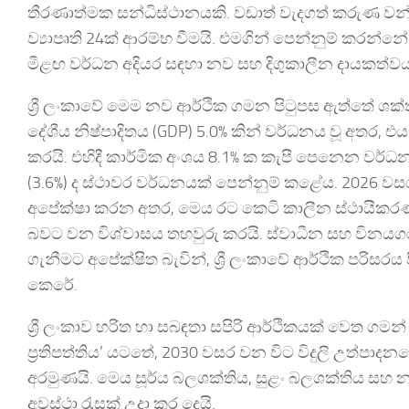
තීරණාත්මක සන්ධිස්ථානයකි. වඩාත් වැදගත් කරුණ 
ව්‍යාපෘති 24ක් ආරම්භ වීමයි. එමගින් පෙන්නුම් කරන්නේ
මීළඟ වර්ධන අදියර සඳහා නව සහ දිගුකාලීන දායකත්වයක
ශ්‍රී ලංකාවේ මෙම නව ආර්ථික ගමන පිටුපස ඇත්තේ ශක්
දේශීය නිෂ්පාදිතය (GDP) 5.0% කින් වර්ධනය වූ අතර, එය ප්
කරයි. එහිදී කාර්මික අංශය 8.1% ක කැපී පෙනෙන වර්ධ
(3.6%) ද ස්ථාවර වර්ධනයක් පෙන්නුම් කළේය. 2026 වසර 
අපේක්ෂා කරන අතර, මෙය රට කෙටි කාලීන ස්ථායීකර
බවට වන විශ්වාසය තහවුරු කරයි. ස්වාධීන සහ විනයගරු
ගැනීමට අපේක්ෂිත බැවින්, ශ්‍රී ලංකාවේ ආර්ථික පරිස
කෙරේ.
ශ්‍රී ලංකාව හරිත හා සබඳතා සපිරි ආර්ථිකයක් වෙත ගමන
ප්‍රතිපත්තිය’ යටතේ, 2030 වසර වන විට විදුලි උත්පාද
අරමුණයි. මෙය සූර්ය බලශක්තිය, සුළං බලශක්තිය සහ නැ
අවස්ථා රැසක් උදා කර දෙයි.