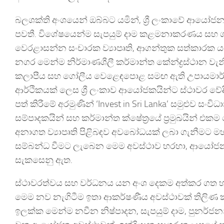
බලශක්ති අංශයෙන් ඔබ්බට යමින්, ශ්‍රී ලංකාවේ ආයෝජන අව
පවතී. විශේෂයෙන්ම සැපයුම් දාම කළමනාකරණය සහ ගබඩ
වෙරළාසන්න සංචාරක ව්‍යාපෘති, ආගන්තුක සත්කාරක යට
නගර මෙන්ම නිර්මාණශීලී කර්මාන්ත කේන්ද්‍රස්ථාන වැන
කලාපීය සහ ගෝලීය වෙළෙඳපොළ සමඟ ඇති උපායමාර්ගික 
ආර්ථිකයක් ලෙස ශ්‍රී ලංකාව ආයෝජකයින්ට ස්ථාවර වේද
පත් කිරීමේ අරමුණින් ‘Invest in Sri Lanka’ සමුළුව සං
සම්පාදකයින් සහ කර්මාන්ත ක්ෂේත්‍රයේ ප්‍රමුඛයින්
අනාගත ව්‍යාපෘති පිළිබඳව අවබෝධයක් ලබා ගැනීමට ම
සම්බන්ධ වීමට ලැබෙන මෙම අවස්ථාව හරහා, ආයෝජන යෝජ
සැකසෙනු ඇත.
ස්ථාවරත්වය සහ වර්ධනය යන අංශ දෙකම අත්කර ගත හැක
මෙම නව නැගිටීම ඉතා ආකර්ෂණීය අවස්ථාවක් තිලිණ කරය
ඉලක්ක මෙන්ම නවීන නිෂ්පාදන, සැපයුම් දාම, පුනර්ජනන