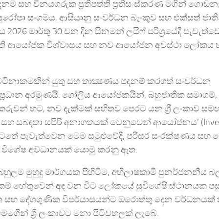
දනම සහ විනයගරුක ප්‍රතිපත්ති ප්‍රතිසංස්කරණ මගින් ගොඩන
් යුරෝපා සංගමය, ආසියානු සංවර්ධන බැංකුව සහ එක්සත් ජාත
6 මාර්තු 30 වන දින සිනමන් ලයිෆ් පරිශ්‍රයේදී පැවැත්
ී ඇති ආයෝජක විශ්වාසය සහ නව ආයෝජන අවස්ථා ලෝකය 
ඉහළ වටිනාකමකින් යුතු සහ තාක්‍ෂණය පදනම් කරගත් සංවර්ධන
 ප්‍රධාන අරමුණයි. ගෝලීය ආයෝජකයින්, බහුජාතික සමාගම්
කරුවන් හට, නව දැක්මක් සහිතව පෙරට යන ශ්‍රී ලංකාව සමඟ
රිත සහ සබඳතා සපිරි අනාගතයක් වෙනුවෙන් ආයෝජනය’ (Inves
ාව යටතේ පැවැත්වෙන මෙම සමුළුවේදී, පරිසර සංරක්ෂණය සහ
ඳව විශේෂ අවධානයක් යොමු කරනු ඇත.
යබහුලම මුහුදු මාර්ගයක පිහිටීම, අභිලාෂකාමී පුනර්ජනනීය බ
හසුකම් හේතුවෙන් අද වන විට ලෝකයේ සුවිශේෂී ස්ථානයක පස
ාන්ත සහ දේශගුණික විපර්යාසයන්ට ඔරොත්තු දෙන වර්ධනයක්
මගින් ශ්‍රී ලංකාවට මනා පිටිවහලක් ලැබේ.