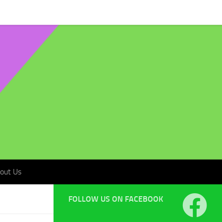
t Us
out Us
FOLLOW US ON FACEBOOK