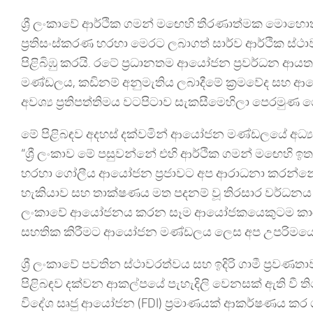
ශ්‍රී ලංකාවේ ආර්ථික ගමන් මඟෙහි තීරණාත්මක මොහොතක 
ප්‍රතිසංස්කරණ හරහා මෙරට ලබාගත් සාර්ව ආර්ථික ස්
පිළිබිඹු කරයි. රටේ ප්‍රධානතම ආයෝජන ප්‍රවර්ධන
මණ්ඩලය, කඩිනම් අනුමැතිය ලබාදීමේ ක්‍රමවේද සහ ආ
අවශ්‍ය ප්‍රතිපත්තිමය වටපිටාව සැකසීමෙහිලා පෙරමුණ ග
මේ පිළිබඳව අදහස් දක්වමින් ආයෝජන මණ්ඩලයේ අධ්‍යක
“ශ්‍රී ලංකාව මේ පසුවන්නේ එහි ආර්ථික ගමන් මඟෙහි ඉතා
හරහා ගෝලීය ආයෝජන ප්‍රජාවට අප ආරාධනා කරන්නේ, ශ්‍ර
හැකියාව සහ තාක්ෂණය මත පදනම් වූ තිරසාර වර්ධනය පිළ
ලංකාවේ ආයෝජනය කරන සෑම ආයෝජකයෙකුටම කාර්යක්ෂම
සහතික කිරීමට ආයෝජන මණ්ඩලය ලෙස අප උපරිමයෙන්
ශ්‍රී ලංකාවේ පවතින ස්ථාවරත්වය සහ ඉදිරි ගාමී ප්‍රව
පිළිබඳව දක්වන ආකල්පයේ පැහැදිලි වෙනසක් ඇති වී ති
විදේශ සෘජු ආයෝජන (FDI) ප්‍රමාණයක් ආකර්ෂණය කර ග