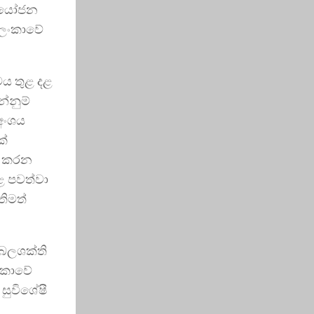
 ආයෝජන
ී ලංකාවේ
වය තුළ දළ
න්නුම්
 අංශය
ක්
් කරන
ළ පවත්වා
තිමත්
 බලශක්ති
ලංකාවේ
සුවිශේෂී