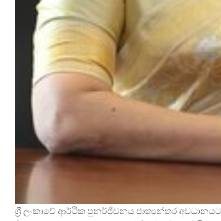
ශ්‍රී ලංකාවේ ආර්ථික පුනර්ජීවනය ජාත්‍යන්තර අවධානය