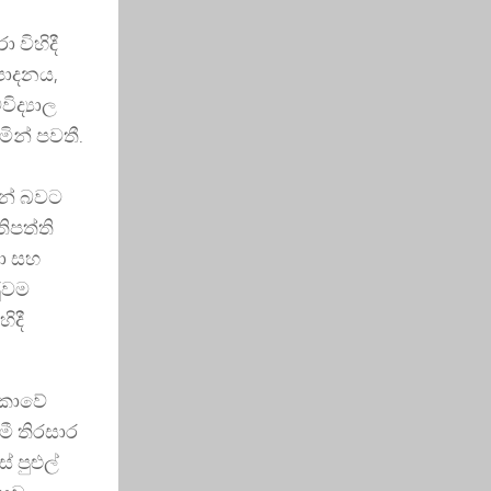
 විහිදී
පාදනය,
ද්‍යාල
ින් පවතී.
යන් බවට
ිපත්ති
ඡා සහ
ුවම
ිදී
ංකාවේ
මී තිරසාර
 පුළුල්