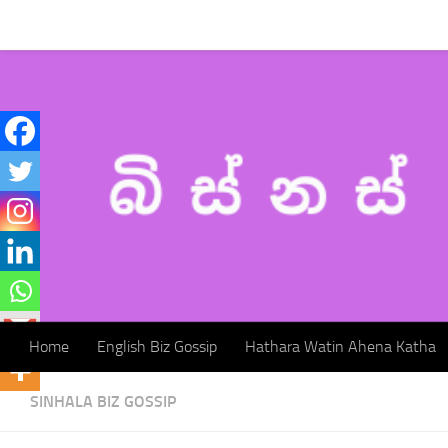
Home
English Biz Gossip
Hathara Watin Ahena Katha
Skip to content
Home
English Biz Gossip
Hathara Watin Ahena Katha
SINHALA BIZ GOSSIP