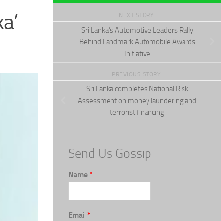
ka’
NEXT STORY
Sri Lanka’s Automotive Leaders Rally
Behind Landmark Automobile Awards
Initiative
PREVIOUS STORY
Sri Lanka completes National Risk
Assessment on money laundering and
terrorist financing
Send Us Gossip
Name
*
Emai
*