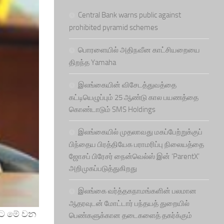
Central Bank warns public against
prohibited pyramid schemes
பொரளையில் அதிநவீன காட்சியறையை
திறந்த Yamaha
இலங்கையின் விசேடத்துவத்தை
கட்டியெழுப்பும் 25 ஆண்டு கால பயணத்தை
கொண்டாடும் SMS Holdings
இலங்கையில் முதலாவது மகப்பேற்றுக்குப்
பிந்தைய பிரத்தியேக பராமரிப்பு நிலையத்தை
ஜோசப் பிரேசர் நைன்வெல்ஸ் இன் ‘ParentX’
அறிமுகப்படுத்துகிறது
இலங்கை வர்த்தகநாமங்களின் பலமான
ஆதரவுடன் மோட்டார் பந்தயத் துறையில்
ීමට මේ වන
பெண்களுக்கான தடைகளைத் தகர்க்கும்