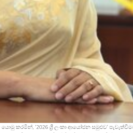
ට යොමු කරමින්, ‘2026 ශ්‍රී ලංකා ආයෝජන සමුළුව’ පැවැත්ව