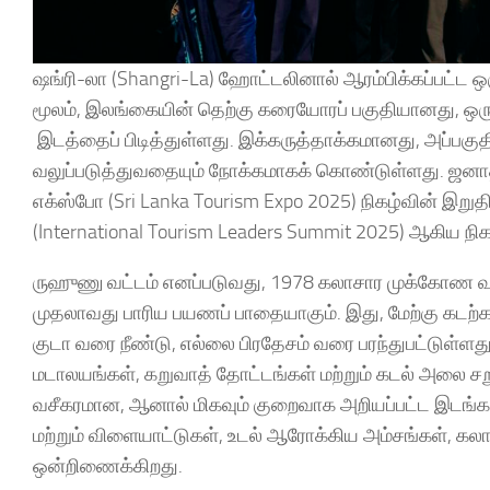
ஷங்ரி-லா (Shangri-La) ஹோட்டலினால் ஆரம்பிக்கப்பட்ட
மூலம், இலங்கையின் தெற்கு கரையோரப் பகுதியானது, 
இடத்தைப் பிடித்துள்ளது. இக்கருத்தாக்கமானது, அப்பகு
வலுப்படுத்துவதையும் நோக்கமாகக் கொண்டுள்ளது. ஜனாதி
எக்ஸ்போ (Sri Lanka Tourism Expo 2025) நிகழ்வின் இறுதி
(International Tourism Leaders Summit 2025) ஆகிய நிக
ருஹுணு வட்டம் எனப்படுவது, 1978 கலாசார முக்கோண வலயத்
முதலாவது பாரிய பயணப் பாதையாகும். இது, மேற்கு கடற்க
குடா வரை நீண்டு, எல்லை பிரதேசம் வரை பரந்துபட்டுள்
மடாலயங்கள், கறுவாத் தோட்டங்கள் மற்றும் கடல் அலை சற
வசீகரமான, ஆனால் மிகவும் குறைவாக அறியப்பட்ட இடங்
மற்றும் விளையாட்டுகள், உடல் ஆரோக்கிய அம்சங்கள்,
ஒன்றிணைக்கிறது.