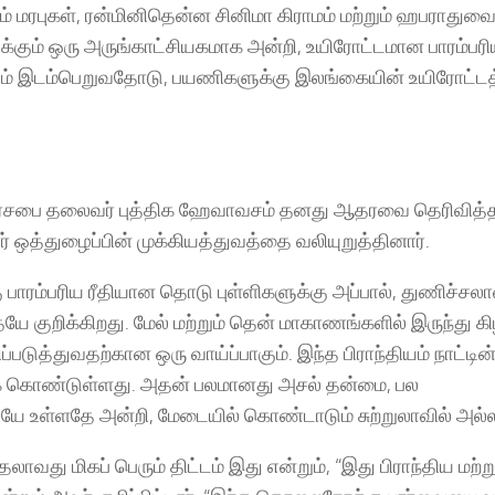
் மரபுகள், ரன்மினிதென்ன சினிமா கிராமம் மற்றும் ஹபராதுவை
கும் ஒரு அருங்காட்சியகமாக அன்றி, உயிரோட்டமான பாரம்பர
ாந்தம் இடம்பெறுவதோடு, பயணிகளுக்கு இலங்கையின் உயிரோட்
ிகாரசபை தலைவர் புத்திக ஹேவாவசம் தனது ஆதரவை தெரிவித்த
ஒத்துழைப்பின் முக்கியத்துவத்தை வலியுறுத்தினார்.
 பாரம்பரிய ரீதியான தொடு புள்ளிகளுக்கு அப்பால், துணிச்சலா
 குறிக்கிறது. மேல் மற்றும் தென் மாகாணங்களில் இருந்து கி
்படுத்துவதற்கான ஒரு வாய்ப்பாகும். இந்த பிராந்தியம் நாட்டின்
ைக் கொண்டுள்ளது. அதன் பலமானது அசல் தன்மை, பல
ேயே உள்ளதே அன்றி, மேடையில் கொண்டாடும் சுற்றுலாவில் அல்ல.
வது மிகப் பெரும் திட்டம் இது என்றும், “இது பிராந்திய மற்ற