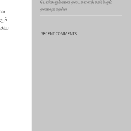
பெண்களுக்கான தடைகளைத் தகர்க்கும்
தனாஷா ரதல்ல
ல்ல
குச்
ஆகிய
RECENT COMMENTS