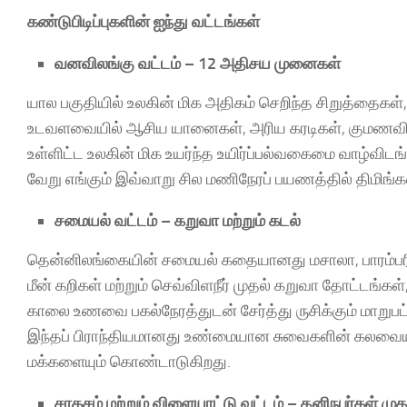
கண்டுபிடிப்புகளின் ஐந்து வட்டங்கள்
வனவிலங்கு வட்டம் – 12 அதிசய முனைகள்
யால பகுதியில் உலகின் மிக அதிகம் செறிந்த சிறுத்தைகள், 
உடவளவையில் ஆசிய யானைகள், அரிய கரடிகள், குமணவில் 
உள்ளிட்ட உலகின் மிக உயர்ந்த உயிர்ப்பல்வகைமை வாழ்விடங்
வேறு எங்கும் இவ்வாறு சில மணிநேரப் பயணத்தில் திமிங்க
சமையல் வட்டம் – கறுவா மற்றும் கடல்
தென்னிலங்கையின் சமையல் கதையானது மசாலா, பாரம்பர
மீன் கறிகள் மற்றும் செவ்விளநீர் முதல் கறுவா தோட்டங்க
காலை உணவை பகல்நேரத்துடன் சேர்த்து ருசிக்கும் மாறுபட்
இந்தப் பிராந்தியமானது உண்மையான சுவைகளின் கலவையாக
மக்களையும் கொண்டாடுகிறது.
சாகசம் மற்றும் விளையாட்டு வட்டம் – தனிநபர்கள் முத