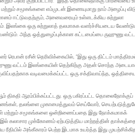
ும் அவர் குறிப்பிட்டார். “இந்த தொலைநோக்கு பார்வையை உயிர
ற்றும் சமூகங்களை எம்முடன் இணையுமாறு நாம் அழைப்பு விடு
மானம் ஈட்டுவதற்கும், அனைவரையும் உள்ளடக்கிய சுற்றுலா
வும். இலங்கை ஒரு சுற்றுலாத் தலமாகக வளர்ச்சியடைய வேண்டு
வேண்டும். அந்த ஒத்துழைப்புக்கான கட்டமைப்பை ருஹுணு வட்ட
ரெபான் ரசீன் தெரிவிக்கையில், “இது ஒரு திட்டம் மாத்திரம
ுணு வட்டம் இலங்கையின் தெற்கிற்கு அதன் சொந்த அடைய
ிப்பதற்காக வடிவமைக்கப்பட்ட ஒரு சக்திவாய்ந்த, ஒத்திசைய
 திகதி ஆரம்பிக்கப்பட்டது. ஒரு பகிரப்பட்ட தொலைநோக்குப்
ுவனங்கள், தலங்ளை முகாமைத்துவம் செய்வோர், செயற்படுத்துவ
ள் மற்றும் சமூகங்களை ஒன்றிணைப்பதை இது நோக்கமாகக்
இல் கலாசார முக்கோணம் ஏற்படுத்திய மாற்றத்தின் தாக்கத்தை
ரீதியில் அங்கீகாரம் பெற்ற இடமாக உயர்த்த இது முயற்சிக்கிற