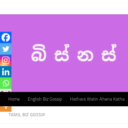
Home
English Biz Gossip
Hathara Watin Ahena Katha
Skip to content
Home
English Biz Gossip
Hathara Watin Ahena Katha
TAMIL BIZ GOSSIP