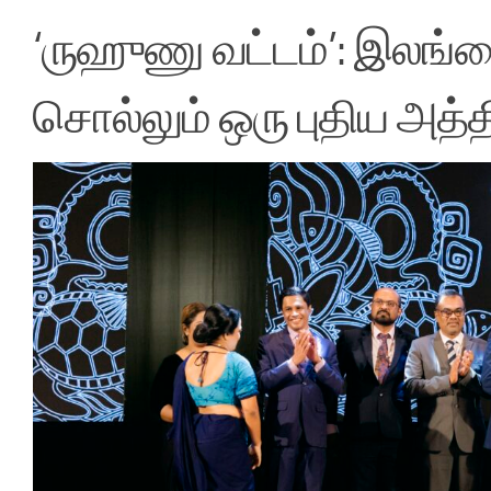
‘ருஹுணு வட்டம்’: இல
சொல்லும் ஒரு புதிய அத்