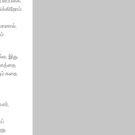
்ப்பிக்க,
க்கிறோம்.
மானால்,
ம்
ல்ல; இது
ாளத்தை
ும் கதை
ோர்,
ப்
து.