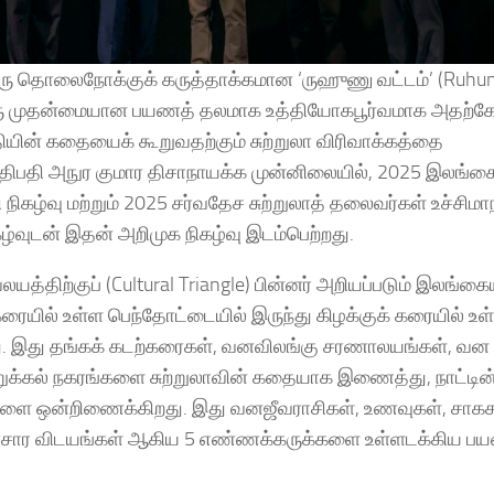
 ஒரு தொலைநோக்குக் கருத்தாக்கமான ‘ருஹுணு வட்டம்’ (Ruhun
ஒரு முதன்மையான பயணத் தலமாக உத்தியோகபூர்வமாக அதற்கே
தியின் கதையைக் கூறுவதற்கும் சுற்றுலா விரிவாக்கத்தை
பதி அநுர குமார திசாநாயக்க முன்னிலையில், 2025 இலங்கைச்
 நிகழ்வு மற்றும் 2025 சர்வதேச சுற்றுலாத் தலைவர்கள் உச்சிமா
ழ்வுடன் இதன் அறிமுக நிகழ்வு இடம்பெற்றது.
திற்குப் (Cultural Triangle) பின்னர் அறியப்படும் இலங்கை
ரையில் உள்ள பெந்தோட்டையில் இருந்து கிழக்குக் கரையில் உள
ளது. இது தங்கக் கடற்கரைகள், வனவிலங்கு சரணாலயங்கள், வன
ுக்கல் நகரங்களை சுற்றுலாவின் கதையாக இணைத்து, நாட்டின் 
களை ஒன்றிணைக்கிறது. இது வனஜீவராசிகள், உணவுகள், சாகச
 கலாசார விடயங்கள் ஆகிய 5 எண்ணக்கருக்களை உள்ளடக்கிய