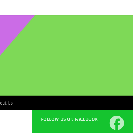
t Us
out Us
FOLLOW US ON FACEBOOK