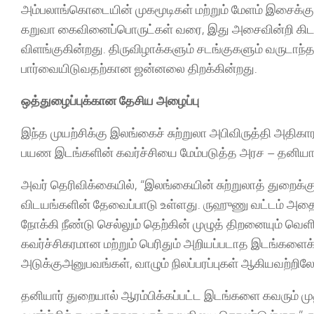
அம்பலாங்கொடையின் முகமூடிகள் மற்றும் மேளம் இசைக்கும
கறுவா கைவினைப்பொருட்கள் வரை, இது அசைவின்றி கிடக்
விளங்குகின்றது. திருவிழாக்களும் சடங்குகளும் வருட
பார்வையிடுவதற்கான ஜன்னலை திறக்கின்றது.
ஒத்துழைப்புக்கான தேசிய அழைப்பு
இந்த முயற்சிக்கு இலங்கைச் சுற்றுலா அபிவிருத்தி அத
பயண இடங்களின் கவர்ச்சியை மேம்படுத்த அரச – தனியார் 
அவர் தெரிவிக்கையில், “இலங்கையின் சுற்றுலாத் துறைக்கு
விடயங்களின் தேவைப்பாடு உள்ளது. ருஹுணு வட்டம் அதையே
நோக்கி நீண்டு செல்லும் தெற்கின் முழுத் திறனையும் வெளிப
கவர்ச்சிகரமான மற்றும் பெரிதும் அறியப்படாத இடங்கள
அடுக்குஅனுபவங்கள், வாழும் நிலப்பரப்புகள் ஆகியவற்றில
தனியார் துறையால் ஆரம்பிக்கப்பட்ட இடங்களை கவரும் முதலா