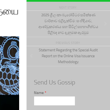
தையை
NEXT STORY
2025 ශ්‍රී ලංකා බැරෝමීටර සමීක්ෂණ
වාර්තාව එළිදැක්වීම: සංහිඳියාව,
ආණ්ඩුකරණය සහ සිවිල් සහභාගීත්වය
පිළිබඳ නව දැනුමක ඇරඹුම
PREVIOUS STORY
Statement Regarding the Special Audit
Report on the Online Visa Issuance
Methodology
Send Us Gossip
Name
*