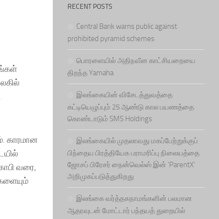
RECENT POSTS
Central Bank warns public against
prohibited pyramid schemes
பொரளையில் அதிநவீன காட்சியறையை
ங்கள்
திறந்த Yamaha
உலகில்
இலங்கையின் விசேடத்துவத்தை
.
கட்டியெழுப்பும் 25 ஆண்டு கால பயணத்தை
கொண்டாடும் SMS Holdings
். காரமான
இலங்கையில் முதலாவது மகப்பேற்றுக்குப்
ையில்
பிந்தைய பிரத்தியேக பராமரிப்பு நிலையத்தை
ஜோசப் பிரேசர் நைன்வெல்ஸ் இன் ‘ParentX’
 கோபி வரை,
அறிமுகப்படுத்துகிறது
களையும்
இலங்கை வர்த்தகநாமங்களின் பலமான
ஆதரவுடன் மோட்டார் பந்தயத் துறையில்