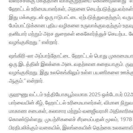
வளர்ச்சிக்கு மகத்தான வாக்குறுதியை கொண்டுள்ளது” என்ற
ஹோட்டல் உரிமையாளர்கள், அதனை செயற்படுத்துபவர்கள் ம
இது மக்களுடன் ஒரு ஈடுபாட்டை ஏற்படுத்துவதற்கும், வரு
மேம்பாட்டுக்கான புதிய வழிகளை உருவாக்குவதற்கும் உத
தனியார் மற்றும் அரச துறைகள் கைகோர்த்துச் செயற்பட 
வழங்குகிறது.” என்றார்.
ஷங்கிரி-லா அம்பாந்தோட்டை ஹோட்டல் பொது முகாமையாளர் 
ஒரு இடத்தின் இலக்கை அடைவதற்கான கதையாகும். ருஹ
வழங்குகிறது. இது உலகெங்கிலும் உள்ள பயணிகளை ஊக்குவ
ஆகும்.” என்றார்.
ருஹுணு வட்டம் உத்தியோகபூர்வமாக 2025 ஒக்டோபர் 02ஆம்
பார்வையின் கீழ், ஹோட்டல் உரிமையாளர்கள், விமான நிற
மாகாண சபைகள், கலாசார மற்றும் வனஜீவராசி அதிகாரிக
கொண்டுள்ளது. முயற்சிகளைச் சீரமைப்பதன் மூலம், 1978 
பிரதிபலிக்கும் வகையில், இலங்கையின் தெற்கை உலகளாவிய 