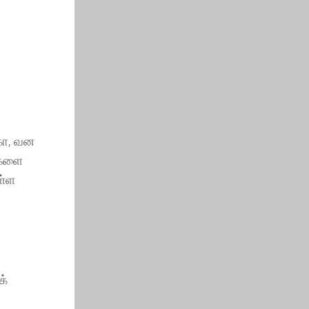
கா, வன
்களை
ள்ள
க்