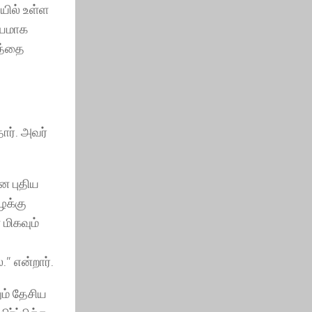
யில் உள்ள
ியமாக
டத்தை
ார். அவர்
ன புதிய
ழக்கு
 மிகவும்
” என்றார்.
ும் தேசிய