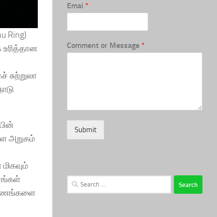
Emai
*
u Ring)
Comment or Message
*
 உரித்தான
 சுற்றுலா
நாடு
யின்
Submit
்ள அறுகம்
மிகவும்
ங்கள்
Search
 பயணங்களை
for: