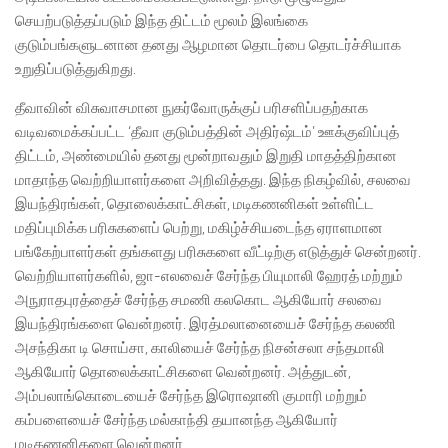
செயற்படுத்தப்படும் இந்த திட்டம் மூலம் இலங்கை
குடும்பங்களுடனான தனது ஆழமான தொடர்பை தொடர்ச்சியாக
உறுதிப்படுத்துகிறது.
தீவாவின் விசுவாசமான நுகர்வோருக்குப் பரிசளிப்பதற்காக
வடிவமைக்கப்பட்ட ‘தீவா குடும்பத்தின் அதிர்ஷ்டம்’ ஊக்குவிப்புத்
திட்டம், அண்மையில் தனது மூன்றாவதும் இறுதி மாதத்திற்கான
மாதாந்த வெற்றியாளர்களை அறிவித்தது. இந்த நிகழ்வில், சலவை
இயந்திரங்கள், தொலைக்காட்சிகள், மடிகணனிகள் உள்ளிட்ட
மதிப்புமிக்க பரிசுகளைப் பெற்று, மகிழ்ச்சியடைந்த ஏராளமான
பங்கேற்பாளர்கள் தங்களது பரிசுகளை வீட்டிற்கு எடுத்துச் சென்றனர்.
வெற்றியாளர்களில், ஜா-எலவைச் சேர்ந்த பியுமாலி ஹேரத் மற்றும்
அநுராதபுரத்தைச் சேர்ந்த சமணி கலகொட ஆகியோர் சலவை
இயந்திரங்களை வென்றனர். இரத்மலானையைச் சேர்ந்த கலணி
அசந்திகா டி சொய்சா, காலியைச் சேர்ந்த நிசன்சலா சந்தமாலி
ஆகியோர் தொலைக்காட்சிகளை வென்றனர். அத்துடன்,
அம்பலாங்கொடையைச் சேர்ந்த இரொஷானி குமாரி மற்றும்
கம்பளையைச் சேர்ந்த மல்காந்தி தயானந்த ஆகியோர்
மடிகணனிகளை வென்றனர்.