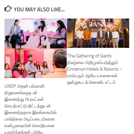
YOU MAY ALSO LIKE...
‘The Gathering of Giants’
நிகழ்வை அறிமுகப்படுத்தும்
Cinnamon Hotels & Resorts –
மாபெரும் ஆசிய யானைகள்
ஒன்றுகூடல் கொண்டாட்டம்
UNDP அதன் பங்காளி
நிறுவனங்களுடன்
இணைந்து16 நாட்கள்
செயற்பாட்டு திட்டத்துடன்
இணைந்ததாக இலங்கையில்
பால்நிலை அடிப்படையிலான
வன்முறையின் கொடூரமான
யதார்த்தங்கள் பற்றிய