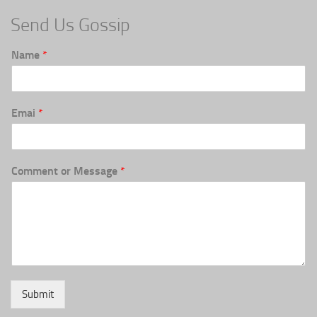
Send Us Gossip
Name
*
Emai
*
Comment or Message
*
Submit