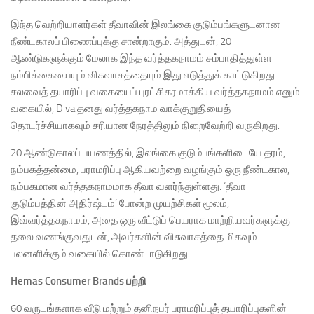
இந்த வெற்றியாளர்கள் தீவாவின் இலங்கை குடும்பங்களுடனான
நீண்டகாலப் பிணைப்புக்கு சான்றாகும். அத்துடன், 20
ஆண்டுகளுக்கும் மேலாக இந்த வர்த்தகநாமம் சம்பாதித்துள்ள
நம்பிக்கையையும் விசுவாசத்தையும் இது எடுத்துக் காட்டுகிறது.
சலவைத் தயாரிப்பு வகையைப் புரட்சிகரமாக்கிய வர்த்தகநாமம் எனும்
வகையில், Diva தனது வர்த்தகநாம வாக்குறுதியைத்
தொடர்ச்சியாகவும் சரியான நேரத்திலும் நிறைவேற்றி வருகிறது.
20 ஆண்டுகாலப் பயணத்தில், இலங்கை குடும்பங்களிடையே தரம்,
நம்பகத்தன்மை, பராமரிப்பு ஆகியவற்றை வழங்கும் ஒரு நீண்டகால,
நம்பகமான வர்த்தகநாமமாக தீவா வளர்ந்துள்ளது. ‘தீவா
குடும்பத்தின் அதிர்ஷ்டம்’ போன்ற முயற்சிகள் மூலம்,
இவ்வர்த்தகநாமம், அதை ஒரு வீட்டுப் பெயராக மாற்றியவர்களுக்கு
தலை வணங்குவதுடன், அவர்களின் விசுவாசத்தை மிகவும்
பலனளிக்கும் வகையில் கொண்டாடுகிறது.
Hemas Consumer Brands
பற்றி
60 வருடங்களாக வீடு மற்றும் தனிநபர் பராமரிப்புத் தயாரிப்புகளின்