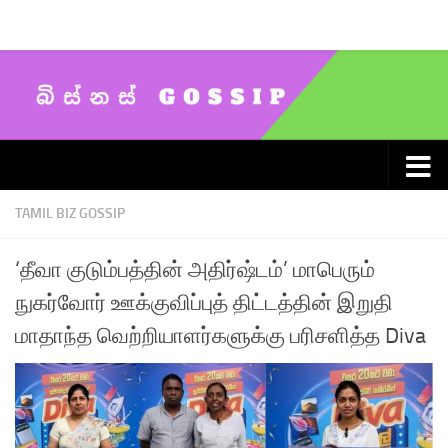
Skip to content
TAMIL BIZ GOSSIP
‘தீவா குடும்பத்தின் அதிர்ஷ்டம்’ மாபெரும்
நுகர்வோர் ஊக்குவிப்புத் திட்டத்தின் இறுதி
மாதாந்த வெற்றியாளர்களுக்கு பரிசளித்த Diva