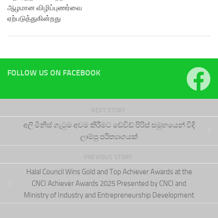
ஆழமான விழிப்புணர்வை
ஏற்படுத்துகின்றது
FOLLOW US ON FACEBOOK
NEXT STORY
අලි මිනිස් ගැටුම අවම කිරීමට ඩේවිඩ් පිරිස් සමුහයෙන් වීදි
ලාම්පු පරිත්‍යාගයක්
PREVIOUS STORY
Halal Council Wins Gold and Top Achiever Awards at the
CNCI Achiever Awards 2025 Presented by CNCI and
Ministry of Industry and Entrepreneurship Development