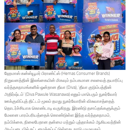
ஹேமாஸ் கன்ஸ்யூமர் பிராண்ட்ஸ் (Hemas Consumer Brands)
நிறுவனத்தின் இலங்கையின் மிகவும் நம்பகமான சலவைத் தயாரிப்பு
வர்த்தகநாமங்களில் ஒன்றான தீவா (Diva), ‘தீவா குடும்பத்தின்
அதிர்ஷ்டம்’ (Diva Pawule Wasanawa) எனும் மாபெரும் நுகர்வோர்
ஊக்குவிப்புத் திட்டம் மூலம் தமது நுகர்வோரின் விசுவாசத்தைத்
தொடர்ச்சியாக கொண்டாடி வருகிறது. இரண்டு தசாப்தங்களுக்கும்
மேலான பாரம்பரியத்தைக் கொண்டுள்ள இந்த வர்த்தகநாமம்,
நம்பிக்கை, நிலைபேறான தன்மை மற்றும் புத்தாக்கம் ஆகியவற்றின்
அடிப்படையில் கட்டமைக்கப்பட்டுள்ளது. நாடு முழுவதும்