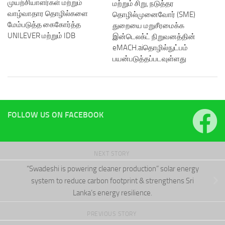
முயற்சியாளர்கள் மற்றும்
மற்றும் சிறு, நடுத்தர
வாழ்வாதார தொழில்களை
தொழில்முனைவோர் (SME)
மேம்படுத்த கைகோர்த்த
துறையை மறுசீரமைக்க
UNILEVER மற்றும் IDB
இன்டெலக்ட் நிறுவனத்தின்
eMACH.aiதொழில்நுட்பம்
பயன்படுத்தப்படவுள்ளது
FOLLOW US ON FACEBOOK
NEXT STORY
“Swadeshi is powering cleaner production” solar energy
system to reduce carbon footprint & strengthens Sri
Lanka’s energy resilience.
PREVIOUS STORY