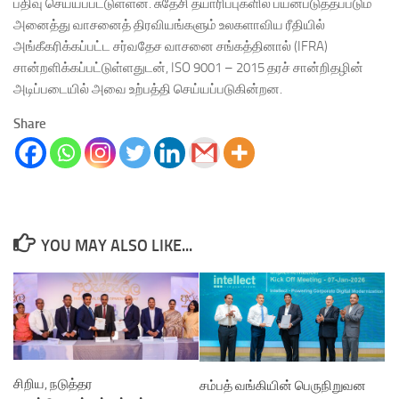
பதிவு செய்யப்பட்டுள்ளன. சுதேசி தயாரிப்புகளில் பயன்படுத்தப்படும்
அனைத்து வாசனைத் திரவியங்களும் உலகளாவிய ரீதியில்
அங்கீகரிக்கப்பட்ட சர்வதேச வாசனை சங்கத்தினால் (IFRA)
சான்றளிக்கப்பட்டுள்ளதுடன், ISO 9001 – 2015 தரச் சான்றிதழின்
அடிப்படையில் அவை உற்பத்தி செய்யப்படுகின்றன.
Share
YOU MAY ALSO LIKE...
சிறிய, நடுத்தர
சம்பத் வங்கியின் பெருநிறுவன