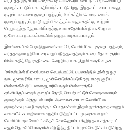
வருடத்திற்கு சுமார் 498,960 kg காபனீரொட்சைட்டு (CO₂) வெளியீடு
குறைக்கப்படும் என எதிர்பார்க்கப்படுகிறது. இந்த கட்டமைப்பானது,
சூழல் மாசுகளை குறைப்பதற்கும், மின்சக்திச் செலவுகளைக்
குறைப்பதற்கும், நாடு புதுப்பிக்கத்தக்க வலுசக்திக்கு மாற்றம்
பெறுவதற்கு ஆதரவளிப்பதற்குமான சுதேசியின் நிலைபேறான
மூலோபாய நடவடிக்கையின் ஒரு நடவடிக்கையாகும்.
இலங்கையின் பெருநிறுவனங்கள் CO₂ வெளியீட்டை குறைப்பதற்கும்,
வர்த்தகநாம நற்பெயரை வலுப்படுத்துவதற்கும் கூரை மீதான சூரிய
மின்சக்தித் தொகுதிகளை வெற்றிகரமாக நிறுவி வருகின்றன.
“சுதேசியின் நிலைபேறான செயற்பாட்டுப் பயணத்தில், இன்று ஒரு
நடைமுறை ரீதியான படி முன்னெடுக்கப்படுகிறது. எமது சூரிய
மின்சக்தித் திட்டமானது, எரிபொருள் மின்சாரத்தில்
தங்கியிருப்பதைக் குறைப்பதோடு, செயற்பாட்டுச் செலவுகளையும்
குறைக்கும். அத்துடன் பாரிய அளவான காபன் வெளியீட்டை
குறைக்கவும் வழிவகுக்கும். பொதுமக்கள் இதன் தாக்கத்தை காணும்
வகையில் சுயாதீனமாக உறுதிப்படுத்தப்பட்ட முடிவுகளை நாம்
வெளியிடவுள்ளோம்.” ‘சுதேசி கொஹொம்ப மிஹிந்தலா சத்காரய’
எனும் தொனிப்பொருளின் கீழ் இந்த திட்டம் முன்னெடுக்கப்படுகிறது.