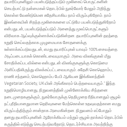
தயாரிப்புகளிலும் பயன்படுத்தப்படும் மூலிகைப் பொருட்களின்
செயற்பாட்டு நன்மைகள் தொடர்பில் நுகர்வோர் மேலும் அறிந்து
கொள்ள வேண்டுமென சுதேசியாகிய நாம் விரும்புகிறோம். நாம்
இலங்கையின் சிறந்த மூலிகைகளை மட்டுமே பயன்படுத்துகிறோம்
என்பதுடன், பயன்படுத்தப்படும் அனைத்து மூலப்பொருட்களும்
விரிவாக ஆய்வுக்குள்ளாக்கப்படுகின்றன. தயாரிப்புகளின் தரத்தை
உறுதி செய்வதற்காக முழுமையாக சோதனைக்கு
உள்ளாக்கப்படுவதுடன், எமது தயாரிப்புகள் யாவும் 100% சைவத்தை
அடிப்படையாகக் கொண்டவையுமாகும். அவை விலங்குகள் மீது
சோதிக்கப்படவில்லை என்பதுடன் விலங்குகளுக்கு கொடுமை
அளிப்பதிலிருந்து விலக்கப்பட்டவையாகும். சுதேசி கொஹொம்ப,
ராணி சந்தனம், கொஹொம்ப பேபி ஆகியன இங்கிலாந்தின்
Vegetarian Society, UK யின் அங்கீகாரம் பெற்றவையாகும்.” இந்த
உறுதிமொழியானது, நிறுவனத்தின் முன்னோக்கிய சிந்தனை
நடைமுறைகளுக்கும், நுகர்வோருக்கு நெறிமுறை ரீதியானதும் சூழல்
நட்புரீதியானதுமான தெரிவுகளை மேற்கொள்ள உதவுவதற்கான எமது
விருப்பத்திற்கும் சான்றாக அமைகின்றன. நிறுவனம் எப்போதும்
தனது தயாரிப்புகளின் ஆரோக்கியம் மற்றும் சூழல் தாக்கம் தொடர்பில்
கருத்தில் எடுத்து செயற்படுவதோடு, தொடர்ச்சியாக அவற்றிற்கு