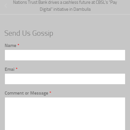
Nations Trust Bank drives a cashless future at CBSL’s “Pay
Digital” initiative in Dambulla
Send Us Gossip
Name
*
Emai
*
Comment or Message
*