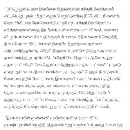
100% முழுமையான இலங்கை நிறுவனமான சுதேசி, தேசத்தைக்
கட்டியெழுப்புதல் மற்றும் சமூக பொறுப்புணர்வு (CSR) திட்டங்களைத்
தொடர்ச்சியாக மேற்கொண்டு வருகிறது. சுதேசி கொஹொம்ப
வர்த்தகநாமமானது, இயற்கை அன்னையை பராமரித்தல், கலாசார
விழுமியங்களை மேம்படுத்துதல் போன்றவற்றில் கவனம் செலுத்தி,
நிலைபேறான திட்டங்களை நிறைவேற்றுதற்காக தன்னை
அர்ப்பணித்துள்ளது. சுதேசி நிறுவனம் முன்னெடுத்து வரும் சமூக
நலன் சார்ந்த முயற்சிகளில், ‘சுதேசி கொஹொம்ப ஆலோக பூஜா
சத்காரய’ ‘சுதேசி கொஹொம்ப மிஹிந்தலா சத்காரய’ உள்ளிட்ட நாடு
முழுவதும் உள்ள ஆலயங்களின் வருடாந்த ஒளியேற்றல் நிகழ்வுகள்,
வேம்பு மர நடும் பிரசாரங்கள், இலங்கையில் வரட்சியான பகுதிகளில்
உள்ள சமூகங்களுக்கும், பாடசாலைகள், விகாரைகளுக்கு நீர்த்
தொட்டிகளை நன்கொடையாக வழங்குதல், கொஹொம்ப பேபி
குழந்தைகள் பராமரிப்பு பொருட்களை கர்ப்பிணித் தாய்மார்களுக்கு
வழங்குதல் போன்ற பல்வேறு நடவடிக்கைகளை குறிப்பிடலாம்.
“இலங்கையின் முன்னணி மூலிகை தனிநபர் பராமரிப்பு
தயாரிப்புகளின் உற்பத்தி நிறுவனம் எனும் வகையில், எமது அனைத்து