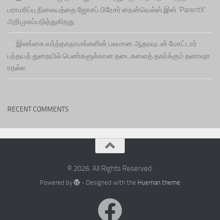
பராமரிப்பு நிலையத்தை ஜோசப் பிரேசர் நைன்வெல்ஸ் இன் ‘ParentX’
அறிமுகப்படுத்துகிறது
இலங்கை வர்த்தகநாமங்களின் பலமான ஆதரவுடன் மோட்டார்
பந்தயத் துறையில் பெண்களுக்கான தடைகளைத் தகர்க்கும் தனாஷா
ரதல்ல
RECENT COMMENTS
© 2026. All Rights Reserved.
Powered by
- Designed with the
Hueman theme