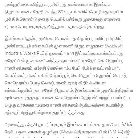
முன்னுரிமையளித்து வருகின்றது. உண்மையான இலங்கை
நிறுவனமான சுதேஷி, கடந்த 80 வருடங்களில் தொழில்துறையில்
முந்திக் கொண்டு தனது பெயரில் பல்வேறு முதலாவது சாதனை
உரிமை கோரல்களுக்கு உரித்துடையதாக திகழ்கின்றது.
இலங்கையிலுள்ள மூலிகை கொண்ட தனிநபர் பராமரிப்பு பிரிவில்
முன்னோடியும் சந்தையின் முன்னணி நிறுவனமுமான Swadeshi
Industrial Works PLC நிறுவனம் 1941 இல் கூட்டிணைக்கப்பட்டது.
சுதேசியின் முன்னணி வர்த்தகநாமங்களில் சுதேசி கொஹொம்ப,
ராணி சந்தனம், சுதேசி கொஹொம்ப பேபி, பேர்ல்வைட், லக் பார்,
சேஃப்ப்ளஸ், பிளக் ஈகிள் பேர்ஃப்யூம், கொஹொம்ப ஹேண்ட் வொஷ்,
கொஹொம்ப பொடி வொஷ், ராணி ஷவர் கிறீம் ஆகியன
உள்ளடங்குகின்றன. சுதேசி நிறுவனம், இலங்கையில் முதலிடத்திலுள்ள
மூலிகை வர்த்தகநாமமான ‘கொஹொம்ப ஹேர்பல்’ மற்றும் பாரம்பரிய
அழகு வர்த்தகநாமமான ராணி சந்தனம் ஆகியவற்றை தயாரித்து
சந்தைப்படுத்துகின்றமை குறிப்பிடத்தக்கது.
அனைத்து சுதேசி தயாரிப்புகளும் இலங்கையின் சுகாதார அமைச்சின்
தேசிய ஔடதங்கள் ஒழுங்குபடுத்தல் அதிகாரசபையின் (NMRA) கீழ்