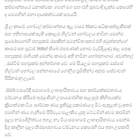
කර්මාන්තයේ ධනාත්මක ගමන් මග සහ එහි සුබවාදී දැක්ම කෙරෙහි
ද මෙමඟින් මනා දායකත්වයක් සපයයි.
ශ්‍රී ලංකාවේ හෝටල් කර්මාන්තය තුළ වසර 35කට අධික අත්දැකීමක්
සහ ඉතිහාසයක් ඇති කොළඹ හිල්ටන් හෝටලය නවීන මෙන්ම
සුඛෝපභෝගී පහසුකම් රැසකින් සමන්විත අතර එහි අමුත්තන්ගේ
කාමර සහ සූට්ස් 368ක් තිබේ.එපමණක් නොව වැඩිදියුණු කළ පොදු
පහසුකම් රාශියක් මෙන්ම කාමර, අති නවීන භෝජනාගාර , අවන්හල්
, රැස්වීම් පහසුකම් අන්තර්ගත වේ. මේ සියලුම පහසුකම් ඔස්සේ
හිල්ටන් හෝටල සන්නාමයේ ගෝලීය ප්‍රමිතීන්ට අනුව සේවාවන්
පිරිනමනු ලැබේ.
2025 වසරේදී සමාගමේ ලාභදායිතාවය සහ කාර්යක්ෂමතාවය
වර්ධනය කිරීමේ අරමුණින් උපායමාර්ගික සැලසුම් කිහිපයක්ම
ක්‍රියාත්මක විය. සාර්ථක ණය ප්‍රතිමූල්‍යකරණය ද මීට ඇතුළත් වූ අතර
එමඟින් ණය ගැනීමේ පිරිවැය සැලකිය යුතු මට්ටමින් අවම කරමින්
මූල්‍ය නම්‍යශිලීත්වය ඉහළ නැංවීය.සමාගමේ ලාභදායිතාවය මෙන්ම
දිගු කාලීන මූල්‍ය තිරසාරභාවය වර්ධනය කෙරෙහි එය ඉතා උපකාරී
වේ.