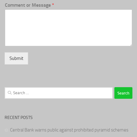
Comment or Message
*
Submit
Search
for:
RECENT POSTS
Central Bank warns public against prohibited pyramid schemes