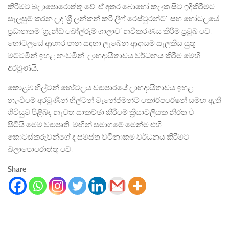
කිරීමට බලාපොරොත්තු වේ. ඒ අතර බොහෝ කලක සිට ඉදිකිරීමට
සැලසුම් කරන ලද ‘ශ්‍රී ලන්කන් කරී ලීෆ් රෙස්ටුරන්ට්’ සහ හෝටලයේ
ප්‍රධානතම ‘ග්‍රෑන්ඩ් බෝල්රූම් ශාලාව’ නවීකරණය කිරීම ප්‍රමුඛ වේ.
හෝටලයේ ආහාර පාන සඳහා ලැබෙන ආදායම සැලකිය යුතු
මට්ටමින් ඉහළ නංවමින් ලාභදායීතාවය වර්ධනය කිරීම මෙහි
අරමුණයි.
කොළඹ හිල්ටන් හෝටලය ව්‍යාපාරයේ ලාභදායිතාවය ඉහළ
නැංවීමේ අරමුණින් හිල්ටන් මැනේජ්මන්ට් කෝර්පරේෂන් සමඟ ඇති
ගිවිසුම පිළිබඳ නැවත සාකච්ඡා කිරීමේ ක්‍රියාවලියක නිරත වී
සිටියි.මෙම ව්‍යාපෘති මඟින් සමාගමේ මෙන්ම එහි
කොටස්කරුවන්ගේ ද සමස්ත වටිනාකම වර්ධනය කිරීමට
බලාපොරොත්තු වේ.
Share