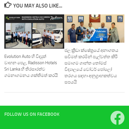
YOU MAY ALSO LIKE...
ජල ක්‍රීඩා ක්ෂේත්‍රයේ අනාගතය
Evolution Auto හි විද්‍යුත්
සවිමත් කරමින් පැල්වත්ත කිරි
වාහන පෙළ, Radisson Hotels
සමාගම ශාන්ත තෝමස්
Sri Lanka හි තිරසාරත්ව
විද්‍යාලයේ වෝටර් පෝලෝ
ගමනාගමනය ශක්තිමත් කරයි
තරගය සඳහා අනුග්‍රාහකත්වය
සපයයි
FOLLOW US ON FACEBOOK