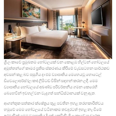
ශ්‍රී ලංකාවේ ප්‍රමුඛතම හෝටලයක් වන කොළඹ හිල්ටන් හෝටලයේ
අමුත්තන්ගේ කාමර ප්‍රතිසංස්කරණය කිරීමේ වැඩසටහන සාර්ථකව
අවසන් කළ බව පසුගිය දා එම ව්‍යාපෘතිය මෙහෙයවූ හොටෙල්
ඩිවෙලොපර්ස් (ලංකා) ලිමිටඩ් විසින් සඳහන් කරන ලදී. මෙම
ව්‍යාපෘතිය හෝටලයේ අඛණ්ඩ පරිවර්තනීය ගමන කෙරෙහි
බෙහෙවින් ඉවහල් වන වැදගත් සන්ධිස්ථානයක් වනු ඇත.
ආගන්තුක සත්කාර ක්ෂේත්‍රය තුළ පවතින ඉහළ තරඟකාරීත්වය
හමුවේ මෙම හෝටලයේ වටිනාකම තවදුරටත් ඉහළ නැංවීමේ
අරමුණින් මෙම ව්‍යාපෘතිය දියත් කෙරිණි.ශ්‍රි ලංකාවේ සංචාරක