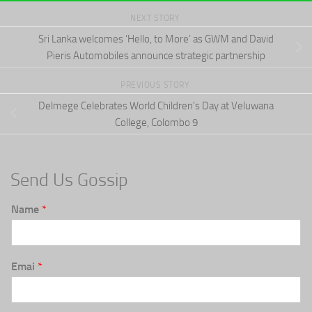
NEXT STORY
Sri Lanka welcomes ‘Hello, to More’ as GWM and David
Pieris Automobiles announce strategic partnership
PREVIOUS STORY
Delmege Celebrates World Children’s Day at Veluwana
College, Colombo 9
Send Us Gossip
Name
*
Emai
*