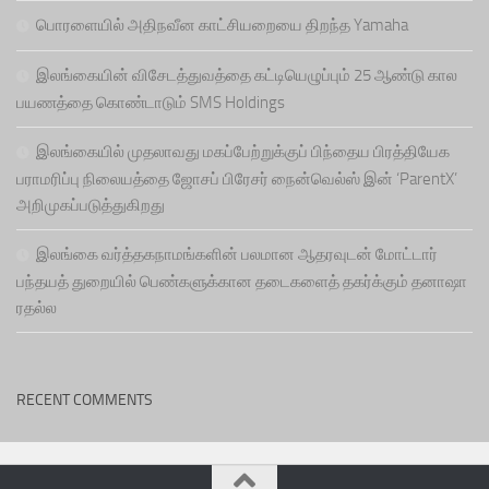
பொரளையில் அதிநவீன காட்சியறையை திறந்த Yamaha
இலங்கையின் விசேடத்துவத்தை கட்டியெழுப்பும் 25 ஆண்டு கால
பயணத்தை கொண்டாடும் SMS Holdings
இலங்கையில் முதலாவது மகப்பேற்றுக்குப் பிந்தைய பிரத்தியேக
பராமரிப்பு நிலையத்தை ஜோசப் பிரேசர் நைன்வெல்ஸ் இன் ‘ParentX’
அறிமுகப்படுத்துகிறது
இலங்கை வர்த்தகநாமங்களின் பலமான ஆதரவுடன் மோட்டார்
பந்தயத் துறையில் பெண்களுக்கான தடைகளைத் தகர்க்கும் தனாஷா
ரதல்ல
RECENT COMMENTS