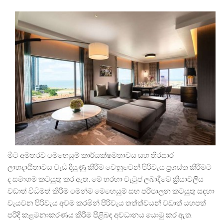
මීට අමතරව මෙහෙයුම් කාර්යක්ෂමතාවය සහ තිරසාර
ලාභදායිතාවය වැඩි දියුණු කිරීම වෙනුවෙන් පිරිවැය ප්‍රශස්ත කිරීමට
ද සමාගම කටයුතු කර ඇත. මේ හරහා වැටුප් ලබාදීමේ ක්‍රියාවලිය
වඩාත් විධිමත් කිරීම මෙන්ම මෙහෙයුම් සහ පරිපාලන කටයුතු සඳහා
වැයවන පිරිවැය අවම කරමින් පිරිවැය තත්ත්වයන් වඩාත් යහපත්
පරිදි කළමනාකරණය කිරීම පිළිබඳ අවධානය යොමු කර ඇත.