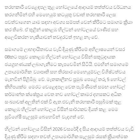
තරඟකාරී වෙළෙඳපල තුළ හෝටලයේ ආදායම් තත්ත්වය වර්ධනය
කරගනිමින් එහි මෙහෙයුම් කටයුතු වඩාත් තරඟකාරී ලෙස
පවත්වාගෙන යාම සඳහා අවශ්‍ය සම්පත් වෙන් කිරීමට සමාගම ක්‍රියා
කර තිබේ. ඒ තුළින් කොළඹ හිල්ටන් හෝටලයේ වාණිජ සහ
අලෙවිකරන හැකියාවන් තවදුරටත් ඉහළ නැංවේ.
සමාගමේ ලාභදායිතාවය වැඩි දියුණු කිරීමේ අභිලාෂයෙන් වසර
08කට පසුව කොළඹ හිල්ටන් හෝටලය විසින් සතුටුදායක
ජයග්‍රහණයක් ලබාගැනීමට කැපවෙමින් සිටියි. එමඟින් සමාගමේ
උපායමාර්ගික ව්‍යාපෘති සහ තිරසාර මෙහෙයුම්වල විශිෂ්ටත්වය
මැනවින් පිළිඹිබු වේ. මෑතකාලීනව ප්‍රමුඛ පෙළේ තරු 5 හෝටල්
කිහිපයක්ම මෙරට වෙළෙඳපල වෙත පැමිණීමත් සමඟ හෝටල්
කර්මාන්ත ක්ෂේත්‍රය වෙත නව හෝටල් කාමර දහසකට අධික
සංඛ්‍යාවක් අලුතින් එක් වී ඇත.එවැනි තරඟකාරී පසුබිමක් තුළ
කොළඹ හිල්ටන් හෝටලය විසින් සාර්ථකව දියත් කළ මෙම
සුවිශේෂී සැලසුම් බෙහෙවින් වැදගත් වේ.
හිල්ටන් හෝටලය විසින් 2026 වසරේදී ද සිය ආදායම් තත්ත්වය වැඩි
දියුණු කිරීම සඳහා තවත් උපායමාර්ගික සැලසුම් රැසක් ක්‍රියාත්මක