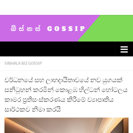
Skip to content
SINHALA BIZ GOSSIP
වර්ධනයේ සහ ලාභදායිතාවයේ නව යුගයක්
සනිටුහන් කරමින් කොළඹ හිල්ටන් හෝටලය
කාමර ප්‍රතිසංස්කරණය කිරීමේ ව්‍යාපෘතිය
සාර්ථකව නිමා කරයි