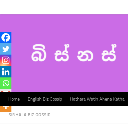
Home
English Biz Gossip
Hathara Watin Ahena Katha
Skip to content
Home
English Biz Gossip
Hathara Watin Ahena Katha
SINHALA BIZ GOSSIP