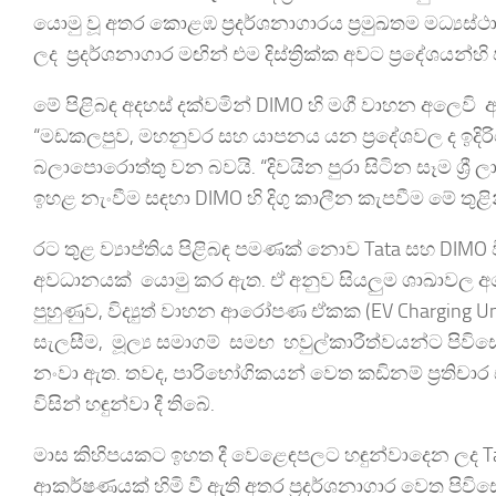
යොමු වූ අතර කොළඹ ප්‍රදර්ශනාගාරය ප්‍රමුඛතම මධ්‍
ලද ප්‍රදර්ශනාගාර මඟින් එම දිස්ත්‍රික්ක අවට ප්‍රදේශ
මේ පිළිබඳ අදහස් දක්වමින් DIMO හි මගී වාහන අලෙවි 
“මඩකලපුව, මහනුවර සහ යාපනය යන ප්‍රදේශවල ද ඉදිරියේ
බලාපොරොත්තු වන බවයි. “දිවයින පුරා සිටින සෑම ශ්
ඉහළ නැංවීම සඳහා DIMO හි දිගු කාලීන කැපවීම මේ තුළි
රට තුළ ව්‍යාප්තිය පිළිබඳ පමණක් නොව Tata සහ DIMO
අවධානයක් යොමු කර ඇත. ඒ අනුව සියලුම ශාඛාවල අලෙව
පුහුණුව, විද්‍යුත් වාහන ආරෝපණ ඒකක (EV Charging 
සැලසීම, මූල්‍ය සමාගම් සමඟ හවුල්කාරීත්වයන්ට පිවිසෙමින්
නංවා ඇත. තවද, පාරිභෝගිකයන් වෙත කඩිනම් ප්‍රතිචා
විසින් හඳුන්වා දී තිබේ.
මාස කිහිපයකට ඉහත දී වෙළෙඳපලට හඳුන්වාදෙන ලද T
ආකර්ෂණයක් හිමි වී ඇති අතර ප්‍රදර්ශනාගාර වෙත පිවිසෙ