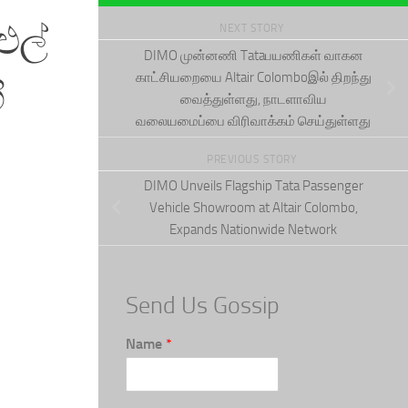
ළුල්
NEXT STORY
DIMO முன்னணி Tataபயணிகள் வாகன
காட்சியறையை Altair Colomboஇல் திறந்து
ි
வைத்துள்ளது, நாடளாவிய
வலையமைப்பை விரிவாக்கம் செய்துள்ளது
PREVIOUS STORY
DIMO Unveils Flagship Tata Passenger
Vehicle Showroom at Altair Colombo,
Expands Nationwide Network
Send Us Gossip
Name
*