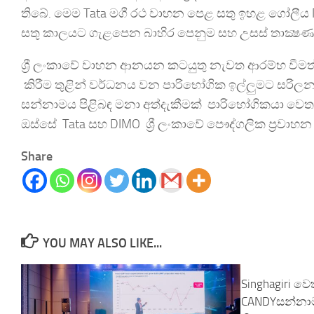
තිබේ. මෙම Tata මගී රථ වාහන පෙළ සතු ඉහළ ගෝලීය N
සතු කාලයට ගැළපෙන බාහිර පෙනුම සහ උසස් තාක්‍ෂණය
ශ්‍රී ලංකාවේ වාහන ආනයන කටයුතු නැවත ආරම්භ වීමත් සමඟ
කිරීම තුළින් වර්ධනය වන පාරිභෝගික ඉල්ලුමට සරිලන 
සන්නාමය පිළිබඳ මනා අත්දැකීමක් පාරිභෝගිකයා වෙත සම
ඔස්සේ Tata සහ DIMO ශ්‍රී ලංකාවේ පෞද්ගලික ප්‍රවා
Share
YOU MAY ALSO LIKE...
Singhagiri වෙ
CANDYසන්නාමය