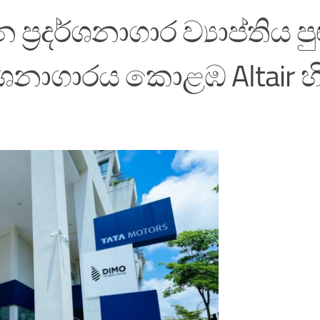
්‍රදර්ශනාගාර ව්‍යාප්තිය පු
ර්ශනාගාරය කොළඹ Altair හ