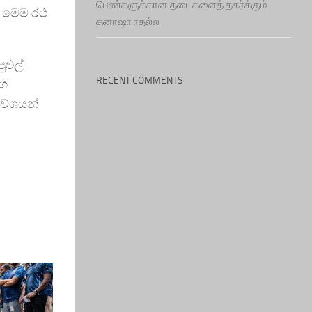
பெண்களுக்கான தடைகளைத் தகர்க்கும்
ර මෙම රථ
தனாஷா ரதல்ல
ුළුල්
RECENT COMMENTS
සහ
රවේශයන්