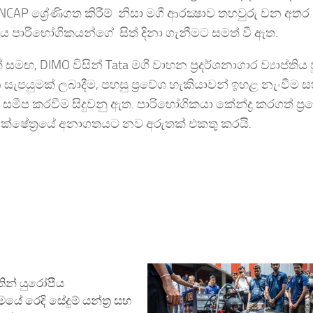
CAP ශ්‍රේණිගත කිරීම් නිසා මගී ආරක්‍ෂාව තහවුරු වන අත
 පාරිභෝගිකයන්ගේ සිත් දිනා ගැනීමට සමත් වී ඇත.
, DIMO විසින් Tata මගී වාහන ප්‍රදර්ශනාගාර ව්‍යාප්තිය ප
සැපයුමක් ලබාදීම, පහසු ප්‍රවේශ හැකියාවන් ඉහළ නැංවීම 
ීප කරවීම සිදුවනු ඇත. පාරිභෝගිකයා කේන්ද්‍ර කරගත් ප්‍
හන ක්ෂේත්‍රයේ අනාගතයට නව අරුතක් එකතු කරයි.
තින් යුරෝපීය
ේ රෙදි සේදුම් යන්ත්‍ර සහ