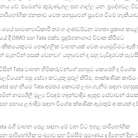
යස්ථානය වේ. එමෙන්ම කුරුණෑගල සහ ගාල්ල යන ප්‍රදේශවල ව
යන්හි පාරිභෝගික ජනතාව වෙත පහසුවෙන් ප්‍රවේශ වීමේ හැකියා
අංශයේ සාමාන්‍යාධිකාරී තරංග ගුණවර්ධන මහතා ප්‍රකාශ කළ
 දී DIMO සහ Tata එක්ව ප්‍රදර්ශනාගාර විවෘත කිරීමට
‍රී ලාංකිකයෙකුටම පෞද්ගලික වාහනයක් වෙත යොමුවීමට ඇති
න් මැනවින් පසක් වෙනවා” යනුවෙන් ද ඔහු වැඩිදුරටත් පැවස
 විසින් Tata වාහන හිමිකරුවන්ගේ පහසුව කෙරෙහි ද විශේෂ
ියෙන් පසු සේවා කටයුතු පුළුල් කිරීම, තාක්ෂණික කාර්
Units) සහ නියම Tata අමතර කොටස් ලබා ගැනීම සඳහා පහසු
 නම්‍යශීලී මූල්‍ය විසඳුම් හඳුන්වාදීම ඇතුළු සේවාවන් රැසක් 
ර සහ සහාය ලබාදීම සඳහා විශේෂ ක්ෂණික ඇමතුම් අංකයක් ද
ata මගී වාහන පෙළ සඳහා මේ වන විට ඉහළ පාරිභෝගික
න පාරිභෝගික සංඛ්‍යාව සහ විමසීම් ප්‍රමාණය ද දිනෙන් දින