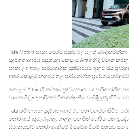
Tata Motors සඳහා මෙරට එකම බලයලත් බෙදාහරින්නා
ප්‍රදර්ශනාගාරය පසුගියදා කොළඹ Altair හි දී විවෘත කර
සඳහා ලද ඉහළ පාරිභෝගික ප්‍රතිචාරයට අනුව සිය ප්‍ර
අතර කොළඹ නගරය තුළ පාරිභෝගික ප්‍රවේශය තවදුරටත් ව
කොළඹ Altair හි නවතම ප්‍රදර්ශනාගාරය පාරිභෝගික ජ
වාහන පිළිබඳ පාරිභෝගික අත්දැකීම වැඩිදියුණු කිරීමට
Tata මගී වාහන ප්‍රදර්ශනාගාර රට පුරා ව්‍යාප්ත කිර
තෝරාගත් කුරුණෑගල, ගාල්ල සහ මින්නේරිය යන ප්‍රදේ
ස්ථානයක්ම තෝරා ගැනීමේ දී ප්‍රවේශ වීමේ පහසුව ස