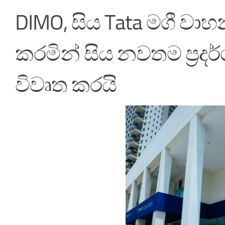
DIMO, සිය Tata මගී වාහන ප
කරමින් සිය නවතම ප්‍රද
විවෘත කරයි