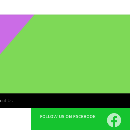
t Us
out Us
FOLLOW US ON FACEBOOK