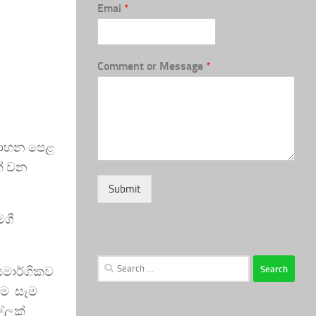
Emai
*
Comment or Message
*
ී වාහන පෙළ
ක් වන
Submit
මගී
Search
යමාර්ගිකව
for:
ෙම සෑම
්ලක්