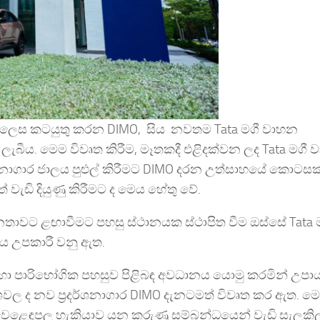
 ලෙස කටයුතු කරන DIMO, සිය නවතම Tata මගී වාහන
නු ලැබීය. මෙම විවෘත කිරීම, මෑතකදී එළිදක්වන ලද Tata මග
දර්ශනාගාර ජාලය පුළුල් කිරීමට DIMO දරන උත්සාහයේ කොටස
ැඩි දියුණු කිරීමට ද මෙය හේතු වේ.
නතාවට ළඟාවීමට පහසු ස්ථානයක ස්ථාපිත වීම ඔස්සේ Tata 
 එය උපකාරී වනු ඇත.
ීම හරහා පාරිභෝගික පහසුව පිළිබඳ අවධානය යොමු කරමින් උපා
ශවල ද නව ප්‍රදර්ශනාගාර DIMO දැනටමත් විවෘත කර ඇත. ම
හ වෙළෙඳපල හැකියාව යන කරුණු සම්බන්ධයෙන් වැඩි සැලකිල