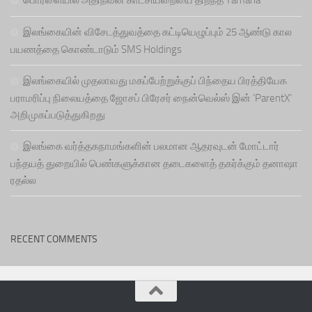
இலங்கையின் விசேடத்துவத்தை கட்டியெழுப்பும் 25 ஆண்டு கால
பயணத்தை கொண்டாடும் SMS Holdings
இலங்கையில் முதலாவது மகப்பேற்றுக்குப் பிந்தைய பிரத்தியேக
பராமரிப்பு நிலையத்தை ஜோசப் பிரேசர் நைன்வெல்ஸ் இன் ‘ParentX’
அறிமுகப்படுத்துகிறது
இலங்கை வர்த்தகநாமங்களின் பலமான ஆதரவுடன் மோட்டார்
பந்தயத் துறையில் பெண்களுக்கான தடைகளைத் தகர்க்கும் தனாஷா
ரதல்ல
RECENT COMMENTS