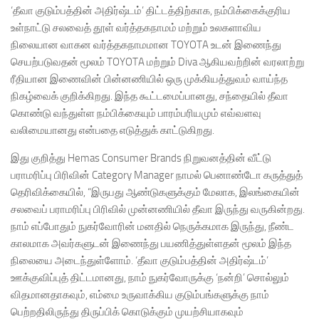
‘தீவா குடும்பத்தின் அதிர்ஷ்டம்’ திட்டத்திற்காக, நம்பிக்கைக்குரிய
உள்நாட்டு சலவைத் தூள் வர்த்தகநாமம் மற்றும் உலகளாவிய
நிலையான வாகன வர்த்தகநாமமான TOYOTA உடன் இணைந்து
செயற்படுவதன் மூலம் TOYOTA மற்றும் Diva ஆகியவற்றின் வரலாற்று
ரீதியான இணைவின் பின்னணியில் ஒரு முக்கியத்துவம் வாய்ந்த
நிகழ்வைக் குறிக்கிறது. இந்த கூட்டமைப்பானது, சந்தையில் தீவா
கொண்டு வந்துள்ள நம்பிக்கையும் பாரம்பரியமும் எவ்வளவு
வலிமையானது என்பதை எடுத்துக் காட்டுகிறது.
இது குறித்து Hemas Consumer Brands நிறுவனத்தின் வீட்டு
பராமரிப்பு பிரிவின் Category Manager நாமல் பெனாண்டோ கருத்துத்
தெரிவிக்கையில், “இருபது ஆண்டுகளுக்கும் மேலாக, இலங்கையின்
சலவைப் பராமரிப்பு பிரிவில் முன்னணியில் தீவா இருந்து வருகின்றது.
நாம் எப்போதும் நுகர்வோரின் மனதில் நெருக்கமாக இருந்து, நீண்ட
காலமாக அவர்களுடன் இணைந்து பயணித்துள்ளதன் மூலம் இந்த
நிலையை அடைந்துள்ளோம். ‘தீவா குடும்பத்தின் அதிர்ஷ்டம்’
ஊக்குவிப்புத் திட்டமானது, நாம் நுகர்வோருக்கு ‘நன்றி’ சொல்லும்
விதமானதாகவும், எம்மை உருவாக்கிய குடும்பங்களுக்கு நாம்
பெற்றதிலிருந்து திருப்பிக் கொடுக்கும் முயற்சியாகவும்