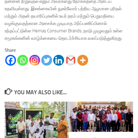
தன்னை நிறுவுதல் எனும் அவர்களது நோக்கத்தை அடைய
உதவியுள்ளது. இலங்கையின் நுகர்வோர் பற்றிய ஆழமான புரிதல்
மற்றும் அதன் தயாரிப்புகளில் உயர் தரம் மற்றும் பெறுமதியை
வழங்குவதற்கான அசைக்க முடியாத அர்ப்பணிப்பினால்
உந்தப்பட்டுள்ள Hemas Consumer Brands, நாடு முழுவதும் உள்ள
சமூகங்களின் வாழ்க்கையை தொடர்ச்சியாக வளப்படுத்துகிறது
Share
YOU MAY ALSO LIKE...