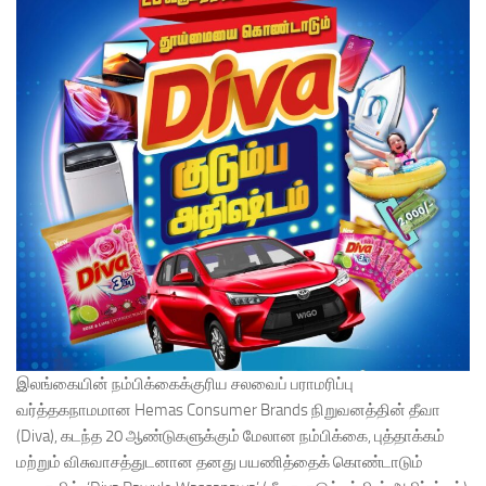
இலங்கையின் நம்பிக்கைக்குரிய சலவைப் பராமரிப்பு
வர்த்தகநாமமான Hemas Consumer Brands நிறுவனத்தின் தீவா
(Diva), கடந்த 20 ஆண்டுகளுக்கும் மேலான நம்பிக்கை, புத்தாக்கம்
மற்றும் விசுவாசத்துடனான தனது பயணித்தைக் கொண்டாடும்