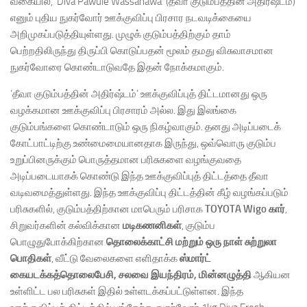
வகையில், ‘Diva Pawule Wassanawa’ (தீவா குடும்பத்தின் அதிர்ஷ்டம்)
எனும் புதிய நுகர்வோர் ஊக்குவிப்பு பிரசார நடவடிக்கையை
அறிமுகப்படுத்தியுள்ளது. முழுக் குடும்பத்திற்கும் தாம்
பெற்றதிலிருந்து திருப்பி கொடுப்பதன் மூலம் தமது விசுவாசமான
நுகர்வோரை கொண்டாடுவதே இதன் நோக்கமாகும்.
‘தீவா குடும்பத்தின் அதிர்ஷ்டம்’ ஊக்குவிப்புத் திட்டமானது ஒரு
வழக்கமான ஊக்குவிப்பு பிரசாரம் அல்ல. இது இலங்கை
குடும்பங்களை கொண்டாடும் ஒரு நிகழ்வாகும். தனது அடிப்படைக்
கோட்பாட்டிற்கு உண்மைமையானதாக இருந்து, ஒவ்வொரு குடும்ப
உறுப்பினருக்கும் பொருத்தமான பரிசுகளை வழங்குவதை
அடிப்படையாகக் கொண்டு இந்த ஊக்குவிப்புத் திட்டத்தை தீவா
வடிவமைத்துள்ளது. இந்த ஊக்குவிப்பு திட்டத்தின் கீழ் வழங்கப்படும்
பரிசுகளில், குடும்பத்திற்கான மாபெரும் பரிசாக
TOYOTA Wigo கார்
,
சிறுவர்களின் கல்விக்கான
மடிகணனிகள்
, குடும்ப
பொழுதுபோக்கிற்கான
தொலைக்காட்சி மற்றும் ஒரு நாள் சுற்றுலா
பொதிகள்
, வீட்டு வேலைகளை எளிதாக்க
ஸ்மார்ட்
கையடக்கத்தொலைபேசி, சலவை இயந்திரம்,
மின்னழுத்தி
ஆகியன
உள்ளிட்ட பல பரிசுகள் இதில் உள்ளடக்கப்பட்டுள்ளன. இந்த