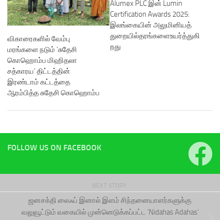
Alumex PLC இன் Lumin
Certification Awards 2025:
இலங்கையின் அலுமினியத்
துறையில்தரங்களைஉயர்த்துகி
விகாரைகளில் வேம்பு
றது
மரங்களை நடும் ‘சுதேசி
கொஹொம்ப மிஹிதலா
சத்காரய’ திட்டத்தின்
இரண்டாம் கட்டத்தை
ஆரம்பித்த சுதேசி கொஹொம்ப
FOLLOW US ON FACEBOOK
NEXT STORY
ஜனசக்தி லைஃப் இனால் இளம் சிந்தனையாளர்களுக்கு
வலுவூட்டும் வகையில் முன்னெடுக்கப்பட்ட ‘Nidahas Adahas’