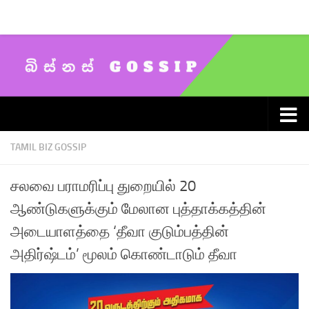
Skip to content
TAMIL BIZ GOSSIP
சலவை பராமரிப்பு துறையில் 20
ஆண்டுகளுக்கும் மேலான புத்தாக்கத்தின்
அடையாளத்தை ‘தீவா குடும்பத்தின்
அதிர்ஷ்டம்’ மூலம் கொண்டாடும் தீவா