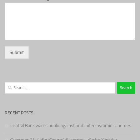
Submit
Search
for:
RECENT POSTS
Central Bank warns public against prohibited pyramid schemes
பொரளையில் அதிநவீன காட்சியறையை திறந்த Yamaha