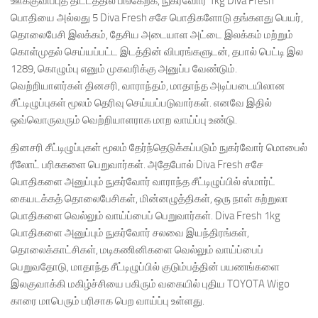
ஊக்குவிப்புத் திட்டத்தில் பங்கேற்க, நுகர்வோர் 1kg Diva Fresh
பொதியை அல்லது 5 Diva Fresh சசே பொதிகளோடு தங்களது பெயர்,
தொலைபேசி இலக்கம், தேசிய அடையாள அட்டை இலக்கம் மற்றும்
கொள்முதல் செய்யப்பட்ட இடத்தின் விபரங்களுடன், தபால் பெட்டி இல
1289, கொழும்பு எனும் முகவரிக்கு அனுப்ப வேண்டும்.
வெற்றியாளர்கள் தினசரி, வாராந்தம், மாதாந்த அடிப்படையிலான
சீட்டிழுப்புகள் மூலம் தெரிவு செய்யப்படுவார்கள். எனவே இதில்
ஒவ்வொருவரும் வெற்றியாளராக மாற வாய்ப்பு உண்டு.
தினசரி சீட்டிழுப்புகள் மூலம் தேர்ந்தெடுக்கப்படும் நுகர்வோர் மொபைல்
ரீலோட் பரிசுகளை பெறுவார்கள். அதேபோல் Diva Fresh சசே
பொதிகளை அனுப்பும் நுகர்வோர் வாராந்த சீட்டிழுப்பில் ஸ்மார்ட்
கையடக்கத் தொலைபேசிகள், மின்னழுத்திகள், ஒரு நாள் சுற்றுலா
பொதிகளை வெல்லும் வாய்ப்பைப் பெறுவார்கள். Diva Fresh 1kg
பொதிகளை அனுப்பும் நுகர்வோர் சலவை இயந்திரங்கள்,
தொலைக்காட்சிகள், மடிகணினிகளை வெல்லும் வாய்ப்பைப்
பெறுவதோடு, மாதாந்த சீட்டிழுப்பில் குடும்பத்தின் பயணங்களை
இலகுவாக்கி மகிழ்ச்சியை பகிரும் வகையில் புதிய TOYOTA Wigo
காரை மாபெரும் பரிசாக பெற வாய்ப்பு உள்ளது.