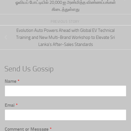
ஓவியப் போட்டியில் 20,000 ஐ அண்மித்த விண்ணப்பங்கள்
கிடைத்துள்ளது
PREVIOUS STORY
Evolution Auto Powers Ahead with Global EV Technical
Training and New Multi-Brand Workshop to Elevate Sri
Lanka’s After-Sales Standards
Send Us Gossip
Name
*
Emai
*
Comment or Message
*