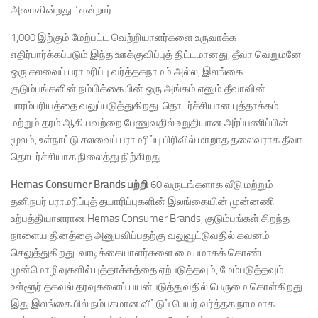
அமைகின்றது.” என்றார்.
1,000 இற்கும் மேற்பட்ட வெற்றியாளர்களை உருவாக்க
எதிர்பார்க்கப்படும் இந்த ஊக்குவிப்புத் திட்டமானது, தீவா வெறுமனே
ஒரு சலவைப் பராமரிப்பு வர்த்தகநாமம் அல்ல, இலங்கை
குடும்பங்களின் நம்பிக்கையின் ஒரு அங்கம் எனும் தீவாவின்
பாரம்பரியத்தை வலுப்படுத்துகிறது. தொடர்ச்சியான புத்தாக்கம்
மற்றும் தரம் ஆகியவற்றை பேணுவதில் உறுதியான அர்ப்பணிப்பின்
மூலம், உள்நாட்டு சலவைப் பராமரிப்பு பிரிவில் மாறாத தலைவராக தீவா
தொடர்ச்சியாக நிலைத்து நிற்கிறது.
Hemas Consumer Brands
பற்றி
60 வருடங்களாக வீடு மற்றும்
தனிநபர் பராமரிப்புத் தயாரிப்புகளின் இலங்கையின் முன்னணி
உற்பத்தியாளரான Hemas Consumer Brands, குடும்பங்கள் சிறந்த
நாளைய தினத்தை அனுபவிப்பதற்கு வலுவூட்டுவதில் கவனம்
செலுத்துகிறது. வாடிக்கையாளர்களை மையமாகக் கொண்ட
முன்மொழிவுகளில் புத்தாக்கத்தை ஏற்படுத்தவும், மேம்படுத்தவும்
உள்ளூர் தகவல் தரவுகளைப் பயன்படுத்துவதில் பெருமை கொள்கிறது.
இது இலங்கையில் நம்பகமான வீட்டுப் பெயர் வர்த்தக நாமமாக