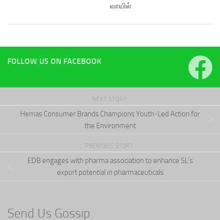
வாயில்
FOLLOW US ON FACEBOOK
NEXT STORY
Hemas Consumer Brands Champions Youth-Led Action for
the Environment
PREVIOUS STORY
EDB engages with pharma association to enhance SL’s
export potential in pharmaceuticals
Send Us Gossip