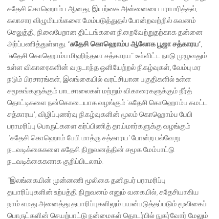
சுதேசி கொஹொம்ப ஆனது, இயற்கை அன்னையை பராமரித்தல்,
கலாசார விழுமியங்களை மேம்படுத்துதல் போன்றவற்றில் கவனம்
செலுத்தி, நிலைபேறான திட்டங்களை நிறைவேற்றுதற்காக தன்னை
அர்ப்பணித்துள்ளது.
‘
சுதேசி
கொஹொம்ப
ஆலோக
பூஜா
சத்காரய
’
,
‘சுதேசி கொஹொம்ப மிஹிந்தலா சத்காரய” உள்ளிட்ட நாடு முழுவதும்
உள்ள விகாரைகளின் வருடாந்த ஒளியேற்றல் நிகழ்வுகள், வேம்பு மர
நடும் பிரசாரங்கள், இலங்கையில் வரட்சியான பகுதிகளில் உள்ள
சமூகங்களுக்கும் பாடசாலைகள் மற்றும் விகாரைகளுக்கும் நீர்த்
தொட்டிகளை நன்கொடையாக வழங்கும் ‘சுதேசி கொஹொம்ப கமட்ட
சத்காரய’, விழிப்புணர்வு நிகழ்வுகளின் மூலம் கொஹொம்ப பேபி
பராமரிப்பு பொருட்களை கர்ப்பிணித் தாய்மார்களுக்கு வழங்கும்
‘சுதேசி கொஹொம் பேபி மாத்ரு சத்காரய’ போன்ற பல்வேறு
நடவடிக்கைகளை சுதேசி நிறுவனத்தின் சமூக மேம்பாட்டு
நடவடிக்கைகளாக குறிப்பிடலாம்.
“இலங்கையின் முன்னணி மூலிகை தனிநபர் பராமரிப்பு
தயாரிப்புகளின் உற்பத்தி நிறுவனம் எனும் வகையில், சுதேசியாகிய
நாம் எமது அனைத்து தயாரிப்புகளிலும் பயன்படுத்தப்படும் மூலிகைப்
பொருட்களின் செயற்பாட்டு நன்மைகள் தொடர்பில் நுகர்வோர் மேலும்