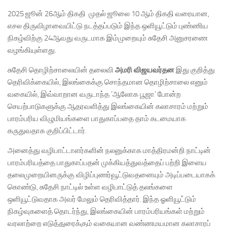
2025 ஜூன் 26ஆம் திகதி முதல் ஜூலை 10 ஆம் திகதி வரையான,
எசல திருவிழாவையிட்டு நடத்தப்படும் இந்த ஒளியூட்டும் புண்ணிய
நிகழ்விற்கு 24ஆவது வருடமாக இம்முறையும் சுதேசி அனுசரணை
வழங்கியுள்ளது.
சுதேசி தொழிற்சாலையின் தலைவி
அமரி விஜயவர்தன
இது குறித்து
தெரிவிக்கையில், இலங்கைக்கு சொந்தமான தொழிற்சாலை எனும்
வகையில், இவ்வாறான வருடாந்த ‘ஆலோக பூஜா’ போன்ற
செயற்பாடுகளுக்கு ஆதரவளித்து இலங்கையின் கலாசாரம் மற்றும்
பாரம்பரிய விழுமியங்களை பாதுகாப்பதை தாம் கடமையாக
கருதுவதாக குறிப்பிட்டார்.
அனைத்து வழிபாட்டாளர்களின் நலனுக்காக மாத்திரமன்றி நாட்டின்
பாரம்பரியத்தை பாதுகாப்பதன் முக்கியத்துவத்தைப் பற்றி இளைய
தலைமுறையினருக்கு விழிப்புணர்வூட்டுவதனையும் அடிப்படையாகக்
கொண்டு, சுதேசி நாட்டில் உள்ள வழிபாட்டுத் தலங்களை
ஒளியூட்டுவதாக அவர் மேலும் தெரிவித்தார். இந்த ஓளியூட்டும்
நிகழ்வுகளைத் தொடர்ந்து, இலங்கையின் பாரம்பரியங்கள் மற்றும்
வரலாற்றை எடுத்துரைக்கும் வகையான வண்ணமயமான கலாசாரப்