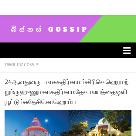
Skip to content
TAMIL BIZ GOSSIP
24ஆவதுவருடமாககதிர்காமம்கிரிவெஹெரமற்
றும்ருஹுணுமகாகதிர்காமதேவாலயத்தைஒளி
யூட்டும்சுதேசிகொஹொம்ப