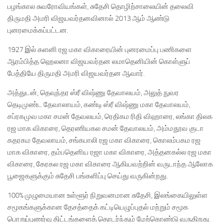
பழங்கால சுவரோவியங்கள், சுதேசி தொழிற்சாலையின் தலைவி
திருமதி அமரி விஜயவர்தனவினால் 2013 ஆம் ஆண்டு
புனரமைக்கப்பட்டன.
1927 இல் களனி ரஜ மகா விகாரையின் புனரமைப்பு பணிகளை
ஆரம்பித்த ஹெலனா விஜயவர்தன லமாதெனியின் கொள்ளுப்
பேத்தியே திருமதி அமரி விஜயவர்தன ஆவார்.
அத்துடன், தெவுந்தர ஸ்ரீ விஷ்ணு தேவாலயம், அலுத் நுவர
தெடிமுண்ட தேவாலாயம், கண்டி ஸ்ரீ விஷ்ணு மகா தேவாலயம்,
சப்ரகமுவ மகா சமன் தேவலயம், ரெதிகம ரிதி விஹாரை, லங்கா திலக
ரஜ மாக விகாரை, தெரணியகல சமன் தேவாலயம், அம்மதூவ குடா
கதரகம தேவலாயம், சங்கபாலி ரஜ மகா விகாரை, கொலம்பகம ரஜ
மாக விகாரை, தம்பதெனிய ரஜா மகா விகாரை, அத்தனகல்ல ரஜ மகா
விகாரை, கேரகல ரஜ மகா விகாரை ஆகியவற்றின் வருடாந்த ஆலோக
பூஜைகளுக்கும் சுதேசி பங்களிப்பு செய்து வருகின்றது.
100% முழுமையான உள்ளூர் நிறுவனமான சுதேசி, இலங்கையிலுள்ள
சமூகங்களுக்கான தேசத்தைக் கட்டியெழுப்புதல் மற்றும் சமூக
பொறுப்புணர்வு திட்டங்களைத் தொடர்ந்தும் மேற்கொண்டு வருகிறது.