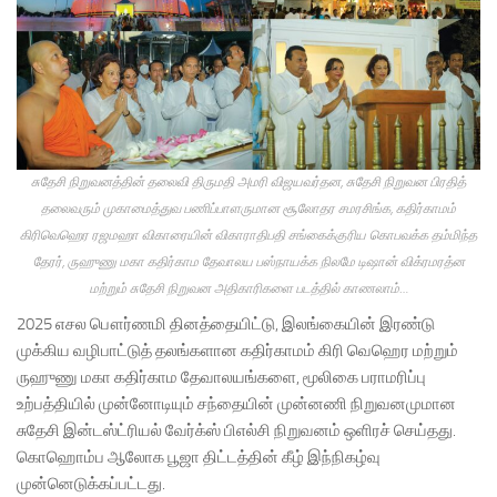
சுதேசி நிறுவனத்தின் தலைவி திருமதி அமரி விஜயவர்தன, சுதேசி நிறுவன பிரதித்
தலைவரும் முகாமைத்துவ பணிப்பாளருமான சூலோதர சமரசிங்க, கதிர்காமம்
கிரிவெஹெர ரஜமஹா விகாரையின் விகாராதிபதி சங்கைக்குரிய கொபவக்க தம்மிந்த
தேரர், ருஹுணு மகா கதிர்காம தேவாலய பஸ்நாயக்க நிலமே டிஷான் விக்ரமரத்ன
மற்றும் சுதேசி நிறுவன அதிகாரிகளை படத்தில் காணலாம்…
2025 எசல பௌர்ணமி தினத்தையிட்டு, இலங்கையின் இரண்டு
முக்கிய வழிபாட்டுத் தலங்களான கதிர்காமம் கிரி வெஹெர மற்றும்
ருஹுணு மகா கதிர்காம தேவாலயங்களை, மூலிகை பராமரிப்பு
உற்பத்தியில் முன்னோடியும் சந்தையின் முன்னணி நிறுவனமுமான
சுதேசி இன்டஸ்ட்ரியல் வேர்க்ஸ் பிஎல்சி நிறுவனம் ஒளிரச் செய்தது.
கொஹொம்ப ஆலோக பூஜா திட்டத்தின் கீழ் இந்நிகழ்வு
முன்னெடுக்கப்பட்டது.