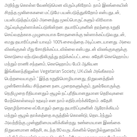
அறிந்து கொள்ள வேண்டுமென விரும்புகிறோம். நாம் இலங்கையின்
சிறந்த மூலிகைகளை மட்டுமே பயன்படுத்துகிறோம் என்பதுடன்,
பயன்படுத்தப்படும் அனைத்து மூலப்பொருட்களும் விரிவாக
ஆய்வுக்குள்ளாக்கப்படுகின்றன. தயாரிப்புகளின் தரத்தை உறுதி
செய்வதற்காக முழுமையாக சோதனைக்கு உள்ளாக்கப்படுவதுடன்,
எமது தயாரிப்புகள் யாவும் 100% சைவத்தை அடிப்படையானது. அவை
விலங்குகள் மீது சோதிக்கப்படவில்லை என்பதுடன் விலங்குகளுக்கு
கொடுமை ஏற்படுவதிலிருந்து தடுக்கப்பட்டவை. சுதேசி கொஹொம்ப
மற்றும் ராணி சந்தனம், கொஹொம்ப பேபி ஆகியன
இங்கிலாந்திலுள்ள Vegetarian Society, UK யின் அங்கீகாரம்
பெற்றவையாகும்.” இந்த உறுதிமொழியானது, நிறுவனத்தின்
முன்னோக்கிய சிந்தனை நடைமுறைகளுக்கும், நுகர்வோருக்கு
நெறிமுறை ரீதியானதும் சூழல் நட்புரீதியானதுமான தெரிவுகளை
மேற்கொள்ளவும் உதவும் என நாம் எதிர்பார்க்கிறோம். சுதேசி
தொழிற்சாலை எப்போதும் தனது தயாரிப்புகளின் ஆரோக்கியம்
மற்றும் சூழல் தாக்கத்தை கருத்தில் கொண்டு, தொடர்ந்தும்
அவற்றிற்கு முன்னுரிமையளிக்கின்றது. உண்மையான இலங்கை
நிறுவனமான சுதேசி, கடந்த 80 வருடங்களில் தொழில்துறையில்