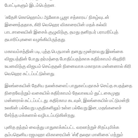
போட்டிகளும் இடம்பெற்றன.
‘சுதேசி கொஹொம்ப ஆலோக பூஜா சத்காரய’ நிகழ்வுடன்
இணைந்ததாக, கிரி வெஹெர விகாரையின் மதக் கல்வி
பாடசாலையின் இசைக் குழுவிற்கு, தமது தனிநபர் பராமரிப்புத்
தயாரிப்புகளை வழங்கியிருந்தது.
மகாவம்சத்தின் படி, புத்த பெருமான் தனது மூன்றாவது இலங்கை
விஜயத்தின் போது தர்மத்தை போதிப்பதற்காக கதிர்காமம் கிஹிரி
உயனவிற்கு விஜயம் செய்ததன் நினைவாக மகாநாக மன்னனால் கிரி
வெஹெர கட்டப்பட்டுள்ளது.
இலங்கையின் தேசிய நலன்களைப் பாதுகாப்பதாகச் செய்த சபதத்தை
நிறைவேற்றும் வகையில் கதிர்காமம் தேவாலயம் துட்டகைமுனு
மன்னரால் கட்டப்பட்டது. கதிர்காம கடவுள், இலங்கையில் மட்டுமன்றி
உலகின் பல்வேறு பகுதிகளிலும் உள்ள பல்வேறு இன, மதங்களைச்
சேர்ந்த மக்களால் வழிபடப்படுகின்றது.
புனித தந்தம் வைத்து பாதுகாக்கப்பட்ட வரலாற்றுச் சிறப்புமிக்க
தம்பதெனிய ரஜமஹா விகாரையின் ‘ஸ்ரீ தலதா மாளிகை’ மற்றும்