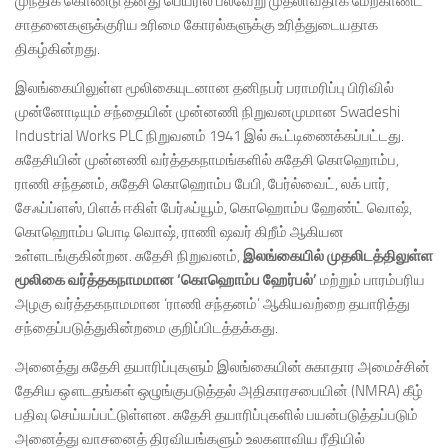
முந்திக் கொண்டு தனது பெயரில் பல்வேறு முதலாவதாக மேற்காண்ட
சாதனைகளுக்குரிய உரிமை கோரல்களுக்கு உரித்துடையதாக
திகழ்கின்றது.
இலங்கையிலுள்ள மூலிகையுடனான தனிநபர் பராமரிப்பு பிரிவில்
முன்னோடியும் சந்தையின் முன்னணி நிறுவனமுமான Swadeshi
Industrial Works PLC நிறுவனம் 1941 இல் கூட்டிணைக்கப்பட்டது.
சுதேசியின் முன்னணி வர்த்தகநாமங்களில் சுதேசி கொஹொம்ப,
ராணி சந்தனம், சுதேசி கொஹொம்ப பேபி, பேர்ல்வைட், லக் பார்,
சேஃப்ப்ளஸ், பிளக் ஈகிள் பேர்ஃப்யூம், கொஹொம்ப ஹேண்ட் வொஷ்,
கொஹொம்ப பொடி வொஷ், ராணி ஷவர் கிறீம் ஆகியன
உள்ளடங்குகின்றன. சுதேசி நிறுவனம்,
இலங்கையில்
முதலிடத்திலுள்ள
மூலிகை
வர்த்தகநாமமான
‘
கொஹொம்ப ஹேர்பல்
’
மற்றும் பாரம்பரிய
அழகு வர்த்தகநாமமான ‘ராணி சந்தனம்’ ஆகியவற்றை தயாரித்து
சந்தைப்படுத்துகின்றமை குறிப்பிடத்தக்கது.
அனைத்து சுதேசி தயாரிப்புகளும் இலங்கையின் சுகாதார அமைச்சின்
தேசிய ஔடதங்கள் ஒழுங்குபடுத்தல் அதிகாரசபையின் (NMRA) கீழ்
பதிவு செய்யப்பட்டுள்ளன. சுதேசி தயாரிப்புகளில் பயன்படுத்தப்படும்
அனைத்து வாசனைத் திரவியங்களும் உலகளாவிய ரீதியில்