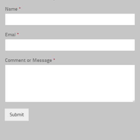
Name
*
Emai
*
Comment or Message
*
Submit