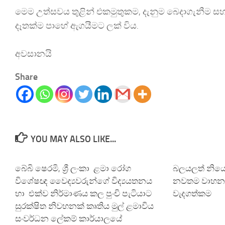
මෙම උත්සවය තුළින් එකමුතුකම, දැනුම බෙදාගැනීම ස
දෑතක්ම පාහේ ඇගයීමට ලක් විය.
අවසානයි
Share
YOU MAY ALSO LIKE...
බේබි ෂෙරමි, ශ්‍රී ලංකා ළමා රෝග
බලයලත් නිය
විශේෂඥ වෛද්‍යවරුන්ගේ විද්‍යයතනය
නවතම වාහනයක
හා එක්ව නිර්මාණය කල පුංචි පැටියාට
වැදගත්කම
සුරක්ෂිත නිවහනක් කෘතිය මුල් ළමාවිය
සංවර්ධන ලේකම් කාර්යාලයේ