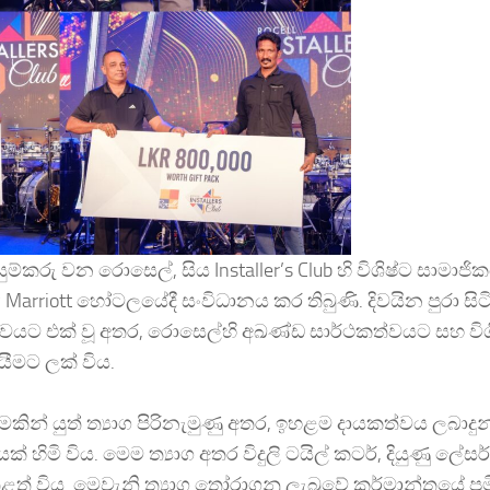
ම්කරු වන රොසෙල්, සිය Installer’s Club හි විශිෂ්ට සාමාජික
arriott හෝටලයේදී සංවිධානය කර තිබුණි. දිවයින පුරා සිට
ත්සවයට එක් වූ අතර, රොසෙල්හි අඛණ්ඩ සාර්ථකත්වයට සහ විශ
ීමට ලක් විය.
ින් යුත් ත්‍යාග පිරිනැමුණු අතර, ඉහළම දායකත්වය ලබාදුන
ක් හිමි විය. මෙම ත්‍යාග අතර විදුලි ටයිල් කටර්, දියුණු ල
ත් විය. මෙවැනි ත්‍යාග තෝරාගනු ලැබුවේ කර්මාන්තයේ ප්‍රම