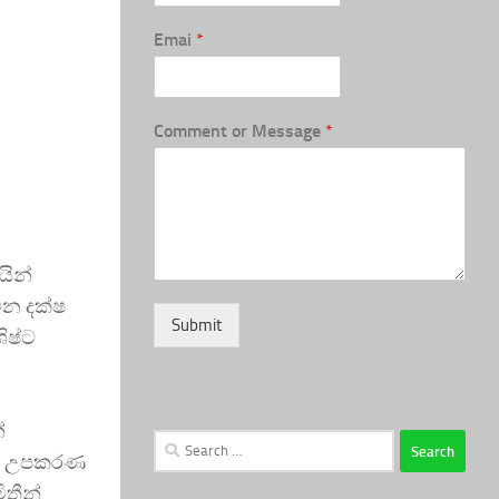
Emai
*
Comment or Message
*
යින්
ින දක්ෂ
Submit
ිෂ්ට
්
Search
ේසර් උපකරණ
for:
ිතීන්