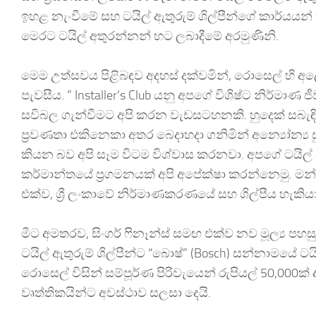
ඉහළ නැංවීමේ සහ ටයිල් ඇතුරුම් ශිල්පීන්ගේ කාර්යයන
මෙරට ටයිල් අතුරන්නන් හට ලබාදීමේ අරමුණිනි.
මෙම උත්සවය පිළිබඳව අදහස් දක්වමින්, රොසෙල් හි 
පැවසීය. ” Installer’s Club යනු අපගේ විශිෂ්ට නිර්මාණ
සවිබල ගැන්වීමට අපි කරන වැඩසටහනකි. හුදෙක් සබැඳ
ප්‍රවණතා එකිනෙකා අතර බෙදාහදා ගනිමින් අන්‍යෝන්
කියන බව අපි සෑම විටම විශ්වාස කරනවා. අපගේ ටයිල්
කර්මාන්තයේ ප්‍රගමනයක් අපි අපේක්ෂා කරන්නෙමු. මන්
එක්ව, ශ්‍රී ලංකාවේ නිර්මාණකරණයේ සහ ශිල්පීය හැකි
මීට අමතරව, සිංගර් ෆිනෑන්ස් සමඟ එක්ව නව මූල්‍ය 
ටයිල් ඇතුරුම් ශිල්පීන්ට “බොෂ්” (Bosch) සන්නාමයේ
රොසෙල් විසින් සම්පූර්ණ පිරිවැයෙන් රුපියල් 50,0
වෘත්තිකයින්ට අවස්ථාව සලසා දෙයි.