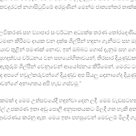
් තවදුරටත් නගාසිටුවීමේ අරමුණින් මෙන්ම ජාත්‍යන්තර තා
අලෙවිකරණ සහ ව්‍යාපාර සංවර්ධන අධ්‍යක්ෂ තරණ තෝරදෙණ
 ජීවමාන කිරීමට දායක වන දක්ෂ ශිල්පීන් හඳුනා ගැනීමට සහ ඔ
ියාව තුළින් පමණක් නොව, ඉන් ඔබ්බට ගොස් දැනුම සහ ග
‍ය සුහදත්වය වර්ධනය වන සහයෝගිතාවයන්, තිරසාර දියුණු
 ඇතුරුම් ශිල්පීන් වෙනුවෙන් ආයෝජනය කිරීමෙන්, මෙරට ටය
ද අපගේ හවුල්කරුවන්ගේ දියුණුව අප සියලු දෙනාගේද දියුණ
යාවන්ගේ අනාගතය අපි හැඩ ගස්වමු.”
පහසුකමක් ද මෙම උත්සවයේදී හඳුන්වා දෙන ලදී. මෙම වැඩසට
 ටයිල් උපකරණ ඉතා අඩු පොලී අනුපාතයකට මිලදී ගත හැකි අත
00ක් ආවරණය කරනු ඇත. මෙය ඉතා පහසුවෙන් මෙවලම් මිලදී ග