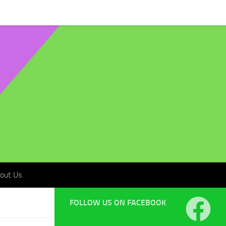
t Us
out Us
FOLLOW US ON FACEBOOK