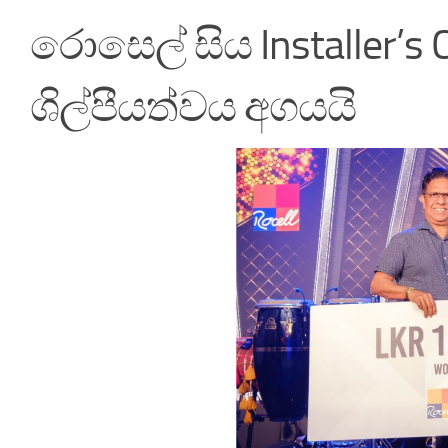
රොසෙල් සිය Installer’s 
ශිල්පීයත්වය අගයයි