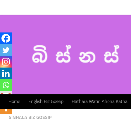
Home
English Biz Gossip
Hathara Watin Ahena Katha
Skip to content
Home
English Biz Gossip
Hathara Watin Ahena Katha
SINHALA BIZ GOSSIP