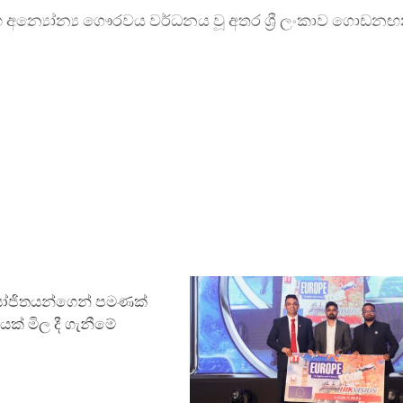
හ අන්‍යෝන්‍ය ගෞරවය වර්ධනය වූ අතර ශ්‍රී ලංකාව ගොඩන
ෝජිතයන්ගෙන් පමණක්
් මිල දී ගැනීමේ