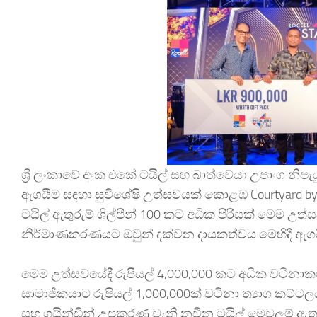
ශ්‍රී ලංකාවේ අංක එකේ ටයිල් සහ බාත්වෙයා උපාංග නිපැයු
ඇගයීම සඳහා සුවිශේෂි උත්සවයක් කොළඹ Courtyard by M
ටයිල් ඇතුරුම් ශිල්පීන් 100 කට අධික පිරිසක් මෙම උ
නිර්මාණකරණයට ඔවුන් දක්වන දායකත්වය මෙහිදී ඇගය
මෙම උත්සවයේදී රුපියල් 4,000,000 කට අධික වටිනාකමක
සාමාජිකයාට රුපියල් 1,000,000ක් වටිනා ත්‍යාග කට්ටලය
සහ ග්‍රයින්ඩින් උපකරණ වැනි නවීන ටයිල් මෙවලම් ඇතුළ