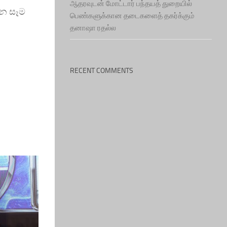
ஆதரவுடன் மோட்டார் பந்தயத் துறையில்
ඟන සෑම
பெண்களுக்கான தடைகளைத் தகர்க்கும்
தனாஷா ரதல்ல
RECENT COMMENTS