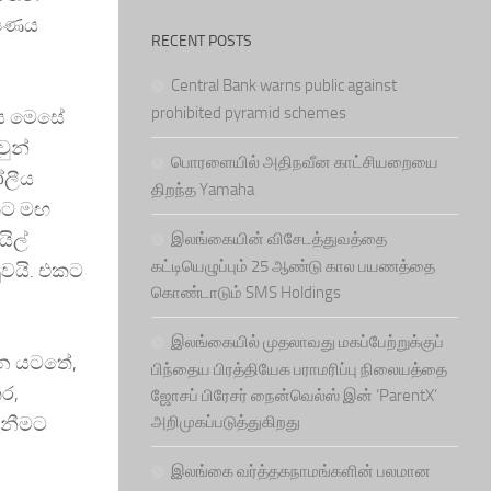
ක්ෂණය
RECENT POSTS
Central Bank warns public against
prohibited pyramid schemes
ිය මෙසේ
වුන්
பொரளையில் அதிநவீன காட்சியறையை
ෝලීය
திறந்த Yamaha
වකට මඟ
ිල්
இலங்கையின் விசேடத்துவத்தை
கட்டியெழுப்பும் 25 ஆண்டு கால பயணத்தை
ුවයි. එකට
கொண்டாடும் SMS Holdings
இலங்கையில் முதலாவது மகப்பேற்றுக்குப்
හන යටතේ,
பிந்தைய பிரத்தியேக பராமரிப்பு நிலையத்தை
ර,
ஜோசப் பிரேசர் நைன்வெல்ஸ் இன் ‘ParentX’
ැනීමට
அறிமுகப்படுத்துகிறது
இலங்கை வர்த்தகநாமங்களின் பலமான