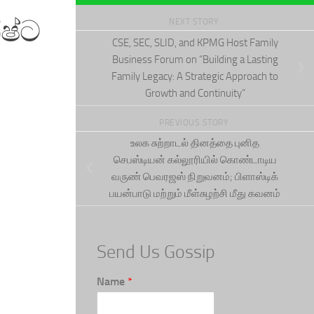
ිෂ්ට
NEXT STORY
CSE, SEC, SLID, and KPMG Host Family
Business Forum on “Building a Lasting
Family Legacy: A Strategic Approach to
Growth and Continuity”
PREVIOUS STORY
உலக சுற்றாடல் தினத்தை புனித
செபஸ்டியன் கல்லூரியில் கொண்டாடிய
வருண் பெவரஜஸ் நிறுவனம்; பிளாஸ்டிக்
பயன்பாடு மற்றும் மீள்சுழற்சி மீது கவனம்
Send Us Gossip
Name
*