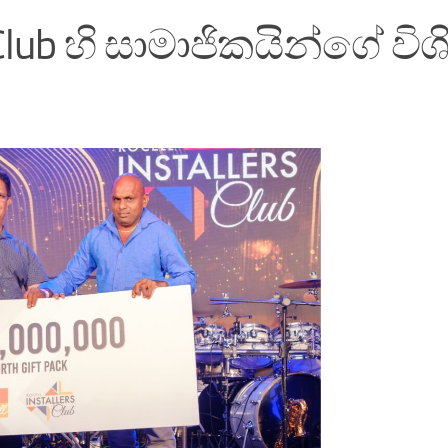
Club හි සාමාජිකයින්ගේ විශ