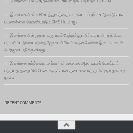
பொரளையில் அதிநவீன காட்சியறையை திறந்த Yamaha
இலங்கையின் விசேடத்துவத்தை கட்டியெழுப்பும் 25 ஆண்டு கால
பயணத்தை கொண்டாடும் SMS Holdings
இலங்கையில் முதலாவது மகப்பேற்றுக்குப் பிந்தைய பிரத்தியேக
பராமரிப்பு நிலையத்தை ஜோசப் பிரேசர் நைன்வெல்ஸ் இன் ‘ParentX’
அறிமுகப்படுத்துகிறது
இலங்கை வர்த்தகநாமங்களின் பலமான ஆதரவுடன் மோட்டார்
பந்தயத் துறையில் பெண்களுக்கான தடைகளைத் தகர்க்கும் தனாஷா
ரதல்ல
RECENT COMMENTS