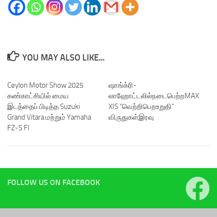
YOU MAY ALSO LIKE...
Ceylon Motor Show 2025
ஷாங்க்ரி-
கண்காட்சியில் மைய
லாஹோட்டலில்நடைபெற்றMAX
இடத்தைப் பிடித்த Suzuki
XIS “வெற்றிபெறஉறுதி”
Grand Vitara மற்றும் Yamaha
விருதுகள்இரவு
FZ-S FI
FOLLOW US ON FACEBOOK