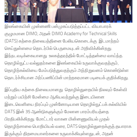
இலங்கையின் முன்னணி பன்முகப்படுத்தப்பட்ட வியாபாரக்
குழுமமான DIMO, அதன் DIMO Academy for Technical Skills
(DATS) கற்கை நிலையத்தினை பேலியகொடைக்கு இடமாற்றம்
செய்துள்ளமை தொடர்பில் பெருமையுடன் அறிவிக்கின்றது.
இந்நடவடிக்கையானது உலகத்தரத்தில் போட்டித்தன்மை வாய்ந்த
தொழில்நுட்ப வல்லுநர்களை இலங்கையில் உருவாக்குவதற்கும்,
தொழிற்கல்வியை மேம்படுத்துவதற்கும் அந்நிறுவனம் கொண்டுள்ள
தொடர்ச்சியான அர்ப்பணிப்பின் மாற்றகரமான படியைக் குறிக்கிறது.
இப்புதிய கற்கை நிலையமானது தொழில்துறையில் நிலவும் கேள்வி
மற்றும் பயிற்சி மேன்மை ஆகியவற்றுக்கு இடையிலான
இடைவெளியை நிரப்பும் முன்னோடியான தொழில்நுட்பக் கல்வியில்
DATS இன் 35 ஆண்டுகளுக்கும் மேலான பாரம்பரியத்தை
பிரதிபலிக்கிறது. மோட்டார் வாகன மின்னணுவியல் முதல்
தொழிற்சாலை பொறியியல் வரை, DATS தொழில்துறைக்குத் தயாராக
இருக்கும் திறமையாளர்களை உருவாக்கியுள்ளதுடன், அதன்