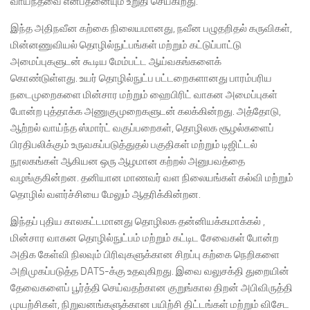
வாய்ந்தவை என்பதனையும் உறுதி செய்கிறது.
இந்த அதிநவீன கற்கை நிலையமானது, நவீன பழுதறிதல் கருவிகள்,
மின்னணுவியல் தொழில்நுட்பங்கள் மற்றும் கட்டுப்பாட்டு
அமைப்புகளுடன் கூடிய மேம்பட்ட ஆய்வகங்களைக்
கொண்டுள்ளது. உயர் தொழில்நுட்ப பட்டறைகளானது பாரம்பரிய
நடைமுறைகளை மின்சார மற்றும் ஹைபிரிட் வாகன அமைப்புகள்
போன்ற புத்தாக்க அணுகுமுறைகளுடன் கலக்கின்றது. அத்தோடு,
ஆற்றல் வாய்ந்த ஸ்மார்ட் வகுப்பறைகள், தொழிலக சூழல்களைப்
பிரதிபலிக்கும் உருவகப்படுத்துதல் பகுதிகள் மற்றும் டிஜிட்டல்
நூலகங்கள் ஆகியன ஒரு ஆழமான கற்றல் அனுபவத்தை
வழங்குகின்றன. தனியான மாணவர் வள நிலையங்கள் கல்வி மற்றும்
தொழில் வளர்ச்சியை மேலும் ஆதரிக்கின்றன.
இந்தப் புதிய காலகட்டமானது தொழிலக தன்னியக்கமாக்கல் ,
மின்சார வாகன தொழில்நுட்பம் மற்றும் கட்டிட சேவைகள் போன்ற
அதிக கேள்வி நிலவும் பிரிவுகளுக்கான சிறப்பு கற்கை நெறிகளை
அறிமுகப்படுத்த DATS-க்கு உதவுகிறது. இவை வலுசக்தி துறையின்
தேவைகளைப் பூர்த்தி செய்வதற்கான குறுங்கால திறன் அபிவிருத்தி
முயற்சிகள், நிறுவனங்களுக்கான பயிற்சி திட்டங்கள் மற்றும் விசேட