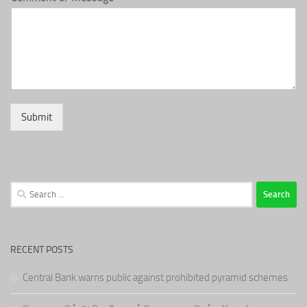
Submit
Search
for:
RECENT POSTS
Central Bank warns public against prohibited pyramid schemes