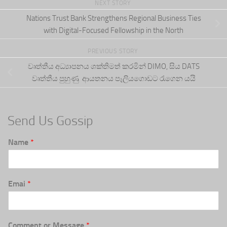
NEXT STORY
Nations Trust Bank Strengthens Regional Business Ties
with Digital-Focused Fellowship in the North
PREVIOUS STORY
වෘත්තීය අධ්‍යාපනය ශක්තිමත් කරමින් DIMO, සිය DATS
වෘත්තීය පුහුණු ආයතනය පෑලියගොඩට රැගෙන යයි
Send Us Gossip
Name
*
Emai
*
Comment or Message
*