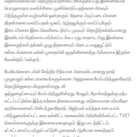
தெரிவிக்கையில்“தொழிற்பயிற்சியை ஊக்குவிப்பது இலங்கையில்
பொருளாதார வளர்ச்சியை முன்னெடுப்பதற்கான மிகவும்
அர்த்தமுள்ள வழிகளில் ஒன்றாகும். தேவை அடிப்படையிலான
திறன்களை வளர்ப்பதன் மூலம், ஆற்றலுக்கும் வாய்ப்புக்கும்
இடையிலான இடைவெளியை நிரப்ப முடியும். தொழிற்கல்வியானது
இரண்டாம் தெரிவாக பார்க்கப்படக்கூடாது மாறாக, அது இலங்கை
இளைஞர்கள் தங்கள் முழு திறனையும் அடைய வலுவூட்டும்
உள்ளடங்கலான கல்வி முறையின் ஒருங்கிணைந்த அங்கமாக இருக்க
வேண்டும்.”என்றார்.
பேலியகொடையின் கேந்திர ரீதியான அமைவிடமானது நாடு
முழுவதும் உள்ள மாணவர்களுக்கான அணுகலை மேம்படுத்துவதோடு,
தொழில்துறை பங்குதாரர்களுடன்
ஒத்துழைப்பையும் மேம்படுத்துகின்றது. மேலும், நோக்கத்துக்கு ஏற்ப
கட்டப்பட்டுள்ள இந்த கற்கை நிலையமானது, கடுமையான சர்வதேச
தரநிலைகளைப் பின்பற்றுவதோடு, ஜெர்மன் வர்த்தக சபையால்
பரிந்துரைக்கப்பட்டவை உள்ளிட்ட உலகளவில் அங்கீகரிக்கப்பட்ட TVET
கொள்கைகளுக்கு இணைவானதாகும். இது பாடத்திட்டம்,
உட்கட்டமைப்பு மற்றும் பயிற்சி முறைகள் ஆகியன உலகத்தரம்