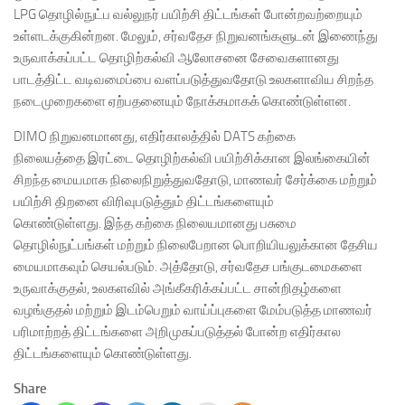
LPG தொழில்நுட்ப வல்லுநர் பயிற்சி திட்டங்கள் போன்றவற்றையும்
உள்ளடக்குகின்றன. மேலும், சர்வதேச நிறுவனங்களுடன் இணைந்து
உருவாக்கப்பட்ட தொழிற்கல்வி ஆலோசனை சேவைகளானது
பாடத்திட்ட வடிவமைப்பை வளப்படுத்துவதோடு உலகளாவிய சிறந்த
நடைமுறைகளை ஏற்பதனையும் நோக்கமாகக் கொண்டுள்ளன.
DIMO நிறுவனமானது, எதிர்காலத்தில் DATS கற்கை
நிலையத்தை இரட்டை தொழிற்கல்வி பயிற்சிக்கான இலங்கையின்
சிறந்த மையமாக நிலைநிறுத்துவதோடு, மாணவர் சேர்க்கை மற்றும்
பயிற்சி திறனை விரிவுபடுத்தும் திட்டங்களையும்
கொண்டுள்ளது. இந்த கற்கை நிலையமானது பசுமை
தொழில்நுட்பங்கள் மற்றும் நிலைபேறான பொறியியலுக்கான தேசிய
மையமாகவும் செயல்படும். அத்தோடு, சர்வதேச பங்குடமைகளை
உருவாக்குதல், உலகளவில் அங்கீகரிக்கப்பட்ட சான்றிதழ்களை
வழங்குதல் மற்றும் இடம்பெறும் வாய்ப்புகளை மேம்படுத்த மாணவர்
பரிமாற்றத் திட்டங்களை அறிமுகப்படுத்தல் போன்ற எதிர்கால
திட்டங்களையும் கொண்டுள்ளது.
Share