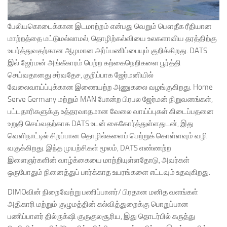
பேலியகொடைக்கான இடமாற்றம் என்பது வெறும் பௌதீக ரீதியான
மாற்றத்தை மட்டுமல்லாமல், தொழிற்கல்வியை உலகளாவிய தரத்திற்கு
உயர்த்துவதற்கான ஆழமான அர்ப்பணிப்பையும் குறிக்கிறது. DATS
இல் ஜேர்மன் அங்கீகாரம் பெற்ற கற்கைநெறிகளை பூர்த்தி
செய்வதானது சர்வதேச, குறிப்பாக ஜேர்மனியில்
வேலைவாய்ப்புக்கான இணையற்ற அணுகலை வழங்குகிறது. Home
Serve Germany மற்றும் MAN போன்ற பிரபல ஜேர்மன் நிறுவனங்கள்,
பட்டதாரிகளுக்கு உத்தரவாதமான வேலை வாய்ப்புகள் கிடைப்பதனை
உறுதி செய்வதற்காக DATS உடன் கைகோர்த்துள்ளதுடன், இது
வெளிநாட்டில் சிறப்பான தொழில்களைப் பெற்றுக் கொள்ளவும் வழி
வகுக்கிறது. இந்த முயற்சிகள் மூலம், DATS எண்ணற்ற
இளைஞர்களின் வாழ்க்கையை மாற்றியுள்ளதோடு, அவர்கள்
ஒருபோதும் நினைத்துப் பார்க்காத உயரங்களை எட்டவும் உதவுகிறது.
DIMOவின் நிறைவேற்று பணிப்பாளர்/ பிரதான மனித வளங்கள்
அதிகாரி மற்றும் குழுமத்தின் கல்வித்துறைக்கு பொறுப்பான
பணிப்பாளர் தில்ருக்‌ஷி குருகுலசூரிய, இது தொடர்பில் கருத்து