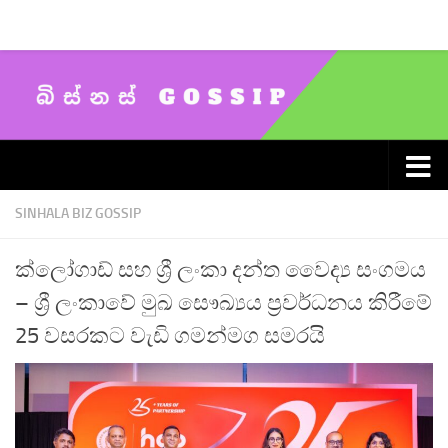
Skip to content
SINHALA BIZ GOSSIP
ක්ලෝගාඩ් සහ ශ්‍රී ලංකා දන්ත වෛද්‍ය සංගමය
– ශ්‍රී ලංකාවේ මුඛ සෞඛ්‍යය ප්‍රවර්ධනය කිරීමේ
25 වසරකට වැඩි ගමන්මග සමරයි