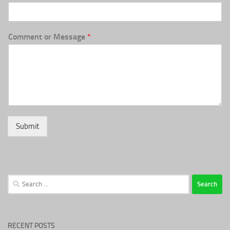
Comment or Message
*
Submit
Search
for:
RECENT POSTS