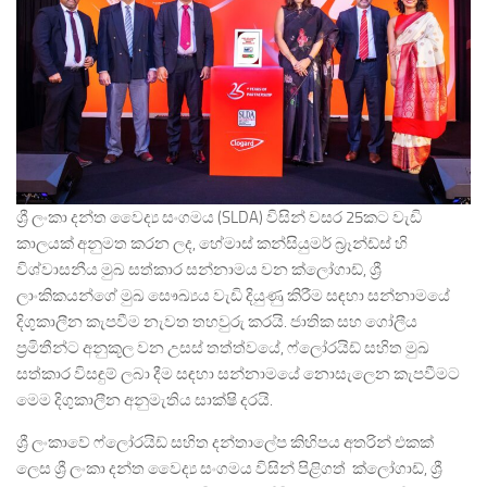
ශ්‍රී ලංකා දන්ත වෛද්‍ය සංගමය (SLDA) විසින් වසර 25කට වැඩි
කාලයක් අනුමත කරන ලද, හේමාස් කන්සියුමර් බ්‍රෑන්ඩ්ස් හි
විශ්වාසනීය මුඛ සත්කාර සන්නාමය වන ක්ලෝගාඩ්, ශ්‍රී
ලාංකිකයන්ගේ මුඛ සෞඛ්‍යය වැඩි දියුණු කිරීම සඳහා සන්නාමයේ
දිගුකාලීන කැපවීම නැවත තහවුරු කරයි. ජාතික සහ ගෝලීය
ප්‍රමිතීන්ට අනුකූල වන උසස් තත්ත්වයේ, ෆ්ලෝරයිඩ් සහිත මුඛ
සත්කාර විසඳුම් ලබා දීම සඳහා සන්නාමයේ නොසැලෙන කැපවීමට
මෙම දිගුකාලීන අනුමැතිය සාක්ෂි දරයි.
ශ්‍රී ලංකාවේ ෆ්ලෝරයිඩ් සහිත දන්තාලේප කිහිපය අතරින් එකක්
ලෙස ශ්‍රී ලංකා දන්ත වෛද්‍ය සංගමය විසින් පිළිගත් ක්ලෝගාඩ්, ශ්‍රී