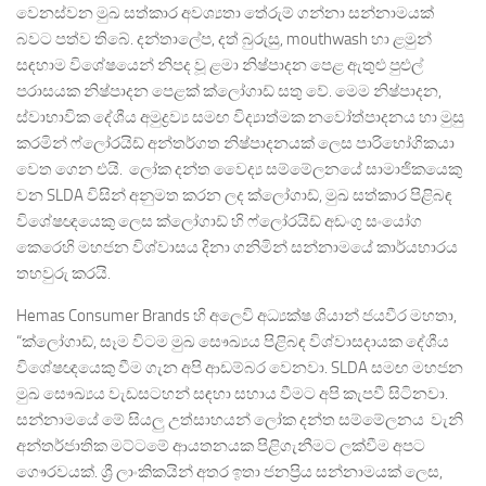
වෙනස්වන මුඛ සත්කාර අවශ්‍යතා තේරුම් ගන්නා සන්නාමයක්
බවට පත්ව තිබේ. දන්තාලේප, දත් බුරුසු, mouthwash හා ළමුන්
සඳහාම විශේෂයෙන් නිපද වූ ළමා නිෂ්පාදන පෙළ ඇතුළු පුළුල්
පරාසයක නිෂ්පාදන පෙළක් ක්ලෝගාඩ් සතු වේ. මෙම නිෂ්පාදන,
ස්වාභාවික දේශීය අමුද්‍රව්‍ය සමඟ විද්‍යාත්මක නවෝත්පාදනය හා මුසු
කරමින් ෆ්ලෝරයිඩ් අන්තර්ගත නිෂ්පාදනයක් ලෙස පාරිභෝගිකයා
වෙත ගෙන එයි. ලෝක දන්ත වෛද්‍ය සම්මේලනයේ සාමාජිකයෙකු
වන SLDA විසින් අනුමත කරන ලද ක්ලෝගාඩ්, මුඛ සත්කාර පිළිබඳ
විශේෂඥයෙකු ලෙස ක්ලෝගාඩ් හි ෆ්ලෝරයිඩ් අඩංගු සංයෝග
කෙරෙහි මහජන විශ්වාසය දිනා ගනිමින් සන්නාමයේ කාර්යභාරය
තහවුරු කරයි.
Hemas Consumer Brands හි අලෙවි අධ්‍යක්ෂ ශියාන් ජයවීර මහතා,
“ක්ලෝගාඩ්, සෑම විටම මුඛ සෞඛ්‍යය පිළිබඳ විශ්වාසදායක දේශීය
විශේෂඥයෙකු වීම ගැන අපි ආඩම්බර වෙනවා. SLDA සමඟ මහජන
මුඛ සෞඛ්‍යය වැඩසටහන් සඳහා සහාය වීමට අපි කැපවී සිටිනවා.
සන්නාමයේ මේ සියලු උත්සාහයන් ලෝක දන්ත සම්මේලනය වැනි
අන්තර්ජාතික මට්ටමේ ආයතනයක පිළිගැනීමට ලක්වීම අපට
ගෞරවයක්. ශ්‍රී ලාංකිකයින් අතර ඉතා ජනප්‍රිය සන්නාමයක් ලෙස,