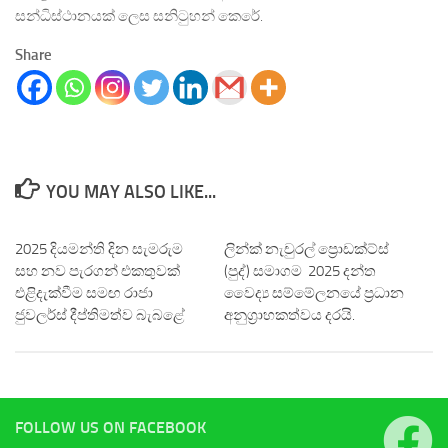
සන්ධිස්ථානයක් ලෙස සනිටුහන් කෙරේ.
Share
YOU MAY ALSO LIKE...
2025 දියමන්ති දින සැමරුම
ලින්ක් නැචුරල් ප්‍රොඩක්ට්ස්
සහ නව පැරගන් එකතුවක්
(පුද්) සමාගම 2025 දන්ත
එළිදැක්වීම සමඟ රාජා
වෛද්‍ය සම්මේලනයේ ප්‍රධාන
ජුවලර්ස් දීප්තිමත්ව බැබළේ
අනුග්‍රාහකත්වය දරයි.
FOLLOW US ON FACEBOOK