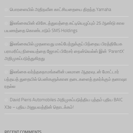
பொரளையில் அதிநவீன காட்சியறையை திறந்த Yamaha
இலங்கையின் விசேடத்துவத்தை கட்டியெழுப்பும் 25 ஆண்டு கால
பயணத்தை கொண்டாடும் SMS Holdings
இலங்கையில் முதலாவது மகப்பேற்றுக்குப் பிந்தைய பிரத்தியேக
பராமரிப்பு நிலையத்தை ஜோசப் பிரேசர் நைன்வெல்ஸ் இன் ‘ParentX’
அறிமுகப்படுத்துகிறது
இலங்கை வர்த்தகநாமங்களின் பலமான ஆதரவுடன் மோட்டார்
பந்தயத் துறையில் பெண்களுக்கான தடைகளைத் தகர்க்கும் தனாஷா
ரதல்ல
David Pieris Automobiles அறிமுகப்படுத்திய புத்தம் புதிய BAIC
X3e – புதிய அனுபவத்தின் தொடக்கம்!
RECENT COMMENTS