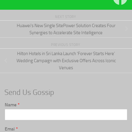
NEXT STORY
Huawei’s New Single SitePower Solution Creates Four
Synergies to Accelerate Site Intelligence
PREVIOUS STORY
Hilton Hotels in Sri Lanka Launch ‘Forever Starts Here’
Wedding Campaign with Exclusive Offers Across Iconic
Venues
Send Us Gossip
Name
*
Emai
*