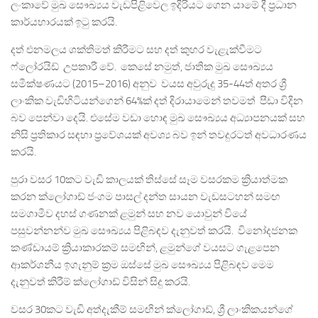
ලංකාවේ මුඛ සෞඛ්‍යය වැඩපිළිවෙල ඉදිරියට ගෙන යාමේ දී ප්‍රධාන
කාර්යභාරයක් ඉටු කරයි.
දත් එනමලය ශක්තිමත් කිරීමට සහ දත් කුහර වැළැක්වීමට
ෆ්ලෝරයිඩ් උපකාරී වේ. කෙසේ නමුත්, ජාතික මුඛ සෞඛ්‍ය‍ය
සමීක්ෂණයට (2015–2016) අනුව වයස අවුරුදු 35-44ත් අතර ශ්‍රී
ලාංකික වැඩිහිටියන්ගෙන් 64%ක් දත් දිරායාමෙන් තවමත් පීඩා විදින
බව පෙන්වා දෙයි. එසේම වඩා හොඳ මුඛ සෞඛ්‍යය අධ්‍යාපනයක් සහ
නිසි ප්‍රතිකාර සඳහා ප්‍රවේශයක් අවශ්‍ය බව ඉන් තවදුරටත් අවධාරණය
කරයි.
පුරා වසර 10කට වැඩි කාලයක් තිස්සේ සෑම වසරකම ක්‍රියාත්මක
කරන ක්ලෝගාඩ් ජංගම පාසල් දන්ත සායන වැඩසටහන් සමඟ
සමගාමීව දහස් ගණනක් ළමුන් සහ නව යොවුන් වියේ
පසුවන්නන්ව මුඛ සෞඛ්‍යය පිළිබඳව දැනුවත් කරයි. විනෝදජනක
කණ්ඩායම් ක්‍රියාකාරකම් සමඟින්, ළමුන්ගේ වයසට ගැළපෙන
ආකර්ශනීය ඉගැනුම් ක්‍රම ඔස්සේ මුඛ සෞඛ්‍යය පිළිබඳව මෙම
දැනුවත් කිරීම් ක්ලෝගාඩ් විසින් සිදු කරයි.
වසර 30කට වැඩි අත්දැකීම් සමඟින් ක්ලෝගාඩ්, ශ්‍රී ලාංකිකයන්ගේ