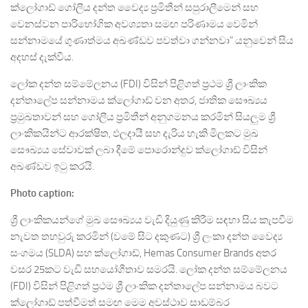
ක්ලෝගාඩ් ගෝලීය දන්ත වෛද්‍ය ප්‍රමිතීන් සපුරාලීමෙන් සහ
වෙනස්වන පාරිභෝගික අවශ්‍යතා සමඟ පරිණාමය වෙමින්
සන්නාමයේ ගුණාත්මය අඛණ්ඩව පවත්වා ගන්නවා” යනුවෙන් සිය
අදහස් දැක්වීය.
ලෝක දන්ත සම්මේලනය (FDI) විසින් පිළිගත් ප්‍රථම ශ්‍රී ලාංකික
දන්තාලේප සන්නාමය ක්ලෝගාඩ් වන අතර, ජාතික සෞඛ්‍යය
ප්‍රමුඛතාවන් සහ ගෝලීය ප්‍රමිතීන් අනුගමනය කරමින් සියලුම ශ්‍රී
ලාංකිකයින්ට ආරක්ෂිත, ඵලදායී සහ දැරිය හැකි මිලකට මුඛ
සෞඛ්‍යය සේවාවක් ලබා දීමේ පොරොන්දුව ක්ලෝගාඩ් විසින්
අඛණ්ඩව ඉටු කරයි.
Photo caption:
ශ්‍රී ලාංකිකයන්ගේ මුඛ සෞඛ්‍යය වැඩි දියුණු කිරීම සඳහා සිය කැපවීම
නැවත තහවුරු කරමින් (වමේ සිට දකුණට) ශ්‍රී ලංකා දන්ත වෛද්‍ය
සංගමය (SLDA) සහ ක්ලෝගාඩ්, Hemas Consumer Brands අතර
වසර 25කට වැඩි සහයෝගීතාව සමර‍යි. ලෝක දන්ත සම්මේලනය
(FDI) විසින් පිළිගත් ප්‍රථම ශ්‍රී ලාංකික දන්තාලේප සන්නාමය බවට
ක්ලෝගාඩ් පත්වීමත් සමඟ මෙම අවස්ථාව සාඩම්බර