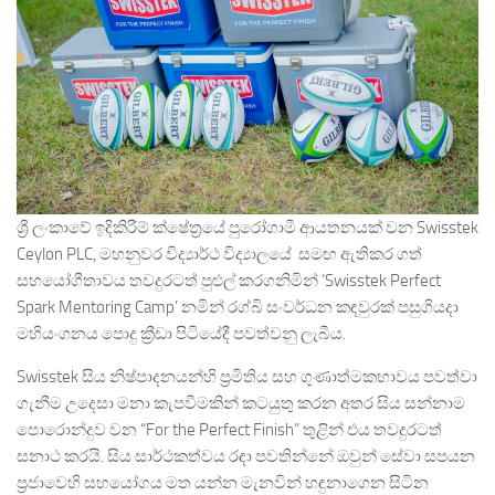
ශ්‍රී ලංකාවේ ඉදිකිරීම් ක්ෂේත්‍රයේ පුරෝගාමී ආයතනයක් වන Swisstek
Ceylon PLC, මහනුවර විද්‍යාර්ථ විද්‍යාලයේ සමඟ ඇතිකර ගත්
සහයෝගීතාවය තවදුරටත් පුළුල් කරගනිමින් ‘Swisstek Perfect
Spark Mentoring Camp’ නමින් රග්බි සංවර්ධන කඳවුරක් පසුගියදා
මහියංගනය පොදු ක්‍රීඩා පිටියේදී පවත්වනු ලැබීය.
Swisstek සිය නිෂ්පාදනයන්හි ප්‍රමිතිය සහ ගුණාත්මකභාවය පවත්වා
ගැනීම උදෙසා මනා කැපවීමකින් කටයුතු කරන අතර සිය සන්නාම
පොරොන්දුව වන “For the Perfect Finish” තුළින් එය තවදුරටත්
සනාථ කරයි. සිය සාර්ථකත්වය රඳා පවතින්නේ ඔවුන් සේවා සපයන
ප්‍රජාවෙහි සහයෝගය මත යන්න මැනවින් හඳුනාගෙන සිටින