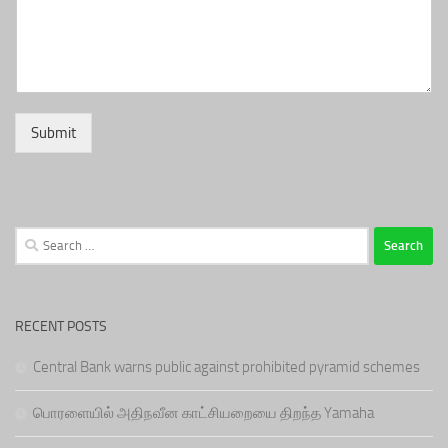
Submit
Search
for:
RECENT POSTS
Central Bank warns public against prohibited pyramid schemes
பொரளையில் அதிநவீன காட்சியறையை திறந்த Yamaha