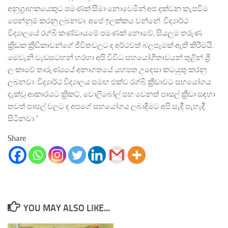
අනුග්‍රාහකයෙකුට පමණක් සීමා නොවෙමින් අප දක්වන කැපවීම
පෙන්නුම් කරනු ලබනවා. අපේ ඉලක්කය වන්නේ විද්‍යාර්ථ
විද්‍යාලයේ රග්බි කණ්ඩායමේ පමණක් නොවේ, සියලුම තරුණ
ක්‍රීඩක ක්‍රීඩිකාවන්ගේ ජීවිතවලට ද අර්ථවත් බලපෑමක් ඇති කිරීමයි.
මෙවැනි වැඩසටහන් හරහා අපි විවිධ සහයෝගීතාවයන් තුළින් ශ්‍රී
ලංකාවේ තාරුණ්‍යයේ අනාගතයේ යහපත උදෙසා කටයුතු කරනු
ලබනවා. විද්‍යාර්ථ විද්‍යාලය සමඟ එක්ව රග්බි ක්‍රීඩාවට සහයෝගය
දැක්වූ ආකාරයට ක්‍රිකට්, වොලිබෝල් සහ වෙනත් පාසල් ක්‍රීඩා සඳහා
තවත් පාසල් වලට ද අපගේ සහයෝගය ලබාදීමට අපි සැදී පැහැදී
සිටිනවා.”
Share
YOU MAY ALSO LIKE...