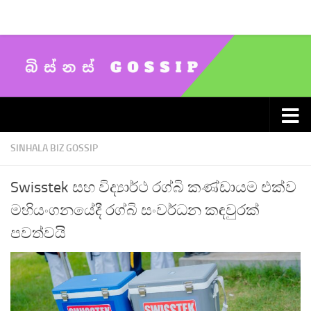
Skip to content
SINHALA BIZ GOSSIP
Swisstek සහ විද්‍යාර්ථ රග්බි කණ්ඩායම එක්ව
මහියංගනයේදී රග්බි සංවර්ධන කඳවුරක්
පවත්වයි