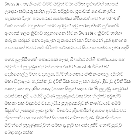
Swisstek, හැකි සෑම විටම ඔවුන් වටා සිටින ප්‍රජාවෙහි යහපත්
උදෙසා කටයුතු කරනු ලබයි. පරිපූර්ණ ප්‍රජාවක් ගොඩනැඟිය
හැක්කේ ඊළඟ පරම්පරාව පෝෂණය කිරීමෙන් බව Swisstek හි
විශ්වාසයයි. ඔවුන්ගේ මෙම අරමුණ ඉටු කරගැනීමේ සුවිශේෂී
අංගයක් ලෙස ක්‍රීඩාව හඳුනාගෙන සිටින Swisstek, ක්‍රීඩාව හරහා
තරුණ පරපුර, නොසැලෙන ගුණයෙන් සහ විනයෙන් යුත් අනාගත
නායකයන් බවට පත් කිරීමේ කර්තව්‍යයට සිය දායකත්වය ලබා දෙයි.
මෙම මුලපිරීමෙහි කොටසක් ලෙස, විද්‍යාර්ථ රග්බි කණ්ඩායම සහ
ඔවුන්ගේ පුහුණුකරුවන් සමඟ එක්ව Swisstek විසින් බ/
දෙහිගොල්ල මහා විද්‍යාලය, බ/මහියංගනය ජාතික පාසල, දඹරාව
මහා විද්‍යාලය, හැඩත්තෑව ද්විතියික පාසල සහ ඔරුබැඳිවැව ද්විතියික
පාසල යන කලාපීය පාසල් පහක සිසුන් සඳහා රග්බි පුහුණු කඳවුරක්
පවත්වන ලදී. මෙහිදී ප්‍රවීණ පුහුණුකරුවකු වන නිල්ෆර් ඉබ්‍රාහිම්
මහතා සහ විද්‍යාර්ථ විද්‍යාලයීය පුහුණුකරුවන් කණ්ඩායම මෙම
සිසුන්ට උපදෙස් ලබා දුන්හ. විද්‍යාර්ථ ක්‍රීඩකයින් ද මෙම අවස්ථාවට
ක්‍රියාකාරීව සහය වෙමින් සියයකට අධික තරුණ ක්‍රීඩකයින් සහ
ඔවුන්ගේ පුහුණුකරුවන් සමඟ දැනුම හා අත්දැකීම් නොමසුරුව
බෙදාහදා ගත්හ.