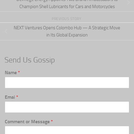
Champion Shell Lubricants for Cars and Motorcycles
PREVIOUS STORY
NEXT Ventures Opens Colombo Hub — A Strategic Move
in Its Global Expansion
Send Us Gossip
Name
*
Emai
*
Comment or Message
*