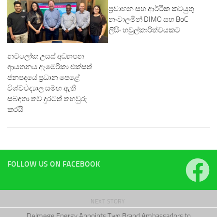
ප්‍රවාහන සහ ආර්ථික කටයුතු
නංවාලමින් DIMO සහ BoC
ලිසිං හවුල්කාරිත්වයකට‍
නවලෝක උසස් අධ්‍යාපන
ආයතනය ඇමෙරිකා එක්සත්
ජනපදයේ ප්‍රධාන පෙළේ
විශ්වවිද්‍යාල සමඟ ඇති
සබඳතා තව දුරටත් තහවුරු
කරයි.
FOLLOW US ON FACEBOOK
NEXT STORY
Delmege Energy Appoints Two Brand Ambassadors to