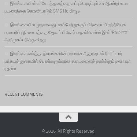
இலங்கையின் விசேடத்துவத்தை கட்டியெழுப்பும் 25 ஆண்டு கால
பயணத்தை கொண்டாடும் SMS Holdings
இலங்கையில் முதலாவது மகப்பேற்றுக்குப் பிந்தைய பிரத்தியேக
பராமரிப்பு நிலையத்தை ஜோசப் பிரேசர் நைன்வெல்ஸ் இன் ‘ParentX’
அறிமுகப்படுத்துகிறது
இலங்கை வர்த்தகநாமங்களின் பலமான ஆதரவுடன் மோட்டார்
பந்தயத் துறையில் பெண்களுக்கான தடைகளைத் தகர்க்கும் தனாஷா
ரதல்ல
RECENT COMMENTS
© 2026. All Rights Reserved.