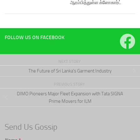
ஆரம்பித்துள்ள க்ளோகார்ட்
FOLLOW US ON FACEBOOK
NEXT STORY
The Future of Sri Lanka’s Garment Industry
PREVIOUS STORY
DIMO Pioneers Major Fleet Expansion with Tata SIGNA
Prime Movers for ILM
Send Us Gossip