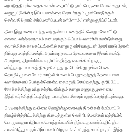
ஏற்படுத்தியுள்ளதைக் காண்பதையிட்டு நாம் பெருமை கொள்வதுடன்,
வலுவூட்டுகின்ற இப்பயணத்தை தொடர்ந்தும் முன்னெடுத்துச்
செல்வதில் நாம் அர்ப்பணிப்புடன் உள்ளோம்,” என்று குறிப்பிட்டார்.
தீவா இது வரை கடந்து வந்துள்ள பயணத்தில் வெறுமனே வீட்டு
சலவை வர்த்தகநாமம் என்பதற்கும் அப்பால் வளர்ச்சி கண்டுள்ளது.
சவால்மிக்க காலகட்டங்களில் தனது நுகர்வோருடன் தோளோடு தோள்
நிற்பது மாத்திரமன்றி, அவர்களுடைய தேவைகளை இனங்கண்டு,
அவற்றை திறன்மிக்க வழியில் தீர்த்து வைக்கின்ற ஒரு
வர்த்தகநாமமாகத் திகழ்கின்றது. நாடெங்கிலுமுள்ள பெண்
தொழில்முனைவோர் வாழ்வில் வளம் பெறுவதற்குத் தேவையான
வளங்களைப் பெற்றுக்கொள்வதை உறுதி செய்வதற்கு, குறிப்பிட்ட
நோக்கத்திற்கு உந்துசக்தியளிக்கும் தனது அணுகுமுறையை
இந்நிகழ்ச்சித்திட்டத்தினூடாக தீவா மீளவும் உறுதிப்படுத்தியுள்ளது.
Diva கரத்திற்கு வலிமை தொழில்முனைவுத் திறன்கள் மேம்பாட்டு
நிகழ்ச்சித்திட்டத்திற்கு கிடைத்துள்ள வெற்றி, பெண்கள் மத்தியில்
பொருளாதார ரீதியாக சொந்தக்காலில் நிற்பதை வளர்ப்பதில் தீவா
காண்பித்து வரும் அர்ப்பணிப்பிற்கு மிகச் சிறந்த சான்றாகும். இந்த