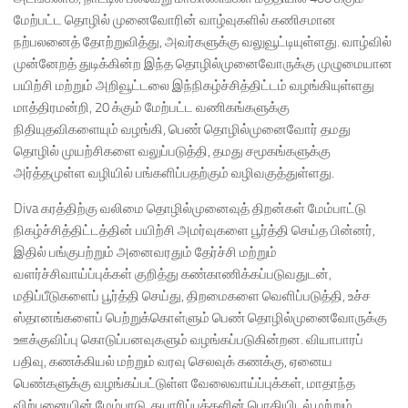
மேற்பட்ட தொழில் முனைவோரின் வாழ்வுகளில் கணிசமான
நற்பலனைத் தோற்றுவித்து, அவர்களுக்கு வலுவூட்டியுள்ளது. வாழ்வில்
முன்னேறத் துடிக்கின்ற இந்த தொழில்முனைவோருக்கு முழுமையான
பயிற்சி மற்றும் அறிவூட்டலை இந்நிகழ்ச்சித்திட்டம் வழங்கியுள்ளது
மாத்திரமன்றி, 20 க்கும் மேற்பட்ட வணிகங்களுக்கு
நிதியுதவிகளையும் வழங்கி, பெண் தொழில்முனைவோர் தமது
தொழில் முயற்சிகளை வலுப்படுத்தி, தமது சமூகங்களுக்கு
அர்த்தமுள்ள வழியில் பங்களிப்பதற்கும் வழிவகுத்துள்ளது.
Diva கரத்திற்கு வலிமை தொழில்முனைவுத் திறன்கள் மேம்பாட்டு
நிகழ்ச்சித்திட்டத்தின் பயிற்சி அமர்வுகளை பூர்த்தி செய்த பின்னர்,
இதில் பங்குபற்றும் அனைவரதும் தேர்ச்சி மற்றும்
வளர்ச்சிவாய்ப்புக்கள் குறித்து கண்காணிக்கப்படுவதுடன்,
மதிப்பீடுகளைப் பூர்த்தி செய்து, திறமைகளை வெளிப்படுத்தி, உச்ச
ஸ்தானங்களைப் பெற்றுக்கொள்ளும் பெண் தொழில்முனைவோருக்கு
ஊக்குவிப்பு கொடுப்பனவுகளும் வழங்கப்படுகின்றன. வியாபாரப்
பதிவு, கணக்கியல் மற்றும் வரவு செலவுக் கணக்கு, ஏனைய
பெண்களுக்கு வழங்கப்பட்டுள்ள வேலைவாய்ப்புக்கள், மாதாந்த
விற்பனையின் மேம்பாடு, தயாரிப்புக்களின் பொதியிடல் மற்றும்