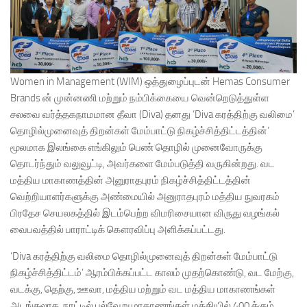
Women in Management (WIM) ஒத்துழைப்புடன் Hemas Consumer
Brands ன் முன்னணி மற்றும் நம்பிக்கையை வென்றெடுத்துள்ள
சலவை வர்த்தகநாமமான தீவா (Diva) தனது ‘Diva கரத்திற்கு வலிமை’
தொழில்முனைவுத் திறன்கள் மேம்பாட்டு நிகழ்ச்சித்திட்டத்தின்’
மூலமாக இலங்கை எங்கிலும் பெண் தொழில் முனைவோருக்கு
தொடர்ந்தும் வலுவூட்டி, அவர்களை மேம்படுத்தி வருகின்றது. வட
மத்திய மாகாணத்தின் அனுராதபுரம் நிகழ்ச்சித்திட்டத்தின்
வெற்றியாளர்களுக்கு அண்மையில் அனுராதபுரம் மத்திய நுவரகம்
பிரதேச செயலகத்தில் இடம்பெற்ற விமரிசையான விருது வழங்கல்
வைபவத்தில் பாராட்டிக் கௌரவிப்பு அளிக்கப்பட்டது.
‘Diva கரத்திற்கு வலிமை தொழில்முனைவுத் திறன்கள் மேம்பாட்டு
நிகழ்ச்சித்திட்டம்’ ஆரம்பிக்கப்பட்ட காலம் முதற்கொண்டு, வட மேற்கு,
வடக்கு, தெற்கு, ஊவா, மத்திய மற்றும் வட மத்திய மாகாணங்கள்
அடங்கலாக, நாட்டில் பல்வேறு மாகாணங்கள் மத்தியில் 400 க்கும்