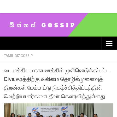
Skip to content
TAMIL BIZ GOSSIP
வட மத்திய மாகாணத்தில் முன்னெடுக்கப்பட்ட
Diva கரத்திற்கு வலிமை தொழில்முனைவுத்
திறன்கள் மேம்பாட்டு நிகழ்ச்சித்திட்டத்தின்
வெற்றியாளர்களை தீவா கௌரவித்துள்ளது