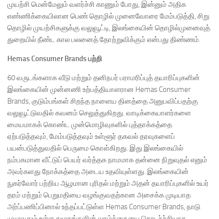
முயற்சி மென்மேலும் வளர்ச்சி காணும் போது, இன்னும் அதிக
எண்ணிக்கையிலான பெண் தொழில் முனைவோரை மேம்படுத்தி, சிறு
தொழில் முயற்சிகளுக்கு வலுவூட்டி, இலங்கையின் தொழில்முனைவுத்
துறையில் நீண்ட கால பலனைத் தோற்றுவிக்கும் என்பது திண்ணம்.
Hemas Consumer Brands பற்றி
60 வருடங்களாக வீடு மற்றும் தனிநபர் பராமரிப்புத் தயாரிப்புகளின்
இலங்கையின் முன்னணி உற்பத்தியாளரான Hemas Consumer
Brands, குடும்பங்கள் சிறந்த நாளைய தினத்தை அனுபவிப்பதற்கு
வலுவூட்டுவதில் கவனம் செலுத்துகிறது. வாடிக்கையாளர்களை
மையமாகக் கொண்ட முன்மொழிவுகளில் புத்தாக்கத்தை
ஏற்படுத்தவும், மேம்படுத்தவும் உள்ளூர் தகவல் தரவுகளைப்
பயன்படுத்துவதில் பெருமை கொள்கிறது. இது இலங்கையில்
நம்பகமான வீட்டுப் பெயர் வர்த்தக நாமமாக தன்னை நிறுவுதல் எனும்
அவர்களது நோக்கத்தை அடைய உதவியுள்ளது. இலங்கையின்
நுகர்வோர் பற்றிய ஆழமான புரிதல் மற்றும் அதன் தயாரிப்புகளில் உயர்
தரம் மற்றும் பெறுமதியை வழங்குவதற்கான அசைக்க முடியாத
அர்ப்பணிப்பினால் உந்தப்பட்டுள்ள Hemas Consumer Brands, நாடு
முழுவதும் உள்ள சமூகங்களின் வாழ்க்கையை தொடர்ச்சியாக