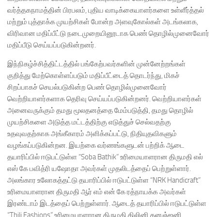
வர்த்தகநாமத்தின் பிரபலம், புதிய வாடிக்கையாளர்களை உள்ளீர்த்தல்
மற்றும் புத்தாக்க முயற்சிகள் போன்ற அளவுகோல்கள் அடங்கலாக,
விரிவான மதிப்பீட்டு நடைமுறையினூடாக பெண் தொழில்முனைவோர்
மதிப்பீடு செய்யப்படுகின்றனர்.
இந்நிகழ்ச்சித்திட்டத்தில் பங்கேற்பவர்களின் முன்னேற்றங்கள்
குறித்து மேற்கொள்ளப்படும் மதிப்பீட்டைத் தொடர்ந்து, மிகச்
சிறப்பாகச் செயல்படுகின்ற பெண் தொழில்முனைவோர்
வெற்றியாளர்களாக தெரிவு செய்யப்படுகின்றனர். வெற்றியாளர்கள்
அனைவருக்கும் தமது மூலதனத்தை மேம்படுத்தி, தமது தொழில்
முயற்சிகளை அடுத்த மட்டத்திற்கு எடுத்துச் செல்வதற்கு
உதவுவதற்காக அங்கீகாரம் அளிக்கப்பட்டு, நிதியுதவிகளும்
வழங்கப்படுகின்றன. இயற்கை வர்ணங்களுடன் பற்றிக் ஆடை
தயாரிப்பில் ஈடுபட்டுள்ள “Soba Bathik” உரிமையாளரான திருமதி எல்
எஸ் கே பவித்ரி யஷோதா அவர்கள் முதலிடத்தைப் பெற்றுள்ளார்.
அலங்கார உலோகத்தட்டு தயாரிப்பில் ஈடுபட்டுள்ள “NRK Handicraft”
உரிமையாளரான திருமதி ஆர் எம் என் கே ரத்நாயக்க அவர்கள்
இரண்டாம் இடத்தைப் பெற்றுள்ளார். ஆடைத் தயாரிப்பில் ஈடுபட்டுள்ள
“Thili Fashions” உரிமையாளரான திருமதி திலினி தனஞ்ஜனி