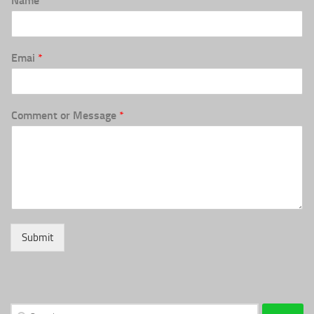
Name
*
Emai
*
Comment or Message
*
Submit
Search