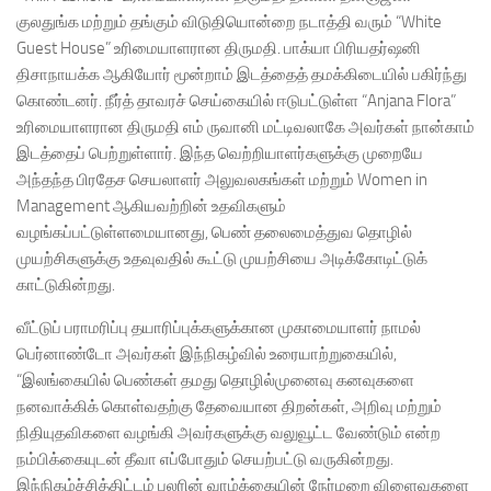
குலதுங்க மற்றும் தங்கும் விடுதியொன்றை நடாத்தி வரும் “White
Guest House” உரிமையாளரான திருமதி. பாக்யா பிரியதர்ஷனி
திசாநாயக்க ஆகியோர் மூன்றாம் இடத்தைத் தமக்கிடையில் பகிர்ந்து
கொண்டனர். நீர்த் தாவரச் செய்கையில் ஈடுபட்டுள்ள “Anjana Flora”
உரிமையாளரான திருமதி எம் ருவானி மட்டிவலாகே அவர்கள் நான்காம்
இடத்தைப் பெற்றுள்ளார். இந்த வெற்றியாளர்களுக்கு முறையே
அந்தந்த பிரதேச செயலாளர் அலுவலகங்கள் மற்றும் Women in
Management ஆகியவற்றின் உதவிகளும்
வழங்கப்பட்டுள்ளமையானது, பெண் தலைமைத்துவ தொழில்
முயற்சிகளுக்கு உதவுவதில் கூட்டு முயற்சியை அடிக்கோடிட்டுக்
காட்டுகின்றது.
வீட்டுப் பராமரிப்பு தயாரிப்புக்களுக்கான முகாமையாளர் நாமல்
பெர்னாண்டோ அவர்கள் இந்நிகழ்வில் உரையாற்றுகையில்,
“இலங்கையில் பெண்கள் தமது தொழில்முனைவு கனவுகளை
நனவாக்கிக் கொள்வதற்கு தேவையான திறன்கள், அறிவு மற்றும்
நிதியுதவிகளை வழங்கி அவர்களுக்கு வலுவூட்ட வேண்டும் என்ற
நம்பிக்கையுடன் தீவா எப்போதும் செயற்பட்டு வருகின்றது.
இந்நிகழ்ச்சித்திட்டம் பலரின் வாழ்க்கையின் நேர்மறை விளைவுகளை