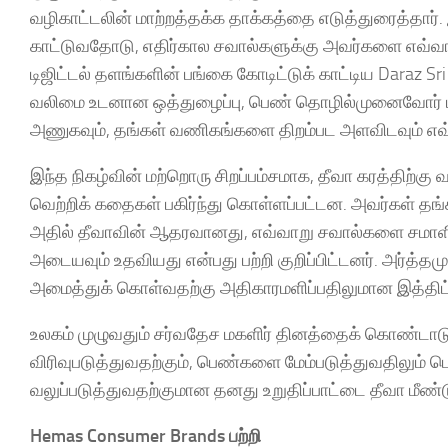
வழிகாட்டலின் மாற்றத்தக்க தாக்கத்தை எடுத்துரைத்தார
காட்டுவதோடு, எதிர்கால சவால்களுக்கு அவர்களை எவ்வாறு த
டிஜிட்டல் தளங்களின் பங்கை கோடிட்டுக் காட்டிய Daraz 
வலிமை உடனான ஒத்துழைப்பு, பெண் தொழில்முனைவோர் டி
அணுகவும், தங்கள் வணிகங்களை திறம்பட அளவிடவும் எவ
இந்த நிகழ்வின் மற்றொரு சிறப்பம்சமாக, தீவா கரத்திற
வெற்றிக் கதைகள் பகிர்ந்து கொள்ளப்பட்டன. அவர்கள் 
அதில் தீவாவின் ஆதரவானது, எவ்வாறு சவால்களை சமாளிக்
அடையவும் உதவியது என்பது பற்றி குறிப்பிட்டனர். அர்த்
அமைத்துக் கொள்வதற்கு அதிகாரமளிப்பதிலுமான இத்திட
உலகம் முழுவதும் சர்வதேச மகளிர் தினத்தைக் கொண்டாடு
விரிவுபடுத்துவதற்கும், பெண்களை மேம்படுத்துவதிலும் 
வலுப்படுத்துவதற்குமான தனது உறுதிப்பாட்டை தீவா மீண்டும
Hemas Consumer Brands பற்றி