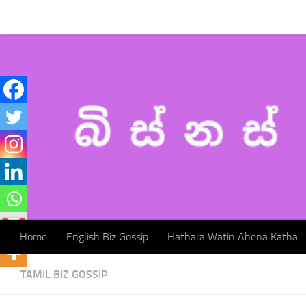
Home
English Biz Gossip
Hathara Watin Ahena Katha
Skip to content
Home
English Biz Gossip
Hathara Watin Ahena Katha
TAMIL BIZ GOSSIP