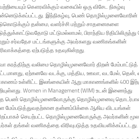
ெற்றியையும் கௌரவிக்கும் வகையில் ஒரு விசேட நிகழ்வு
ுன்னெடுக்கப்பட்டது. இந்நிகழ்வு, பெண் தொழில்முனைவோரின்
டுகொடுக்கும் தன்மை, வளர்ச்சி மற்றும் சாதனைகளை
ுத்துக்காட்டுவதோடு மட்டுமல்லாமல், பிராந்திய ரிதியிலிருந்து
ற்றும் சர்வதேச மட்டங்களுக்கு அவர்களது வணிகங்களின்
ிரிவாக்கத்தை ஏற்படுத்த உதவுகின்றது.
ீவா கரத்திற்கு வலிமை தொழில்முனைவோர் திறன் மேம்பாட்டுத்
ிட்டமானது, ஏற்கனவே வடக்கு, மத்திய, ஊவா, வடமேல், தென்,
ாகாணம் உள்ளிட்ட இலங்கையின் ஆறு மாகாணங்களில் 400 இற்க
றியுள்ளது. Women in Management (WIM) உடன் இணைந்து
், இந்த பெண் தொழில்முனைவோருக்கு தொழில்முனைவு தொடர்ப
ளை மேம்படுத்துவதற்கான தன்னம்பிக்கை ஆகிய விடயங்கள்
 சிறப்பாகச் செயற்பட்ட தொழில்முனைவோருக்கு அவர்களின் 
்கள் தங்கள் வணிகத்தை விரிவுபடுத்த உதவியளிக்கப்பட்டது.