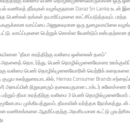
வா கரத்திற்கு வலிமை பெண் தொழில்முனைவோருக்கான ஒரு ஒ
ல் வணிகத் தீர்வுகள் வழங்குநரான Daraz Sri Lanka உடன் 
த பெண்கள் தங்கள் தயாரிப்புகளை காட்சிப்படுத்தவும், பரந்த
தைகளுக்கான வாய்ப்பை அணுகவுமான ஒரு நுழைவாயிலை வழங்க
்டு, வாய்ப்புகளை பெற்றுக் கொள்ள வேண்டும் என்பதற்கான த
ிலான “தீவா கரத்திற்கு வலிமை ஒன்லைன் தளம்”
ாகும். அதனைத் தொடர்ந்து, பெண் தொழில்முனைவோரை ஊக்குவிப
த்திற்கு வலிமை பெண் தொழில்முனைவோரின் வெற்றிக் கதைகளை
்த குழும கலந்துரையாடலில், Hemas Consumer Brands சந்தைப்
) அமைப்பின் நிறுவுனரும் தலைவருமான டாக்டர் சுலோச்சனா 
 மற்றும் தீவா கரத்திற்கு வலிமை 3 பெண் தொழில்முனைவோர்
ின் மூலோபாய முக்கியத்துவம், தீவாவின் வர்த்தக நோக்கத்துடன்
ான வணிகங்களை ஆதரிப்பதற்கு அவசியமான கூட்டு முயற்சிக
ு.