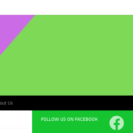
t Us
out Us
FOLLOW US ON FACEBOOK