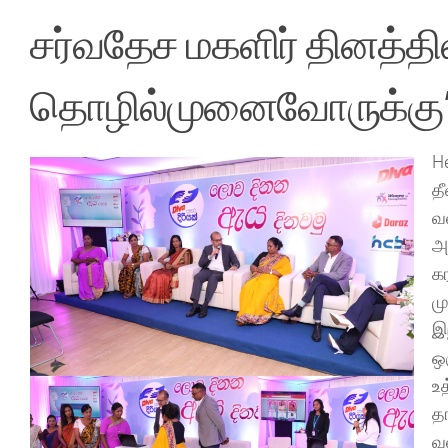
சர்வதேச மகளிர் தினத்தில
தொழில்முனைவோருக்கு’ 
H
த
வ
அ
க
ம
இ
ஒ
உ
தங
வ