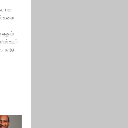
nsumer
ாளர்களை
 எனும்
ில் உயர்
s, நாடு