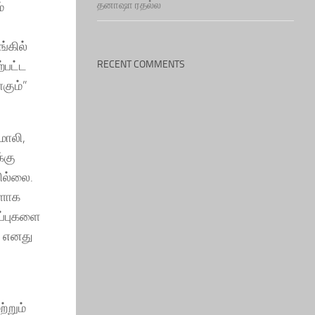
தனாஷா ரதல்ல
்
்கில்
்பட்ட
RECENT COMMENTS
கும்”
மாலி,
்கு
ில்லை.
வளாக
ிப்புகளை
ு எனது
்றும்