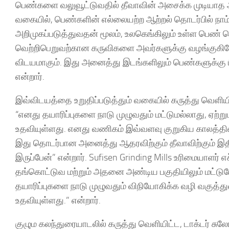
பெண்களை வலுவூட்டுவதில் தீவாவின் அசைக்க முடியாத அர்
வகையில், பெண்களின் எல்லையற்ற ஆற்றல் தொடர்பில் நாம
அறிமுகப்படுத்துவதன் மூலம், உலகெங்கிலும் உள்ள பெண
வெற்றிபெறுவற்கான கருவிகளை அவர்களுக்கு வழங்குகிறோ
விடயமாகும். இது அனைத்து இடங்களிலும் பெண்களுக்கு 
என்றார்.
இவ்விடயத்தை உறுதிப்படுத்தும் வகையில் கருத்து வெளியி
“எனது தயாரிப்புகளை நாடு முழுவதும் மட்டுமல்லாது, ஏற
உதவியுள்ளது. எனது வணிகம் இவ்வளவு குறுகிய காலத்தி
இது தொடர்பான அனைத்து ஆதரவிற்கும் தீவாவிற்கும் இதி
இருப்பேன்” என்றார். Sufisen Grinding Mills உரிமையாளர
தங்கொட்டுவ மற்றும் அதனை அண்டிய பகுதியிலும் மட்டு
தயாரிப்புகளை நாடு முழுவதும் விநியோகிக்க வழி வகுத்
உதவியுள்ளது.” என்றார்.
குழும கலந்துரையாடலில் கருத்து வெளியிட்ட, டாக்டர் சுலோச