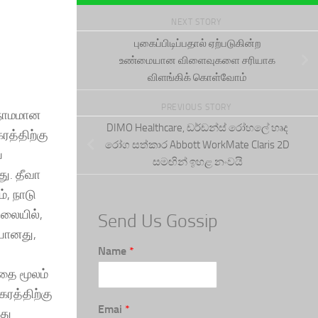
NEXT STORY
புகைப்பிடிப்பதால் ஏற்படுகின்ற
உண்மையான விளைவுகளை சரியாக
விளங்கிக் கொள்வோம்
PREVIOUS STORY
கநாமமான
DIMO Healthcare, ඩර්ඩන්ස් රෝහලේ හෘද
ரத்திற்கு
රෝග සත්කාර Abbott WorkMate Claris 2D
ை
සමඟින් ඉහළ නංවයි
து. தீவா
், நாடு
லையில்,
Send Us Gossip
ையானது,
Name
*
்தை மூலம்
கரத்திற்கு
Emai
*
து