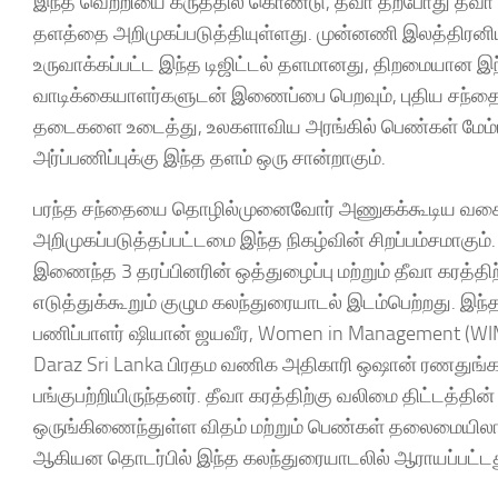
இந்த வெற்றியை கருத்தில் கொண்டு, தீவா தற்போது தீ
தளத்தை அறிமுகப்படுத்தியுள்ளது. முன்னணி இலத்திரனிய
உருவாக்கப்பட்ட இந்த டிஜிட்டல் தளமானது, திறமையான இந்
வாடிக்கையாளர்களுடன் இணைப்பை பெறவும், புதிய சந்
தடைகளை உடைத்து, உலகளாவிய அரங்கில் பெண்கள் மேம்பட
அர்ப்பணிப்புக்கு இந்த தளம் ஒரு சான்றாகும்.
பரந்த சந்தையை தொழில்முனைவோர் அணுகக்கூடிய வகைய
அறிமுகப்படுத்தப்பட்டமை இந்த நிகழ்வின் சிறப்பம்சம
இணைந்த 3 தரப்பினரின் ஒத்துழைப்பு மற்றும் தீவா கர
எடுத்துக்கூறும் குழும கலந்துரையாடல் இடம்பெற்றது. இந
பணிப்பாளர் ஷியான் ஜயவீர, Women in Management (WIM
Daraz Sri Lanka பிரதம வணிக அதிகாரி ஒஷான் ரணதுங்க
பங்குபற்றியிருந்தனர். தீவா கரத்திற்கு வலிமை திட்டத்த
ஒருங்கிணைந்துள்ள விதம் மற்றும் பெண்கள் தலைமையில
ஆகியன தொடர்பில் இந்த கலந்துரையாடலில் ஆராயப்பட்டத