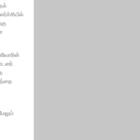
ைக்
ர்ச்சியில்
்கு
ை
னைவோரின்
்டனர்.
தை
லத்தை
மேலும்