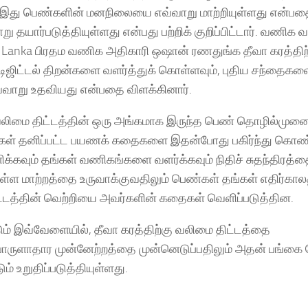
். இது பெண்களின் மனநிலையை எவ்வாறு மாற்றியுள்ளது என்பத
யார்படுத்தியுள்ளது என்பது பற்றிக் குறிப்பிட்டார். வணிக வள
Sri Lanka பிரதம வணிக அதிகாரி ஒஷான் ரணதுங்க தீவா கரத்திற
ஜிட்டல் திறன்களை வளர்த்துக் கொள்ளவும், புதிய சந்தைகள
்வாறு உதவியது என்பதை விளக்கினார்.
்கு வலிமை திட்டத்தின் ஒரு அங்கமாக இருந்த பெண் தொழில்மு
தங்கள் தனிப்பட்ட பயணக் கதைகளை இதன்போது பகிர்ந்து கொண
கவும் தங்கள் வணிகங்களை வளர்க்கவும் நிதிச் சுதந்திரத்
தமுள்ள மாற்றத்தை உருவாக்குவதிலும் பெண்கள் தங்கள் எதிர்கா
்டத்தின் வெற்றியை அவர்களின் கதைகள் வெளிப்படுத்தின.
ம் இவ்வேளையில், தீவா கரத்திற்கு வலிமை திட்டத்தை
பொருளாதார முன்னேற்றத்தை முன்னெடுப்பதிலும் அதன் பங்கை 
் உறுதிப்படுத்தியுள்ளது.