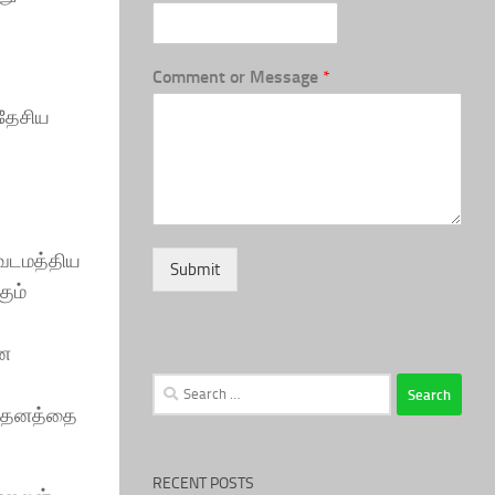
Comment or Message
*
 தேசிய
 வடமத்திய
Submit
ும்
ான
Search
for:
மூலதனத்தை
RECENT POSTS