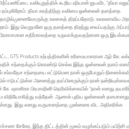
ப்பணிப்பை. வலியுறுத்திக் கூறிய ஷியான் ஜயவீர, “தீவா எனும
் நம்புகிறோம். தீவா கரத்திற்கு வலிமை ஒன்லைன் தளத்தை
் தொழில்முனைவோருக்கு உலகைத் திறப்பதோடு, உலகளாவிய அரங
ம். இது வெறுமனே ஒரு தளத்தை திறந்து வைப்பதற்கு அப்பாற
பிரகாசமான எதிர்காலத்தை உருவாக்குவதற்கான ஒரு இயக்கமா
ட்ட, GTS Products உற்பத்திகளின் உரிமையாளரான ஆர்.கே. லக்
்றுமதிச் சந்தைக்கும் கொண்டு செல்ல இந்த ஒன்லைன் தளம் எனக
ல் சர்வதேச சந்தையை எட்டுமென நான் ஒருபோதும் நினைக்கவ
ல் ஈடுபட்டுள்ள அனைத்து தரப்பினருக்கும் நான் நன்றியுள்ள
் எச்.கே. ஷானிகா பிரபாஷினி தெரிவிக்கையில் “நான் எனது தயார
மே விநியோகித்து வந்தேன். ஆனால் புதிய ஒன்லைன் தளமானத
துள்ளது. இது எனது வருமானத்தை முன்னரை விட அதிகரிக்க
்சனா சேகேர, இந்த திட்டத்தின் மூலம் வழங்கப்படும் பயிற்சி மற