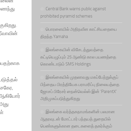
ன்லைன்
இணைந்து
Central Bank warns public against
prohibited pyramid schemes
ுகிறது.
பொரளையில் அதிநவீன காட்சியறையை
ீவாவின்
திறந்த Yamaha
இலங்கையின் விசேடத்துவத்தை
கட்டியெழுப்பும் 25 ஆண்டு கால பயணத்தை
்பதற்காக
கொண்டாடும் SMS Holdings
இலங்கையில் முதலாவது மகப்பேற்றுக்குப்
படுத்தல்
பிந்தைய பிரத்தியேக பராமரிப்பு நிலையத்தை
சேகேர,
ஜோசப் பிரேசர் நைன்வெல்ஸ் இன் ‘ParentX’
 ஆகியோர்
அறிமுகப்படுத்துகிறது
 அது
ள்
இலங்கை வர்த்தகநாமங்களின் பலமான
ஆதரவுடன் மோட்டார் பந்தயத் துறையில்
பெண்களுக்கான தடைகளைத் தகர்க்கும்