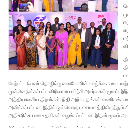
வ
ம
ஈ
எட
ம
வ
த
த
ம
மேற்பட்ட பெண் தொழில்முனைவோரின் வாழ்க்கையை மாற்
முன்னெடுக்கப்பட்ட விரிவான பயிற்சி அமர்வுகள் மூலம
அத்தியாவசிய திறன்கள், நிதி அறிவு, தங்கள் வணிகங்க
அளிக்கப்பட்டன. இதில் ஒவ்வொரு மாகாணத்திலிருந்தும்
அதிகரிக்க பண உதவிகள் வழங்கப்பட்டன. இதன் மூலம் அவர