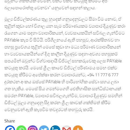
ඔවුන්ට ශක්තියක් වෙමින්, එකට එක්ව කටයුතු කිරීමට අපි
බලාපොරොත්තු වෙනවා” යනුවෙන් සඳහන් කළාය.
මූල්‍ය ඩිජිටල්කරණය තුළ හුදෙක් ගනුදෙනුවලට සීමා වීම නොව, ඒ
තුළින් කුඩා හෝ විශාල යන සෑම පරිමාණයකම ව්‍යාපාර දියුණුව කරා
රැගෙන යාම සඳහා ව්‍යාපාරිකයන්, ව්‍යවසායකයින් සවිබල ගැන්වීමට
PAYable කැප වී සිටියි. පරිශීලනයේ ඇති පහසුව, ආරක්ෂිතබව හා
පහසු ප්‍රවේශය තුළින් මෙසේ කුඩා හා මධ්‍ය පරිමාණ ව්‍යාපාරිකයන්
හා ව්‍යවසායකයින්ගේ දිගු කාලීන දියුණුව සඳහා අවශ්‍ය පහසුකම්
සපයමින් ඔවුන්ට විශ්වාසදායී ඩිජිටල් සහකරුවෙකු ලෙස PAYable
කටයුතු කරයි. මෙසේ ශ්‍රී ලංකාවේ ඩිජිටල් පරිණාමය සමඟ එක්ව
කටයුතු කිරීමට අපේක්ෂා කරන ව්‍යාපාරයන්ට, +94 11 777 6 777
දුරකථන අංකය ඔස්සේ PAYable හි පාරිභෝගික සේවා සහය ලබා
ගත හැකිය. මෙසේ සිය ගමන්මගෙහි ඓතිහාසික සන්ධිස්ථානයක්
සමරන PAYable, ව්‍යාපාර සවිබලගැන්වීම, ව්‍යාපාර දියුණුව සමඟින්
ඩිජිටල් මූල්‍ය ගනුදෙනු සිදු කරන ශ්‍රී ලංකාවක් ශක්තිමත් කිරීම
වෙනුවෙන් ඇති කැපවීම තවදුරටත් තහවුරු කරයි.
Share