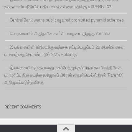
உலகளாவிய ரீதியில் புதிய மைல்கல்லை பதிக்கும் XPENG L03
Central Bank warns public against prohibited pyramid schemes
பொரளையில் அதிநவீன காட்சியறையை திறந்த Yamaha
இலங்கையின் விசேடத்துவத்தை கட்டியெழுப்பும் 25 ஆண்டு கால
பயணத்தை கொண்டாடும் SMS Holdings
இலங்கையில் முதலாவது மகப்பேற்றுக்குப் பிந்தைய பிரத்தியேக
பராமரிப்பு நிலையத்தை ஜோசப் பிரேசர் நைன்வெல்ஸ் இன் ‘ParentX’
அறிமுகப்படுத்துகிறது
RECENT COMMENTS