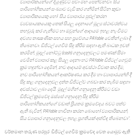
ව්‍යාපාරිකයන්ගේ දියුණුවට පවා මඟ පෙන්වනවා. සිය
පාරිභෝගිකයන් සංඛ්‍යාව වැඩි කර ගනිමින් සිටින කුඩා
ව්‍යාපාරිකයෙකු හෝ සිය ව්‍යාපාරය පුළුල් කරන
ව්‍යවසායකයෙකු තෙක් සියලු දෙනාගේ මූල්‍ය ස්ථාවරත්වය
තහවුරු කර ගැනීමට හා ඔවුන්ගේ ආදායම ඉහළ නැංවීමට
අවශ්‍ය තාක්‍ෂණික සහය සහ ප්‍රවේශය PAYable වෙතින් ලබා දී
තිබෙනවා. ඩිජිටල් ගෙවීම් සිදු කිරීම සඳහා ඇති බාධක ඉවත්
කරමින්, මුදල් නෝට්ටු (cash) ගනුදෙනුවලට පමණක් සීමා
වෙමින් ව්‍යාපාර කළ සියලු දෙනා හට PAYable ඩිජිටල් ගෙවුම්
ක්‍රම හඳුන්වා දෙමින්, නව ආදායම් අවස්ථා විවෘත කර දීම,
නව පාරිභෝගිකයන් ආකර්ෂණය කර දීම හා ව්‍යාපාරයන්හි දී
සිදු කළ ගනුදෙනුවල දත්ත ඩිජිටල්ව ගබඩා කර තැබීම සඳහා
අවස්ථාව ලබා දෙයි. මුදල් මගින් ගනුදෙනු කිරීමට වඩා
ඩිජිටල් ක්‍රමවේද ඔස්සේ ගනුදෙනු සිදු කිරීම
පාරිභෝගිකයන්ගේ වඩාත් ප්‍රියතම ක්‍රමවේදය බවට පත්ව
ඇති බැවින්, PAYable භාවිතා කරන බොහෝ ව්‍යාපාරිකයන්,
සිය ව්‍යාපාර ගනුදෙනුවල ඉහළ ප්‍රගතියක් අත්විඳ තිබෙනවා”.
වර්තමාන තරුණ පරපුර ඩිජිටල් ගෙවීම් ක්‍රමවේද වෙත යොමුව ඇති