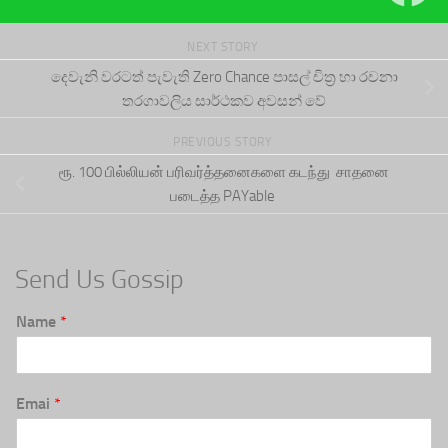
NEXT STORY
දෙවැනි වරටත් පැවැති Zero Chance පාසල් චිත්‍ර හා රචනා
තරගාවලිය සාර්ථකව අවසන් වේ
PREVIOUS STORY
ரூ. 100 பில்லியன் பரிவர்த்தனைகளை கடந்து சாதனை
படைத்த PAYable
Send Us Gossip
Name
*
Emai
*