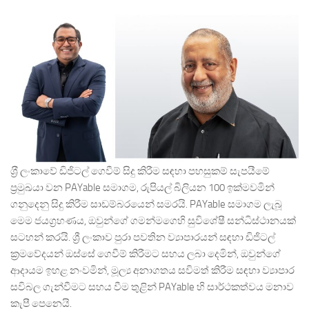
ශ‍්‍රී ලංකාවේ ඩිජිටල් ගෙවීම් සිදු කිරීම සඳහා පහසුකම් සැපයීමේ
ප්‍රමුඛයා වන PAYable සමාගම, රුපියල් බිලියන 100 ඉක්මවමින්
ගනුදෙනු සිදු කිරීම සාඩම්බරයෙන් සමරයි. PAYable සමාගම ලැබූ
මෙම ජයග්‍රහණය, ඔවුන්ගේ ගමන්මගෙහි සුවිශේෂී සන්ධිස්ථානයක්
සටහන් කරයි. ශ්‍රී ලංකාව පුරා පවතින ව්‍යාපාරයන් සඳහා ඩිජිටල්
ක්‍රමවේදයන් ඔස්සේ ගෙවීම් කිරීමට සහය ලබා දෙමින්, ඔවුන්ගේ
ආදායම ඉහළ නංවමින්, මූල්‍ය අනාගතය සවිමත් කිරීම සඳහා ව්‍යාපාර
සවිබල ගැන්වීමට සහය වීම තුළින් PAYable හි සාර්ථකත්වය මනාව
කැපී පෙනෙයි.