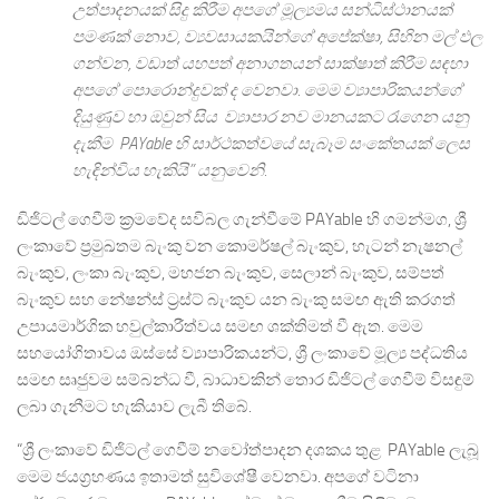
උත්පාදනයක් සිදු කිරීම අපගේ මූල්‍යමය සන්ධිස්ථානයක්
පමණක් නොව, ව්‍යවසායකයින්ගේ අපේක්ෂා, සිහින මල් ඵල
ගන්වන, වඩාත් යහපත් අනාගතයන් සාක්ෂාත් කිරීම සඳහා
අපගේ පොරොන්දුවක් ද වෙනවා. මෙම ව්‍යාපාරිකයන්ගේ
දියුණුව හා ඔවුන් සිය ව්‍යාපාර නව මානයකට රැගෙන යනු
දැකීම PAYable හි සාර්ථකත්වයේ සැබෑම සංකේතයක් ලෙස
හැඳින්විය හැකියි” යනුවෙනි.
ඩිජිටල් ගෙවීම් ක්‍රමවේද සවිබල ගැන්වීමේ PAYable හි ගමන්මග, ශ්‍රී
ලංකාවේ ප්‍රමුඛතම බැංකු වන කොමර්ෂල් බැංකුව, හැටන් නැෂනල්
බැංකුව, ලංකා බැංකුව, මහජන බැංකුව, සෙලාන් බැංකුව, සම්පත්
බැංකුව සහ නේෂන්ස් ට්‍රස්ට් බැංකුව යන බැංකු සමඟ ඇති කරගත්
උපායමාර්ගික හවුල්කාරීත්වය සමඟ ශක්තිමත් වී ඇත. මෙම
සහයෝගිතාවය ඔස්සේ ව්‍යාපාරිකයන්ට, ශ්‍රී ලංකාවේ මූල්‍ය පද්ධතිය
සමඟ සෘජුවම සම්බන්ධ වී, බාධාවකින් තොර ඩිජිටල් ගෙවීම් විසඳුම්
ලබා ගැනීමට හැකියාව ලැබී තිබේ.
“ශ්‍රී ලංකාවේ ඩිජිටල් ගෙවීම් නවෝත්පාදන දශකය තුළ PAYable ලැබූ
මෙම ජයග්‍රහණය ඉතාමත් සුවිශේෂී වෙනවා. අපගේ වටිනා