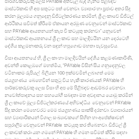
පාර්ශවකරුවකු ලෙස PAYable අත්වැල් බැඳ ගැනීම පිළිබඳව
මාස්ටර්කාඩ් හි අප සතුටට පත් වෙනවා. ව්‍යාපාර හා ප්‍රජාව අතර සිදු
කරන මුල්‍යමය ගනුදෙනු ඩිජිටල්කරණය කරමින්, ශ්‍රී ලංකාවේ ඩිජිටල්
ආර්ථිකය සවිමත් කිරීමේ ඒකායන අරමුණ වෙනුවෙන් මාස්ටර්කාඩ්
සහ PAYable ආයතනයන් කැප වී කටයුතු කරනවා” යනුවෙන්
මාස්ටර්කාඩ් ආයතනයේ ශ්‍රී ලංකාව සහ මාලදිවයින යන දෙරටෙහි
දේශීය කළමනාකරු වන සඳුන් හපුගොඩ මහතා පැවසුවේය.
වීසා ආයතනයේ හි, ශ්‍රී ලංකා හා මාලදිවයින් දේශීය කළමණාකාරිණි,
අවන්ති කොළඹගේ මහත්මිය, “PAYable විසින් සිය ගනුදෙනුවල
වටිනාකම රුපියල් බිලියන 100 ඉක්මවමින් ලබාගත් මෙම
ජයග්‍රහණය බෙහෙවින් සතුටු විය හැකි කාරණයක්. PAYable හි
පාර්ෂවකරුවකු ලෙස වීසා හි අප මේ පිළිබඳව ආඩම්බර වෙනවා.
නවෝත්පාදනය සහ සහයෝගී සබඳතා මත අවදානය යොමු කරමින්
ශ්‍රී ලංකාවේ මූල්‍ය ඩිජිටල්කරණයේ අභිවෘද්ධිය වෙනුවෙන් PAYable
සිදු කරන මෙහෙවරට මෙම ජයග්‍රහණය සාක්ෂි දරනවා. ව්‍යාපාරයන්
සහ ව්‍යාපාරිකයන් විශාල සංඛ්‍යාවකගේ සිහින හා අපේක්ෂාවන්
සපුරාලීම වෙනුවෙන් PAYable කටයුතු කර තිබෙනවා. ඩිජිටල් ශ්‍රී
ලංකාවක් කරා යන ගමනේ PAYable හි ගමන සවිමත් කිරීම සඳහා