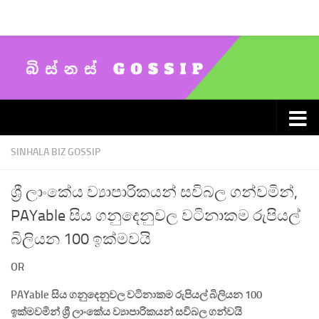
Skip to content
SINHALA BIZ GOSSIP
ශ්‍රී ලාංකේය ව්‍යාපාරිකයන් සවිබල ගන්වමින්,
PAYable සිය ගනුදෙනුවල වටිනාකම රුපියල්
බිලියන 100 ඉක්මවයි
OR
PAYable
සිය ගනුදෙනුවල වටිනාකම රුපියල් බිලියන
100
ඉක්මවමින් ශ්‍රී ලාංකේය ව්‍යාපාරිකයන් සවිබල ගන්වයි