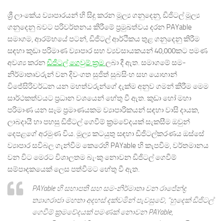
ශ්‍රී ලාංකේය ව්‍යාපාරයන් හි සිදු කරන මූල්‍ය ගනුදෙනු, ඩිජිටල් මූල්‍ය
ගනුදෙනු බවට පරිවර්තනය කිරීමේ ප්‍රමුඛත්වය දරන PAYable
සමාගම, ආරම්භයේ පටන්, ඩිජිටල් ආර්ථිකය තුළ ගනුදෙනු කිරීම
සඳහා කුඩා පරිමාණ ව්‍යාපාර සහ ව්‍යවසායකයන් 40,000කට පමණ
අවශ්‍ය කරන
ඩිජිටල් ගෙවුම් ක්‍රම
ලබා දී ඇත. සමාගමේ සම-
නිර්මාතෘවරුන් වන දිවංගත සුජිත් සුබසිංහ සහ යොහාන්
විජේසිරිවර්ධන යන මහත්වරුන්ගේ දැක්ම අනුව ගමන් කිරීම මෙම
සාර්ථකත්වයට ප්‍රධාන වශයෙන් හේතු වී ඇත. කුඩා හෝ මහා
පරිමාණ යන සෑම ප්‍රමාණයකම ව්‍යාපාරිකයන් සඳහා වාසි දායක,
ලාබදායී හා පහසු ඩිජිටල් ගෙවීම් ක්‍රමවේදයක් සැකසීම ඔවුන්
දෙපළගේ අරමුණ විය. මූල්‍ය කටයුතු සඳහා ඩිජිටල්කරණය ඔස්සේ
ව්‍යාපාර සවිබල ගැන්වීම කෙරෙහි PAYable හි කැපවීම, වර්තමානය
වන විට මෙරට විශාලතම බැංකු නොවන ඩිජිටල් ගෙවීම්
සම්පාදකයෙක් ලෙස පත්වීමට හේතු වී ඇත.
PAYable හි සභාපති සහ සම-නිර්මාතෘ වන රාජේන්ද්‍ර
ත්‍යාගරාජා මහතා අදහස් දක්වමින් පැවසුවේ, “හුදෙක් ඩිජිටල්
ගෙවීම් ක්‍රමවේදයක් පමණක් නොවන PAYable,