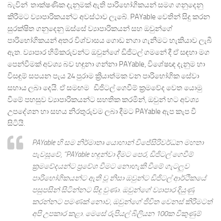
බැවින් තාක්ෂණික දැනුමක් ඇති පාරිභෝගිකයන් සමග ගනුදෙනු
කිරීමට ව්‍යාපාරිකයන්ට අවස්ථාව ලැබේ. PAYable වෙතින් සිදු කරන
සුරක්ෂිත ගනුදෙනු ඔස්සේ ව්‍යාපාරිකයන් සහ ඔවුන්ගේ
පාරිභෝගිකයන් අතර විශ්වාසය ගොඩ නගා ගැනීමට හැකියාව ලැබී
ඇත. ව්‍යාපාර හිමිකරුවන්ට ඔවුන්ගේ ඩිජිටල් ගමනේ දී ඒ සඳහා මග
පෙන්වීමක් අවශ්‍ය බව හඳුනා ගන්නා PAYable, විශේෂඥ දැනුම හා
විසඳුම් සපයන පැය 24 පුරාම ක්‍රියාත්මක වන පාරිභෝගික සේවා
සහාය ලබා දෙයි. ඒ සමඟම ඩිජිටල් ගෙවීම් ක්‍රමවේද වෙත යොමු
වීමේ පහසුව ව්‍යාපාරිකයන්ට සහතික කරමින්, ඔවුන් හට අවශ්‍ය
උපදේශන හා සහය නිරතුරුවම ලබා දීමට PAYable ඇප කැප වී
සිටියි.
PAYable හි සම නිර්මාතෘ යොහාන් විජේසිරිවර්ධන මහතා
පැවසූවේ, “PAYable හඳුන්වා දීමට පෙර, ඩිජිටල් ගෙවීම්
ක්‍රමවේදයන්ට ප්‍රවේශ වීමට නොහැකි වීමේ ගැටලුව
පාරිභෝගිකයන්ට ඇති වූ නිසා ඔවුන්ට ඩිජිටල් ආර්ථිකයේ
පසුපසින් සිටින්නට සිදු වුණා. ඔවුන්ගේ ව්‍යාපාර දියුණු
කරන්නට පමණක් නොව, ඔවුන්ගේ ජීවිත වෙනස් කිරීමටත්
අපි උපකාර කළා. මෙසේ රුපියල් බිලියන 100ක විකුණුම්