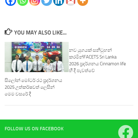
YOU MAY ALSO LIKE...
නව යුගයක් සනිටුහන්
කරමින්FACETS Sri Lanka
2026 ප්‍රදර්ශනය Cinnamon life
හී දී පැවත්වේ
සිලෝන් මෝටර් රථ ප්‍රදර්ශනය
2025 උත්කර්ෂවත් ලෙසින්
මෙම වසරේ දී
FOLLOW US ON FACEBOOK