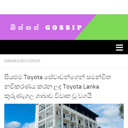
Skip to content
SINHALA BIZ GOSSIP
සියළුම Toyota සේවාවන්ගෙන් සමන්විත
නවීකරණය කරන ලද Toyota Lanka
කුරුණෑගල ශාඛාව විවෘත වූ වගයි