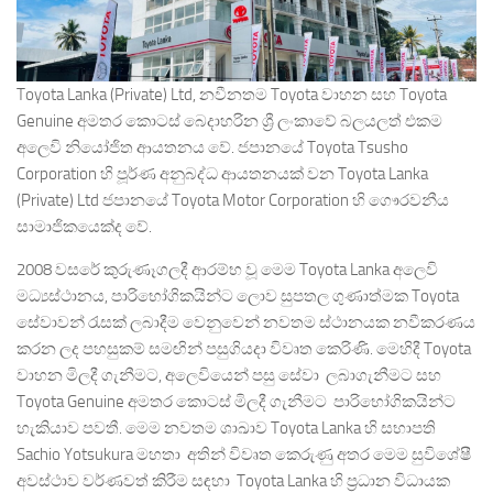
Toyota Lanka (Private) Ltd, නවීනතම Toyota වාහන සහ Toyota
Genuine අමතර කොටස් බෙදාහරින ශ්‍රී ලංකාවේ බලයලත් එකම
අලෙවි නියෝජිත ආයතනය වේ. ජපානයේ Toyota Tsusho
Corporation හි පූර්ණ අනුබද්ධ ආයතනයක් වන Toyota Lanka
(Private) Ltd ජපානයේ Toyota Motor Corporation හි ගෞරවනීය
සාමාජිකයෙක්ද වේ.
2008 වසරේ කුරුණෑගලදී ආරම්භ වූ මෙම Toyota Lanka අලෙවි
මධ්‍යස්ථානය, පාරිභෝගිකයින්ට ලොව සුපතල ගුණාත්මක Toyota
සේවාවන් රැසක් ලබාදීම වෙනුවෙන් නවතම ස්ථානයක නවීකරණය
කරන ලද පහසුකම් සමඟින් පසුගියදා විවෘත කෙරිණි. මෙහිදී Toyota
වාහන මිලදී ගැනීමට, අලෙවියෙන් පසු සේවා ලබාගැනීමට සහ
Toyota Genuine අමතර කොටස් මිලදී ගැනීමට පාරිභෝගිකයින්ට
හැකියාව පවතී. මෙම නවතම ශාඛාව Toyota Lanka හි සභාපති
Sachio Yotsukura මහතා අතින් විවෘත කෙරුණු අතර මෙම සුවිශේෂී
අවස්ථාව වර්ණවත් කිරීම සඳහා Toyota Lanka හි ප්‍රධාන විධායක