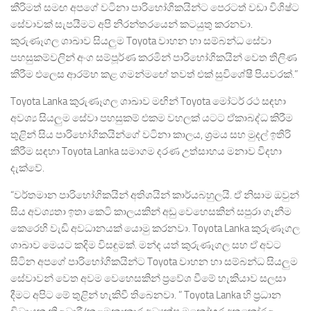
කීරිමත් සමඟ අපගේ වටිනා පාරිභෝගිකයින්ට පෙරටත් වඩා විශිෂ්ට
සේවාවක් සැපයීමට අපි නිරන්තරයෙන් කටයුතු කරනවා.
කුරුණෑගල ශාඛාව සියලුම Toyota වාහන හා සම්බන්ධ සේවා
පහසුකම්වලින් අංග සම්පූර්ණ කරමින් පාරිභෝගිකයින් වෙත තිලිණ
කිරීම එලෙස ආරම්භ කළ ගමන්මඟේ තවත් එක් සුවිශේෂී පියවරක්.”
Toyota Lanka කුරුණෑගල ශාඛාව මඟින් Toyota මෝටර් රථ සඳහා
අවශ්‍ය සියලුම සේවා පහසුකම් එකම වහලක් යටට ඒකාබද්ධ කිරීම
තුළින් සිය පාරිභෝගිකයින්ගේ වටිනා කාලය, ශ්‍රමය සහ මුදල් ඉතිරි
කිරීම සඳහා Toyota Lanka සමාගම දරණ උත්සාහය මනාව විදහා
දැක්වේ.
“වර්තමාන පාරිභෝගිකයින් අතිශයින් කාර්යබහුලයි. ඒ නිසාම ඔවුන්
සිය අවශ්‍යතා ඉතා කෙටි කාලයකින් අඩු වෙහෙසකින් සපුරා ගැනීම
කෙරෙහි වැඩි අවධානයක් යොමු කරනවා. Toyota Lanka කුරුණෑගල
ශාඛාව මෙයට කදිම විසඳුමක්. මන්ද යත් කුරුණෑගල සහ ඒ අවට
සිටින අපගේ පාරිභෝගිකයින්ට Toyota වාහන හා සම්බන්ධ සියලුම
සේවාවන් වෙත අවම වෙහෙසකින් ප්‍රවේශ වීමේ හැකියාව සලසා
දීමට අපිට මේ තුළින් හැකිවී තිබෙනවා. ” Toyota Lanka හි ප්‍රධාන