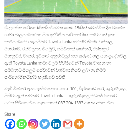
ශ්‍රී ලාංකික පාරිභෝගිකයින් වෙත ශාඛා 18කින් සමන්විත දීප ව්‍යාප්ත
ශාඛා ජාලයක් හරහා සිය අද්විතීය පාරිභෝගික සේවාවන් ඉතා
කාර්යක්ෂමව සැපයීමට Toyota Lanka සමත්ව තිබේ. වත්තල,
මහරගම, රත්මලාන, මීගමුව, හයිඩ්පාක් කෝනර්, රත්නපුර,
මහනුවර, මාතර, අම්පාර, අනුරාධපුර සහ කුරුණෑගල යන ප්‍රදේශවල
ඇති Toyota Lanka ශාඛා වලට පිවිසීමෙන් Toyota වාහන හා
සම්බන්ධ සියලුම සේවාවන් විශ්වාසනීයව ලබා ගැනීමට
පාරිභෝගිකයින්ට හැකියාව පවතී.
වැඩි විස්තර දැනගැනීම සඳහා නො. 101, විල්ගොඩ පාර, කුරුණෑගල
පිහිටා ඇති නවතම Toyota Lanka – කුරුණෑගල මධ්‍යස්ථානයට
වෙත පිවිසෙන්න නැතහොත් 037 204 1333 අංකය අමතන්න.
Share