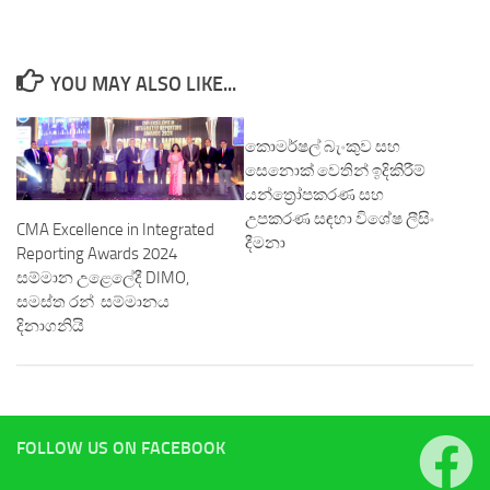
YOU MAY ALSO LIKE...
කොමර්ෂල් බැංකුව සහ
සෙනොක් වෙතින් ඉදිකිරීම්
යන්ත්‍රෝපකරණ සහ
උපකරණ සඳහා විශේෂ ලීසිං
CMA Excellence in Integrated
දීමනා
Reporting Awards 2024
සම්මාන උළෙලේදී DIMO,
සමස්ත රන් සම්මානය
දිනාගනියි
FOLLOW US ON FACEBOOK