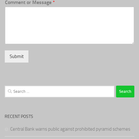
Comment or Message
*
Submit
Search
for:
RECENT POSTS
Central Bank warns public against prohibited pyramid schemes