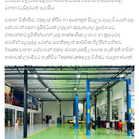
විධායක නිලධාරී/කළමනාකාර අධ්‍යක්ෂ මනෝහර අතුකෝරල
මහතා වැඩිදුරටත් පැවසීය.
වාහන විකිණීම, එකලස් කිරීම හා අනෙකුත් සියලුම අලෙවියෙන් පසු
සේවාවන් සඳහා ප්‍රසිද්ධියක් උසුලන කුරූණැගල ප්‍රදේශයට,
ජාත්‍යන්තර ප්‍රමිතීන්ගෙන් යුතු තාක්ෂණික උපාංග හා ක්‍රමවේද
සමඟින් පළපුරුදු මෙන්ම සහතිකලත් කාර්මික ශිල්පීන් සහිතව
Toyota වාහන සේවාවන් එකම ස්ථානයකදී ලබාගත හැකි අති නවීන
ශාඛාවක් ලබාදීමට හැකිවීම Toyota Lanka ලද විශිෂ්ට ජයග්‍රහණයක්.