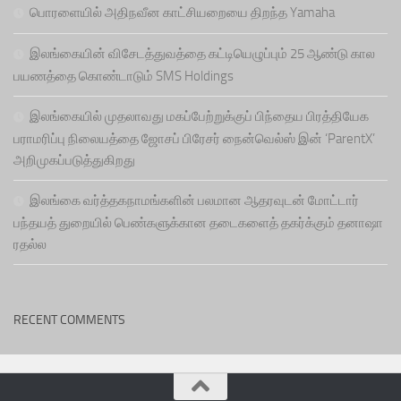
பொரளையில் அதிநவீன காட்சியறையை திறந்த Yamaha
இலங்கையின் விசேடத்துவத்தை கட்டியெழுப்பும் 25 ஆண்டு கால
பயணத்தை கொண்டாடும் SMS Holdings
இலங்கையில் முதலாவது மகப்பேற்றுக்குப் பிந்தைய பிரத்தியேக
பராமரிப்பு நிலையத்தை ஜோசப் பிரேசர் நைன்வெல்ஸ் இன் ‘ParentX’
அறிமுகப்படுத்துகிறது
இலங்கை வர்த்தகநாமங்களின் பலமான ஆதரவுடன் மோட்டார்
பந்தயத் துறையில் பெண்களுக்கான தடைகளைத் தகர்க்கும் தனாஷா
ரதல்ல
RECENT COMMENTS