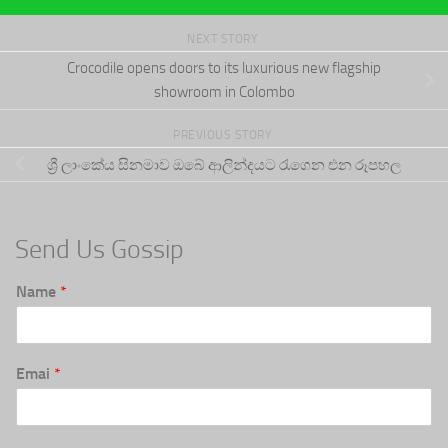
NEXT STORY
Crocodile opens doors to its luxurious new flagship
showroom in Colombo
PREVIOUS STORY
ශ්‍රී ලාංකේය සිනමාව ඔබේ ආලින්දයට රැගෙන එන රූපහල
Send Us Gossip
Name
*
Emai
*