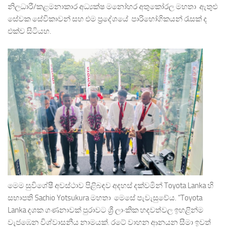
නිලධාරී/කළමනාකාර අධ්‍යක්ෂ මනෝහර අතුකෝරල මහතා ඇතුළු
සේවක සේවිකාවන් සහ එම ප්‍රදේශයේ පාරිභෝගිකයන් රැසක් ද
එක්ව සිටියහ.
මෙම සුවිශේෂී අවස්ථාව පිළිබඳව අදහස් දක්වමින් Toyota Lanka හි
සභාපති Sachio Yotsukura මහතා මෙසේ පැවැසුවේය. “Toyota
Lanka දශක ගණනාවක් පුරාවට ශ්‍රී ලාංකික හදවත්වල ඉහළින්ම
වැජඹෙන විශ්වාසනීය නාමයක්. රටේ වාහන ආනයන සීමා ඉවත්