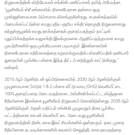
நிறுவனத்தின் விநியோகச் சங்கிலி பணிப்பாளர் தமித் அபேரத்ன,
“யூனிலீவர் ஸ்ரீ லங்காவில், நிலைபேறான தன்மை ஒரு
முன்னுரிமையான அம்சமாக விளங்குகின்றது. சபுகஸ்கந்தவில்
அமைக்கப்பட்டுள்ள எமது புதிய சூரிய சக்தி தொகுதி நிறுவலானது,
சுற்றுச்சூழலில் எமது தாக்கத்தைக் குறைப்பதற்கும் நாட்டின்
புதுப்பிக்கத்தக்க வலுசக்தி இலக்குகளை ஆதரிப்பதற்குமான எமது
முயற்சிகளில் ஒரு முக்கியமான படியாகும். இலங்கையின்
நிலைபேறான எதிர்காலத்தை உருவாக்குவதில் பங்களிப்பதில் தனியார்
துறையின் முக்கிய பங்கை இந்த திட்டம் எடுத்துக் காட்டுகிறது.”
என்றார்.
2015 ஆம் ஆண்டுடன் ஒப்பிடுககையில், 2030 ஆம் ஆண்டுக்குள்
முழுமையான Scope 1 & 2 பச்சை வீட்டு வாயு (GHG) வெளியீட்டை
100% குறைப்பதை அடைவதற்கான, அங்கீகரிக்கப்பட்ட, விஞ்ஞான
ரீதியிலான இலக்கை யூனிலீவர் நிறுவனம் கொண்டுள்ளது. 2039 ஆம்
ஆண்டுக்குள் அதன் மதிப்புச் சங்கிலி முழுவதும் நிகர பூச்சிய
மட்டத்திலான காபன் வெளியீட்டை அடைவது யூனிலீவர்
நிறுவனத்தின் நீண்டகால இலட்சியங்களில் ஒன்றாகும். நடைமுறை
ரீதியிலான நடவடிக்கைகளில் கவனம் செலுத்தி, கால தாமதத்தை