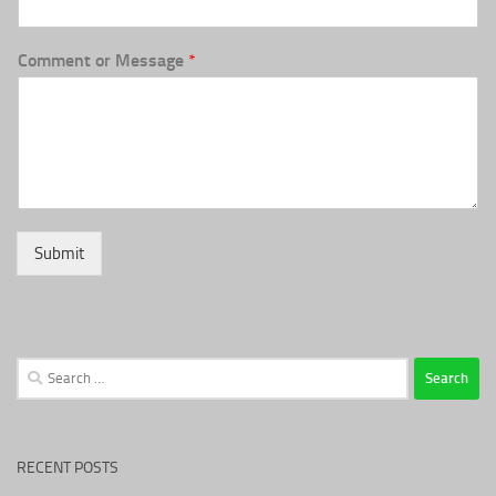
Comment or Message
*
Submit
Search
for:
RECENT POSTS