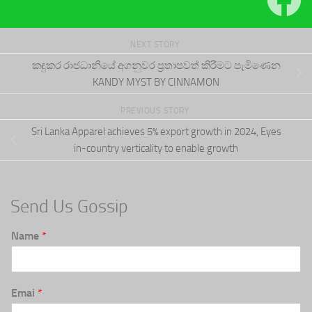
NEXT STORY
කඳුකර රාජධානියේ අගනුවර ප්‍රතාපවත් කිරීමට පැමිණෙන
KANDY MYST BY CINNAMON
PREVIOUS STORY
Sri Lanka Apparel achieves 5% export growth in 2024, Eyes
in-country verticality to enable growth
Send Us Gossip
Name
*
Emai
*