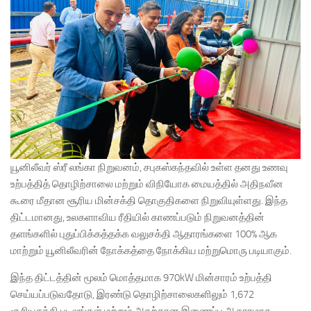
யூனிலீவர் ஸ்ரீ லங்கா நிறுவனம், சபுகஸ்கந்தவில் உள்ள தனது உணவு
உற்பத்தித் தொழிற்சாலை மற்றும் விநியோக மையத்தில் அதிநவீன
கூரை மீதான சூரிய மின்சக்தி தொகுதிகளை நிறுவியுள்ளது. இந்த
திட்டமானது, உலகளாவிய ரீதியில் காணப்படும் நிறுவனத்தின்
தளங்களில் புதுப்பிக்கத்தக்க வலுசக்தி ஆதாரங்களை 100% ஆக
மாற்றும் யூனிலீவரின் நோக்கத்தை நோக்கிய மற்றுமொரு படியாகும்.
இந்த திட்டத்தின் மூலம் மொத்தமாக 970kW மின்சாரம் உற்பத்தி
செய்யப்படுவதோடு, இரண்டு தொழிற்சாலைகளிலும் 1,672