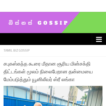
Skip to content
TAMIL BIZ GOSSIP
சபுகஸ்கந்த கூரை மீதான சூரிய மின்சக்தி
திட்டங்கள் மூலம் நிலைபேறான தன்மையை
மேம்படுத்தும் யூனிலீவர் ஸ்ரீ லங்கா