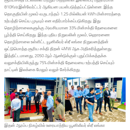
சூரியசக்தி படலங்கள் மற்றும் அதற்கான இணைப்பு ஆதாரமாக
810Kva இன்வேர்ட்டர் ஆகியன பயன்படுத்தப்பட்டுள்ளன. இந்த
தொகுதியின் மூலம் வருடாந்தம் 1.25 மில்லியன் kWh மின்சாரத்தை
உற்பத்தி செய்ய முடியும் என எதிர்பார்க்கப்படுகிறது. இது
தொழிற்சாலைகளுக்கு அவசியமான 33% மின்சக்தி தேவைகளை
பூர்த்தி செய்கிறது. இந்த புதிய நிறுவலின் மூலம், ஹொரணை
தொழிற்சாலை உள்ளிட்ட யூனிலீவர் ஸ்ரீ லங்கா நிறுவனத்தின்
ஒட்டுமொத்த சூரிய சக்தி திறன் 4MW ஆக அதிகரித்துள்ளது.
இத்திட்டமானது, 2050 ஆம் ஆண்டுக்குள் புதுப்பிக்கத்தக்க
வலுசக்தியிலிருந்து 75% மின்சக்தி தேவையை உற்பத்தி செய்யும்
நாட்டின் இலக்கை மேலும் வலுச் சேர்க்கிறது.
இதன் ஆரம்ப நிகழ்வில் உரையாற்றிய யூனிலீவர் ஸ்ரீ லங்கா