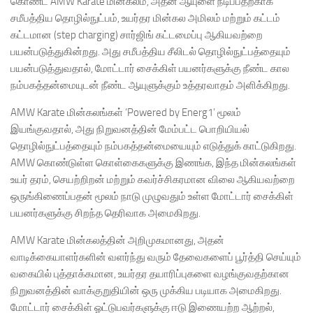
கொண்ட AMW Karate மின்கலம், அதன் ஆயுளை நீடிப்பதற்காக
சமீபத்திய தொழில்நுட்பம், உயர்தர மின்கல அமிலம் மற்றும் கட்டம்
கட்டமான (step charging) சார்ஜிங் கட்டமைப்பு ஆகியவற்றை
பயன்படுத்துகின்றது. அது சமீபத்திய சீலிடல் தொழில்நுட்பத்தையும்
பயன்படுத்துவதால், மோட்டார் சைக்கிள் பயனர்களுக்கு நீண்ட கால
நம்பகத்தன்மையுடன் நீண்ட ஆயுளுக்கும் உத்தரவாதம் அளிக்கிறது.
AMW Karate மின்கலங்கள் ‘Powered by Energ1’ மூலம்
இயங்குவதால், அது நிறுவனத்தின் மேம்பட்ட பொறியியல்
தொழில்நுட்பத்தையும் நம்பகத்தன்மையையும் எடுத்துக் காட்டுகிறது.
AMW கொண்டுள்ள கொள்கைகளுக்கு இணங்க, இந்த மின்கலங்கள்
உயர் தரம், செயற்றிறன் மற்றும் கவர்ச்சிகரமான விலை ஆகியவற்றை
ஒருங்கிணைப்பதன் மூலம் நாடு முழுவதும் உள்ள மோட்டார் சைக்கிள்
பயனர்களுக்கு சிறந்த தெரிவாக அமைகிறது.
AMW Karate மின்கலத்தின் அறிமுகமானது, அதன்
வாடிக்கையாளர்களின் வளர்ந்து வரும் தேவைகளைப் பூர்த்தி செய்யும்
வகையில் புத்தாக்கமான, உயர்தர தயாரிப்புகளை வழங்குவதற்கான
நிறுவனத்தின் வாக்குறுதியின் ஒரு முக்கிய படியாக அமைகிறது.
மோட்டார் சைக்கிள் ஓட்டுபவர்களுக்கு ஈடு இணையற்ற ஆற்றல்,