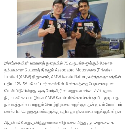
இலங்கையின் வாகனத் துறையில் 75 வருடங்களுக்கும் மேலாக
நம்பகமான பெயராத் திகழும் Associated Motorways (Private)
Limited (AMW) நிறுவனம், AMW Karate Battery வர்த்தக நாமத்தின்
புதிய 12V 5Ah மோட்டார் சைக்கிள் மின்கலத்தை பெருமையுடன்
வெளியிடுகின்றது. ஒரு போர்வீரரின் வலுவை உள்ளடக்கியதாக
நிர்மாணிக்கப்பட்டுள்ள AMW Karate மின்கலங்கள் ஒப்பிட முடியாத
நம்பகத்தன்மை மற்றும் செயற்றிறனை வழங்குவதன் மூலம் மோட்டார்
சைக்கிள் செலுத்துபவர்களுக்கு புதிய தர நிலையை வழங்குகின்றன.
அதன் பல்வேறு தனித்துவமான விற்பனை அணுகுமுறைகளைக்