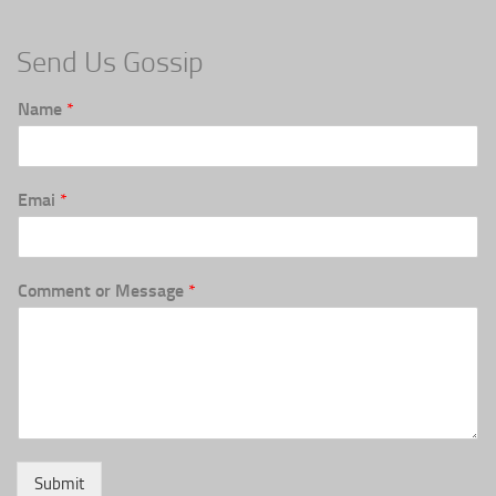
Send Us Gossip
Name
*
Emai
*
Comment or Message
*
Submit