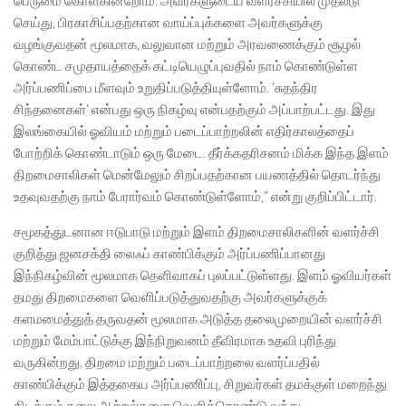
பெருமை கொள்கின்றோம். அவர்களுடைய வளர்ச்சியில் முதலீடு
செய்து, பிரகாசிப்பதற்கான வாய்ப்புக்களை அவர்களுக்கு
வழங்குவதன் மூலமாக, வலுவான மற்றும் அரவணைக்கும் சூழல்
கொண்ட சமுதாயத்தைக் கட்டியெழுப்புவதில் நாம் கொண்டுள்ள
அர்ப்பணிப்பை மீளவும் உறுதிப்படுத்தியுள்ளோம். ‘சுதந்திர
சிந்தனைகள்’ என்பது ஒரு நிகழ்வு என்பதற்கும் அப்பாற்பட்டது. இது
இலங்கையில் ஓவியம் மற்றும் படைப்பாற்றலின் எதிர்காலத்தைப்
போற்றிக் கொண்டாடும் ஒரு மேடை. தீர்க்கதரிசனம் மிக்க இந்த இளம்
திறமைசாலிகள் மென்மேலும் சிறப்பதற்கான பயணத்தில் தொடர்ந்து
உதவுவதற்கு நாம் பேரார்வம் கொண்டுள்ளோம்,” என்று குறிப்பிட்டார்.
சமூகத்துடனான ஈடுபாடு மற்றும் இளம் திறமைசாலிகளின் வளர்ச்சி
குறித்து ஜனசக்தி லைஃப் காண்பிக்கும் அர்ப்பணிப்பானது
இந்நிகழ்வின் மூலமாக தெளிவாகப் புலப்பட்டுள்ளது. இளம் ஓவியர்கள்
தமது திறமைகளை வெளிப்படுத்துவதற்கு அவர்களுக்குக்
களமமைத்துத் தருவதன் மூலமாக அடுத்த தலைமுறையின் வளர்ச்சி
மற்றும் மேம்பாட்டுக்கு இந்நிறுவனம் தீவிரமாக உதவி புரிந்து
வருகின்றது. திறமை மற்றும் படைப்பாற்றலை வளர்ப்பதில்
காண்பிக்கும் இத்தகைய அர்ப்பணிப்பு, சிறுவர்கள் தமக்குள் மறைந்து
கிடக்கும் கலை ஆற்றல்களை வெளிக்கொண்டு வந்து,