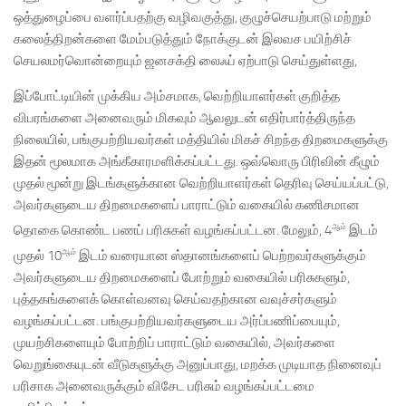
ஒத்துழைப்பை வளர்ப்பதற்கு வழிவகுத்து, குழுச்செயற்பாடு மற்றும்
கலைத்திறன்களை மேம்படுத்தும் நோக்குடன் இலவச பயிற்சிச்
செயலமர்வொன்றையும் ஜனசக்தி லைஃப் ஏற்பாடு செய்துள்ளது,
இப்போட்டியின் முக்கிய அம்சமாக, வெற்றியாளர்கள் குறித்த
விபரங்களை அனைவரும் மிகவும் ஆவலுடன் எதிர்பார்த்திருந்த
நிலையில், பங்குபற்றியவர்கள் மத்தியில் மிகச் சிறந்த திறமைகளுக்கு
இதன் மூலமாக அங்கீகாரமளிக்கப்பட்டது. ஒவ்வொரு பிரிவின் கீழும்
முதல் மூன்று இடங்களுக்கான வெற்றியாளர்கள் தெரிவு செய்யப்பட்டு,
அவர்களுடைய திறமைகளைப் பாராட்டும் வகையில் கணிசமான
ஆம்
தொகை கொண்ட பணப் பரிசுகள் வழங்கப்பட்டன. மேலும், 4
இடம்
ஆம்
முதல் 10
இடம் வரையான ஸ்தானங்களைப் பெற்றவர்களுக்கும்
அவர்களுடைய திறமைகளைப் போற்றும் வகையில் பரிசுகளும்,
புத்தகங்களைக் கொள்வனவு செய்வதற்கான வவுச்சர்களும்
வழங்கப்பட்டன. பங்குபற்றியவர்களுடைய அர்ப்பணிப்பையும்,
முயற்சிகளையும் போற்றிப் பாராட்டும் வகையில், அவர்களை
வெறுங்கையுடன் வீடுகளுக்கு அனுப்பாது, மறக்க முடியாத நினைவுப்
பரிசாக அனைவருக்கும் விசேட பரிசும் வழங்கப்பட்டமை