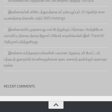
பொரளையில் அதிநவீன காட்சியறையை திறந்த Yamaha
இலங்கையின் விசேடத்துவத்தை கட்டியெழுப்பும் 25 ஆண்டு கால
பயணத்தை கொண்டாடும் SMS Holdings
இலங்கையில் முதலாவது மகப்பேற்றுக்குப் பிந்தைய பிரத்தியேக
பராமரிப்பு நிலையத்தை ஜோசப் பிரேசர் நைன்வெல்ஸ் இன் ‘ParentX’
அறிமுகப்படுத்துகிறது
இலங்கை வர்த்தகநாமங்களின் பலமான ஆதரவுடன் மோட்டார்
பந்தயத் துறையில் பெண்களுக்கான தடைகளைத் தகர்க்கும் தனாஷா
ரதல்ல
RECENT COMMENTS