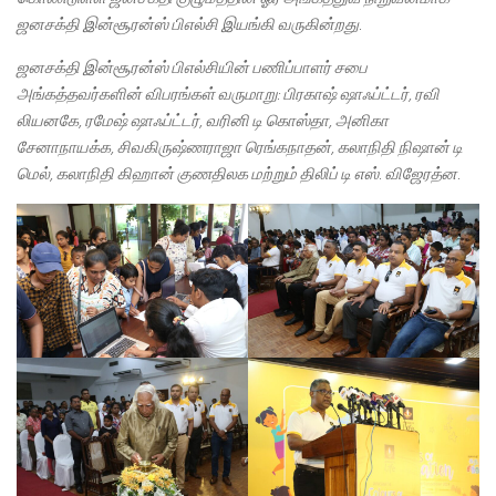
ஜனசக்தி இன்சூரன்ஸ் பிஎல்சி இயங்கி வருகின்றது.
ஜனசக்தி இன்சூரன்ஸ் பிஎல்சியின் பணிப்பாளர் சபை
அங்கத்தவர்களின் விபரங்கள் வருமாறு: பிரகாஷ் ஷாஃப்ட்டர்
, ரவி
லியனகே, ரமேஷ் ஷாஃப்ட்டர், வரினி டி கொஸ்தா, அனிகா
சேனாநாயக்க, சிவகிருஷ்ணராஜா ரெங்கநாதன், கலாநிதி நிஷான் டி
மெல், கலாநிதி கிஹான் குணதிலக மற்றும் திலிப் டி எஸ். விஜேரத்ன.