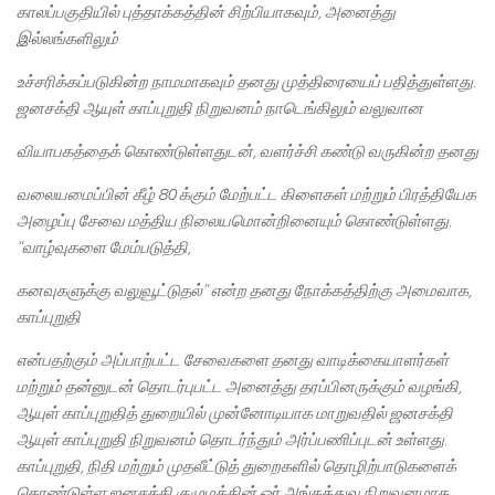
காலப்பகுதியில் புத்தாக்கத்தின் சிற்பியாகவும்
, அனைத்து
இல்லங்களிலும்
உச்சரிக்கப்படுகின்ற நாமமாகவும் தனது முத்திரையைப் பதித்துள்ளது
.
ஜனசக்தி ஆயுள் காப்புறுதி நிறுவனம் நாடெங்கிலும் வலுவான
வியாபகத்தைக் கொண்டுள்ளதுடன்
, வளர்ச்சி கண்டு வருகின்ற தனது
வலையமைப்பின் கீழ் 80 க்கும் மேற்பட்ட கிளைகள் மற்றும் பிரத்தியேக
அழைப்பு சேவை மத்திய நிலையமொன்றினையும் கொண்டுள்ளது.
“வாழ்வுகளை மேம்படுத்தி,
கனவுகளுக்கு வலுவூட்டுதல்
” என்ற தனது நோக்கத்திற்கு அமைவாக,
காப்புறுதி
என்பதற்கும் அப்பாற்பட்ட சேவைகளை தனது வாடிக்கையாளர்கள்
மற்றும் தன்னுடன் தொடர்புபட்ட அனைத்து தரப்பினருக்கும் வழங்கி
,
ஆயுள் காப்புறுதித் துறையில் முன்னோடியாக மாறுவதில் ஜனசக்தி
ஆயுள் காப்புறுதி நிறுவனம் தொடர்ந்தும் அர்ப்பணிப்புடன் உள்ளது.
காப்புறுதி, நிதி மற்றும் முதலீட்டுத் துறைகளில் தொழிற்பாடுகளைக்
கொண்டுள்ள ஜனசக்தி குழுமத்தின் ஓர் அங்கத்துவ நிறுவனமாக