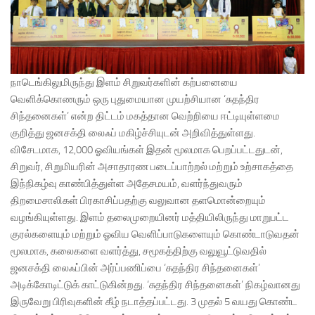
நாடெங்கிலுமிருந்து இளம் சிறுவர்களின் கற்பனையை
வெளிக்கொணரும் ஒரு புதுமையான முயற்சியான ‘சுதந்திர
சிந்தனைகள்’ என்ற திட்டம் மகத்தான வெற்றியை ஈட்டியுள்ளமை
குறித்து ஜனசக்தி லைஃப் மகிழ்ச்சியுடன் அறிவித்துள்ளது.
விசேடமாக, 12,000 ஓவியங்கள் இதன் மூலமாக பெறப்பட்டதுடன்,
சிறுவர், சிறுமியரின் அசாதாரண படைப்பாற்றல் மற்றும் உற்சாகத்தை
இந்நிகழ்வு காண்பித்துள்ள அதேசமயம், வளர்ந்துவரும்
திறமைசாலிகள் பிரகாசிப்பதற்கு வலுவான தளமொன்றையும்
வழங்கியுள்ளது. இளம் தலைமுறையினர் மத்தியிலிருந்து மாறுபட்ட
குரல்களையும் மற்றும் ஓவிய வெளிப்பாடுகளையும் கொண்டாடுவதன்
மூலமாக, கலைகளை வளர்த்து, சமூகத்திற்கு வலுவூட்டுவதில்
ஜனசக்தி லைஃப்பின் அர்ப்பணிப்பை ‘சுதந்திர சிந்தனைகள்’
அடிக்கோடிட்டுக் காட்டுகின்றது. ‘சுதந்திர சிந்தனைகள்’ நிகழ்வானது
இருவேறு பிரிவுகளின் கீழ் நடாத்தப்பட்டது. 3 முதல் 5 வயது கொண்ட