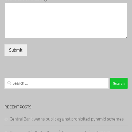
Submit
Search
for:
RECENT POSTS
Central Bank warns public against prohibited pyramid schemes