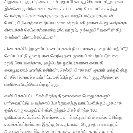
சிறுவர்கள் ஒரு பிரிவாகவும், 6 முதல் 10 வயது கொண்ட சிறுவர்கள்
இன்னொரு பிரிவாகவும் உள்ளடக்கப்பட்டனர். போட்டியில் கலந்து
கொள்ளும் அனைவருக்கும் தமது வயதையொத்தவர்களுடன்
போட்டியிடுவதற்கான நியாயமான மற்றும் மகிழ்வான அனுபவத்தைக்
கிடைக்கச் செய்வதற்காகவே இவ்வாறு இரு வேறு பிரிவுகளின் கீழ்
அவர்கள் உள்ளடக்கப்பட்டனர்.
கிடைக்கப்பெற்ற ஓவியப்படைப்புக்கள் நியாயமான முறையில் மதிப்பீடு
செய்யப்பட்டு, முறையான தெரிவு நடைமுறை பின்பற்றப்படுவதை
உறுதி செய்வதற்காக, புகழ்பெற்ற ஓவியர்களான கலாபதி,
கலாபூஷணம் புலஸ்தி எதிரிவீர, செல்வி. பிரசாதனி குமாரி, மற்றும் திரு.
பிரகீத் ரத்நாயக்க உள்ளிட்ட மதிப்பிற்குரிய நடுவர் குழு இதற்கான
பணியை மேற்கொண்டிருந்தது.
சமர்ப்பிக்கப்பட்ட மிகச் சிறந்த திறமைகளை பொதுமக்களும்
பார்வையிட்டு, அவற்றைப் போற்றுவதற்கு வாய்ப்பளிக்கும் முகமாக,
ஒவ்வொரு வயதுப் பிரிவிலிருந்தும் மிகச் சிறந்த 100
ஓவியப்படைப்புக்கள் இலங்கை மன்றக் கல்லூரியில் கண்காட்சிக்கு
வைக்கப்பட்டுள்ளன. இதற்கு மேலதிகமாக, பெறுமதியான கற்றல்
அனுபவங்களை இளம் ஓவியர்களுக்கு வழங்கி, சகாக்களுடன்