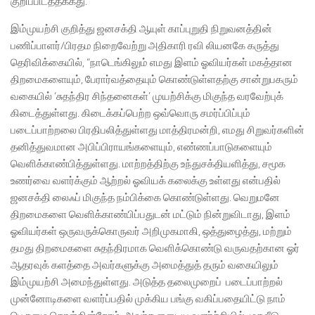
குறிப்பிடத்தக்கது.
இம்முயற்சி குறித்து ஜனசக்தி ஆயுள் காப்புறுதி நிறுவனத்தின்
பணிப்பாளர்/பிரதம நிறைவேற்று அதிகாரி ரவி லியனகே கருத்து
தெரிவிக்கையில், “நாடெங்கிலும் எமது இளம் ஓவியர்கள் மகத்தான
திறமைகளையும், பேரார்வத்தையும் கொண்டுள்ளதற்கு சான்றுபகரும்
வகையில் ‘சுதந்திர சிந்தனைகள்’ முயற்சிக்கு மிகுந்த வரவேற்புக்
கிடைத்துள்ளது. கிடைக்கப்பெற்ற ஒவ்வொரு சமர்ப்பிப்பும்
படைப்பாற்றலை பிரதிபலித்துள்ளது மாத்திரமன்றி, எமது சிறுவர்களின்
தனித்துவமான அபிப்பிராயங்களையும், எண்ணப்பாடுகளையும்
வெளிக்காண்பித்துள்ளது. மாற்றத்திற்கு உந்துசக்தியளித்து, சமூக
உணர்வை வளர்க்கும் ஆற்றல் ஓவியக் கலைக்கு உள்ளது என்பதில்
ஜனசக்தி லைஃப் மிகுந்த நம்பிக்கை கொண்டுள்ளது. வெறுமனே
திறமைகளை வெளிக்காண்பிப்பதுடன் மட்டும் நின்றுவிடாது, இளம்
ஓவியர்கள் ஒருவருக்கொருவர் அறிமுகமாகி, ஒத்துழைத்து, மற்றும்
தமது திறமைகளை சுதந்திரமாக வெளிக்கொண்டு வருவதற்கான ஓர்
ஆதரவுக் களத்தை அவர்களுக்கு அமைத்துத் தரும் வகையிலும்
இம்முயற்சி அமைந்துள்ளது. அடுத்த தலைமுறைப் படைப்பாற்றல்
முன்னோடிகளை வளர்ப்பதில் முக்கிய பங்கு வகிப்பதையிட்டு நாம்