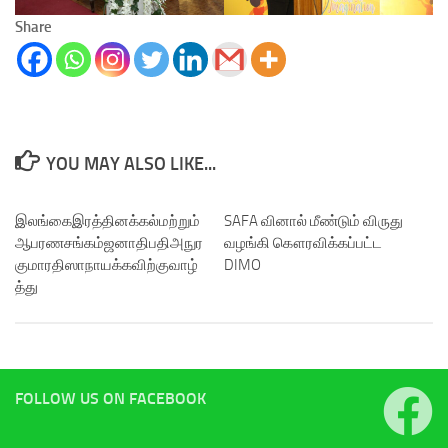
Share
YOU MAY ALSO LIKE...
இலங்கைஇரத்தினக்கல்மற்றும்
SAFA வினால் மீண்டும் விருது
ஆபரணசங்கம்ஜனாதிபதிஅநுர
வழங்கி கௌரவிக்கப்பட்ட
குமாரதிஸாநாயக்கவிற்குவாழ்
DIMO
த்து
FOLLOW US ON FACEBOOK