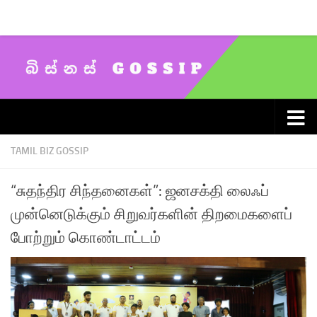
Skip to content
TAMIL BIZ GOSSIP
“சுதந்திர சிந்தனைகள்”: ஜனசக்தி லைஃப்
முன்னெடுக்கும் சிறுவர்களின் திறமைகளைப்
போற்றும் கொண்டாட்டம்