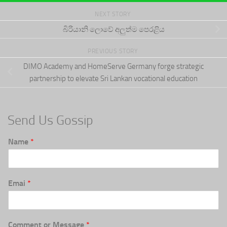
NEXT STORY
බිරියානි ලොවේ අලුත්ම පෙරළිය
PREVIOUS STORY
DIMO Academy and HomeServe Germany forge strategic
partnership to elevate Sri Lankan vocational education
Send Us Gossip
Name
*
Emai
*
Comment or Message
*