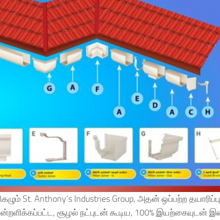
ும் St. Anthony’s Industries Group, அதன் ஒப்பற்ற தயாரிப்ப
்றளிக்கப்பட்ட, சூழல் நட்புடன் கூடிய, 100% இயற்கையுடன்