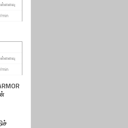
ொள்ளளவு
r/min
ொள்ளளவு
r/min
N ARMOR
ன்
ிச்