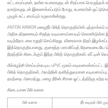
கட்டமைப்புகள், நவீன கூரைகளுடன் சிறப்பாக பொருந்தக
தகடுகளுடன் இணைக்கப்படும் போது, கூரையின் ஒட்டுமொத
முழுக் கட்டமைப்பும் உருவாகின்றது.
ANTON ARMOR மழைநீர் பீலித் தொகுதியின் புத்தாக்கம்
அதிக திறனையும் சிறந்த வடிவமைப்பையும் கொண்டுள்ள இது
வடிந்தோடலை உறுதி செய்கிறது. விரைவாக நிறம் இழக்கப்பட
இத்தொகுதியானது, குறைந்த பராமரிப்புத் தேவையையே க
நிறத்தில் கிடைக்கும் இந்த பீலித் தொகுதிகள், வீட்டின் வ
மீள்சுழற்சி செய்யக்கூடிய uPVC மூலம் வடிவமைக்கப்பட
பீலித் தொகுதிகள், அவற்றின் தனித்துவமான வடிவமைப்பு
தரத்தை அமைத்து, மழை நீரின் சீரான ஓட்டத்திற்கு ஏற்ற 
கிடையான பீலி வகை
பீலி வகை
நீர் வடிதல் பீலி மு