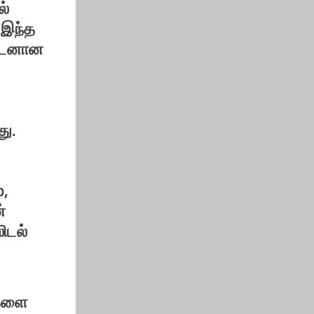
ல்
் இந்த
துடனான
து.
p,
்
ிடல்
ுகளை