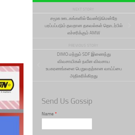
NEXT STORY
சமூக ஊடகங்களில் வேண்டுமென்றே
பரப்பப்படும் தவறான தகவல்கள் தொடர்பில்
எச்சரிக்கும் AMW
PREVIOUS STORY
DIMO மற்றும் SDF இணைந்து
விவசாயிகள் நவீன விவசாய
உபகரணங்களை பெறுவதற்கான வாய்ப்பை
அதிகரிக்கிறது
Send Us Gossip
Name
*