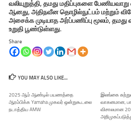
வலியுறுத்தி, தமது மதிப்புகளை பேணியவாறு வ
ஆனது, அதிநவீன தொழில்நுட்பம் மற்றும் வ
அசைக்க முடியாத அர்ப்பணிப்பு மூலம், தமத
உறுதி பூண்டுள்ளது.
Share
YOU MAY ALSO LIKE...
2025 ஆம் ஆண்டில் பயணத்தை
இலங்கை சுற்று
ஆரம்பிக்க Yamaha முகவர் ஒன்றுகூடலை
வாகனமான, பாத
நடாத்திய AMW
விசாலமான 202
அறிமுகப்படுத