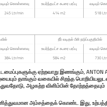
வடியும் கொள்ளளவு
உயர்ந்தபட்ச கூரை பரப்பு
வடியும் க
245 Ltr/min
414 m2
518 Lt
டிவில்
நீர் வடிதல் பீலி நடுப்பகுதியில்
வடியும் கொள்ளளவு
உயர்ந்தபட்ச கூரை பரப்பு
வடியும் க
384 Ltr/min
584 m2
730 Lt
ட்டமைப்புகளுக்கு ஏற்றவாறு இணங்கும், ANTO
யும் தாங்கும் வகையில் சிறந்த பொறியியலுட
்துவதோடு, அழகற்ற விளிம்பின் தோற்றத்தையும்
ம் தனித்துவமான அம்சத்தைக் கொண்ட இது, உற்பத்த