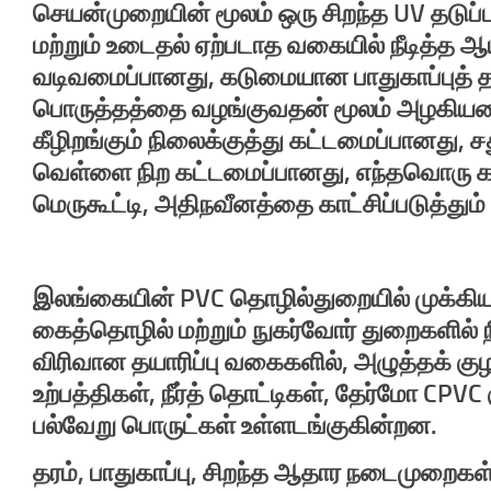
செயன்முறையின் மூலம் ஒரு சிறந்த UV தடுப
மற்றும் உடைதல் ஏற்படாத வகையில் நீடித்த ஆய
வடிவமைப்பானது, கடுமையான பாதுகாப்புத்
பொருத்தத்தை வழங்குவதன் மூலம் அழகியலை
கீழிறங்கும் நிலைக்குத்து கட்டமைப்பானது,
வெள்ளை நிற கட்டமைப்பானது, எந்தவொரு கட
மெருகூட்டி, அதிநவீனத்தை காட்சிப்படுத்து
இலங்கையின் PVC தொழில்துறையில் முக்கிய பங
கைத்தொழில் மற்றும் நுகர்வோர் துறைகளில்
விரிவான தயாரிப்பு வகைகளில், அழுத்தக் குழா
உற்பத்திகள், நீர்த் தொட்டிகள், தேர்மோ CPVC
பல்வேறு பொருட்கள் உள்ளடங்குகின்றன.
தரம், பாதுகாப்பு, சிறந்த ஆதார நடைமுறைகள்