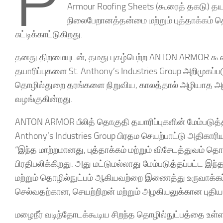
P
Armour Roofing Sheets (கூரைத் தகடு) த
நிலைபேறானத்தன்மை மற்றும் புத்தாக்கம் 
சுட்டிக்காட்டுகிறது.
தனது திறமையுடன், தமது புகழ்பெற்ற ANTON ARMOR கூர
தயாரிப்புகளை St. Anthony’s Industries Group அறிமுகப்
தொழில்துறை தரங்களை நிறுவிய, காலத்தால் அழியாத அழகிய
வழங்குகின்றது.
ANTON ARMOR பீலித் தொகுதி தயாரிப்புகளின் மேம்படுத்
Anthony’s Industries Group பிரதம செயற்பாட்டு அதிகாரி
“இந்த மாற்றமானது, புத்தாக்கம் மற்றும் விசேடத்துவம் 
பிரதிபலிக்கிறது. அது மட்டுமல்லாது மேம்படுத்தப்பட்ட
மற்றும் தொழில்நுட்பம் ஆகியவற்றை இணைத்து உருவாக்கப்
செல்வதற்கான, செயற்றிறன் மற்றும் அழகியலுக்கான புதிய
மழைநீர் வடிந்தோடக்கூடிய சிறந்த தொழில்நுட்பத்தை உள்