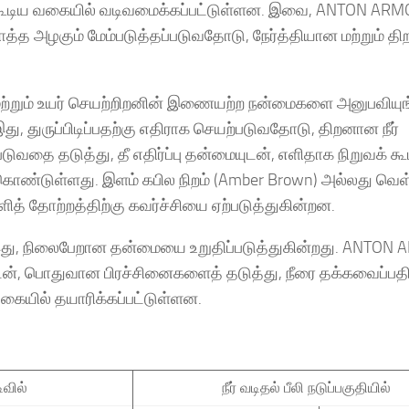
் கூடிய வகையில் வடிவமைக்கப்பட்டுள்ளன. இவை, ANTON ARM
்த அழகும் மேம்படுத்தப்படுவதோடு, நேர்த்தியான மற்றும் 
 மற்றும் உயர் செயற்றிறனின் இணையற்ற நன்மைகளை அனுபவியுங
, துருப்பிடிப்பதற்கு எதிராக செயற்படுவதோடு, திறனான நீர்
ுவதை தடுத்து, தீ எதிர்ப்பு தன்மையுடன், எளிதாக நிறுவக் கூ
ொண்டுள்ளது. இளம் கபில நிறம் (Amber Brown) அல்லது வெ
ெளித் தோற்றத்திற்கு கவர்ச்சியை ஏற்படுத்துகின்றன.
்ட இது, நிலைபேறான தன்மையை உறுதிப்படுத்துகின்றது. ANTON
டன், பொதுவான பிரச்சினைகளைத் தடுத்து, நீரை தக்கவைப்பதில
வகையில் தயாரிக்கப்பட்டுள்ளன.
டிவில்
நீர் வடிதல் பீலி நடுப்பகுதியில்