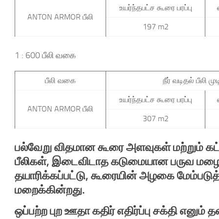
உயர்ந்தபட்ச கூரை பரப்பு
ANTON ARMOR பீலி
197 m2
1 : 600 பீலி வகை
பீலி வகை
நீர் வடிதல் பீலி மு
உயர்ந்தபட்ச கூரை பரப்பு
ANTON ARMOR பீலி
307 m2
பல்வேறு விதமான கூரை அளவுகள் மற்றும் க
பீலிகள், இடைவிடாத கடுமையான பருவ மழையை
தயாரிக்கப்பட்டு, கூரையின் அழகை மேம்படுத
மறைக்கின்றது.
ஒப்பற்ற புற ஊதா கதிர் எதிர்ப்பு சக்தி எனு