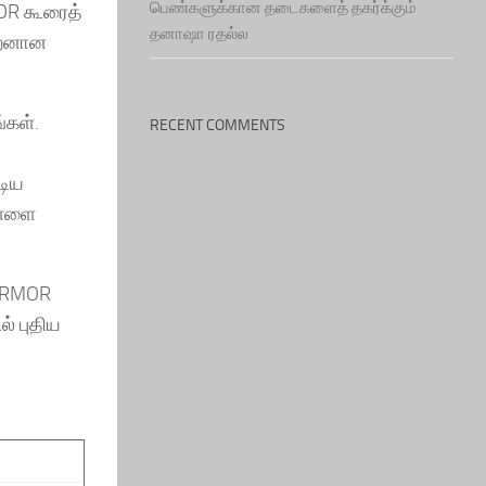
பெண்களுக்கான தடைகளைத் தகர்க்கும்
OR கூரைத்
தனாஷா ரதல்ல
திறனான
்கள்.
RECENT COMMENTS
டிய
ள்ளை
 ARMOR
் புதிய