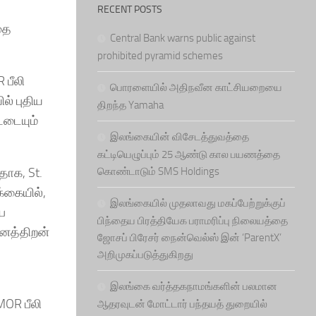
RECENT POSTS
தை
Central Bank warns public against
prohibited pyramid schemes
 பீலி
பொரளையில் அதிநவீன காட்சியறையை
ல் புதிய
திறந்த Yamaha
்டையும்
இலங்கையின் விசேடத்துவத்தை
கட்டியெழுப்பும் 25 ஆண்டு கால பயணத்தை
கொண்டாடும் SMS Holdings
தாக, St.
க்கையில்,
இலங்கையில் முதலாவது மகப்பேற்றுக்குப்
ை
பிந்தைய பிரத்தியேக பராமரிப்பு நிலையத்தை
னைத்திறன்
ஜோசப் பிரேசர் நைன்வெல்ஸ் இன் ‘ParentX’
ு
அறிமுகப்படுத்துகிறது
இலங்கை வர்த்தகநாமங்களின் பலமான
MOR பீலி
ஆதரவுடன் மோட்டார் பந்தயத் துறையில்