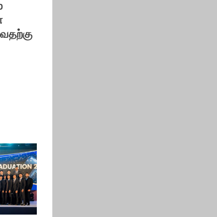
p
ள
ுவதற்கு