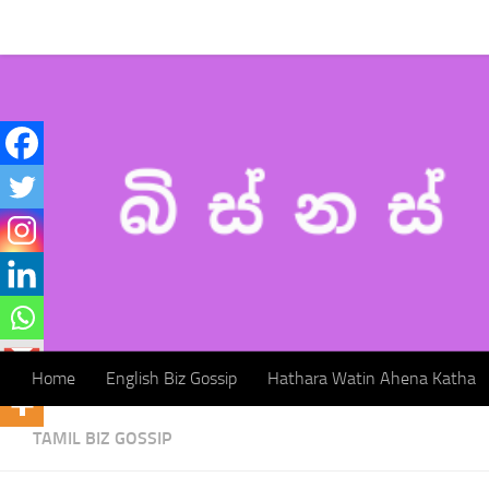
Home
English Biz Gossip
Hathara Watin Ahena Katha
Skip to content
Home
English Biz Gossip
Hathara Watin Ahena Katha
TAMIL BIZ GOSSIP