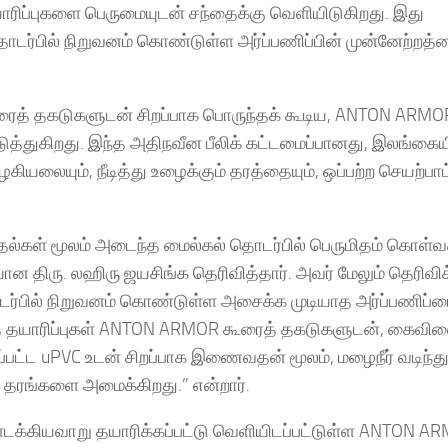
யாரிப்புகளை பெருமையுடன் சந்தைக்கு வெளியிடுகிறது. இது
தொடர்பில் நிறுவனம் கொண்டுள்ள அர்ப்பணிப்பின் முன்னேற்றத்
ைத் தகடுகளுடன் சிறப்பாக பொருந்தக் கூடிய, ANTON ARMOR
படுத்துகிறது. இந்த அதிநவீன பீலிக் கட்டமைப்பானது, இலங்கையி
லையும், நீடித்து உழைக்கும் தரத்தையும், ஒப்பற்ற செயற்பாட
தல்கள் மூலம் அடைந்த மைல்கல் தொடர்பில் பெருமிதம் கொள்வ
யான திரு. லஹிரு ஜயசிங்க தெரிவித்தார். அவர் மேலும் தெரிவி
தொடர்பில் நிறுவனம் கொண்டுள்ள அசைக்க முடியாத அர்ப்பணிப்ப
 இந்த தயாரிப்புகள் ANTON ARMOR கூரைத் தகடுகளுடன், கைவி
பட்ட uPVC உடன் சிறப்பாக இணைவதன் மூலம், மழைநீர் வடிந்த
 தரங்களை அமைக்கிறது.” என்றார்.
ளடக்கியவாறு தயாரிக்கப்பட்டு வெளியிடப்பட்டுள்ள ANTON AR