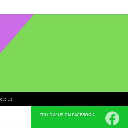
t Us
out Us
FOLLOW US ON FACEBOOK