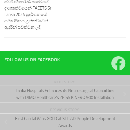
ස්වර්ණාභරණ සංගමයේ
දායකත්වයෙන් FACETS Sri
Lanka 2024 ප්‍රදර්ශනයේ
සමාරම්භය උත්කර්ෂවත්
අයුරින් පවත්වන ලදී
FOLLOW US ON FACEBOOK
NEXT STORY
Lanka Hospitals Enhances its Neurosurgical Capabilities
with DIMO Healthcare’s ZEISS KINEVO 900 Installation
PREVIOUS STORY
First Capital Wins GOLD at SLITAD People Development
Awards