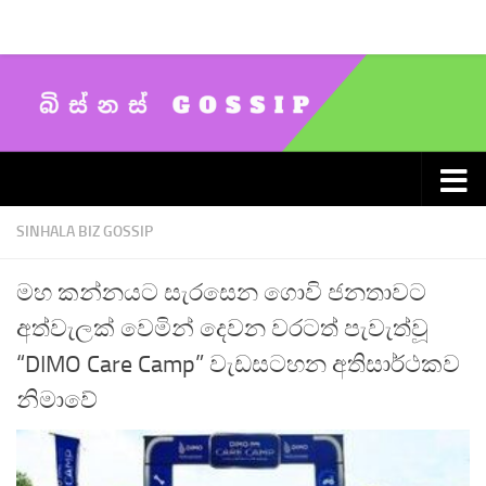
Skip to content
SINHALA BIZ GOSSIP
මහ කන්නයට සැරසෙන ගොවි ජනතාවට
අත්වැලක් වෙමින් දෙවන වරටත් පැවැත්වූ
“DIMO Care Camp” වැඩසටහන අතිසාර්ථකව
නිමාවේ