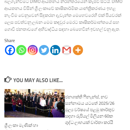
බලගැන්වීමට DIMO ආයතනය නිරන්තරයෙන් කැපවී සිටියි. DIMO
ආයතනය විසින් ශ්‍රී ලංකාවේ කෘෂිකාර්මික යාන්ත්‍රීකරණය ඉහළ
නැංවීම වෙනුවෙන් සිදුකරන දැවැන්ත මෙහෙවරෙහි එක් පියවරක්
ලෙස පවත්වනු ලබන මෙම කඳවුර මෙරට කෘෂිකර්මාන්තයේ සහ
ගොවි ජනතාවගේ අභිවෘද්ධිය සඳහා බෙහෙවින් ඉවහල් වනු ඇත.
Share
YOU MAY ALSO LIKE...
ජනශක්ති ෆිනෑන්ස්, නව
සන්නාමය යටතේ 2025/26
මූල්‍ය වර්ෂයේ පළමු කාර්තුව
සඳහා රුපියල් මිලියන 60ක
ශුද්ධ ලාභයක් වාර්තා කරයි
ශ්‍රී ලංකා මැණික් හා