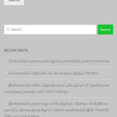
Submit
Search
for:
RECENT POSTS
Central Bank warns public against prohibited pyramid schemes
பொரளையில் அதிநவீன காட்சியறையை திறந்த Yamaha
இலங்கையின் விசேடத்துவத்தை கட்டியெழுப்பும் 25 ஆண்டு கால
பயணத்தை கொண்டாடும் SMS Holdings
இலங்கையில் முதலாவது மகப்பேற்றுக்குப் பிந்தைய பிரத்தியேக
பராமரிப்பு நிலையத்தை ஜோசப் பிரேசர் நைன்வெல்ஸ் இன் ‘ParentX’
அறிமுகப்படுத்துகிறது