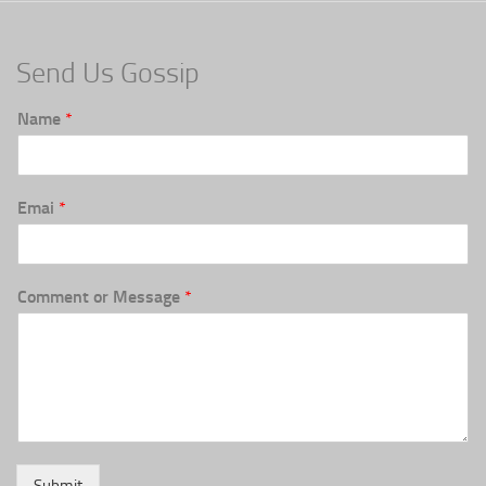
Send Us Gossip
Name
*
Emai
*
Comment or Message
*