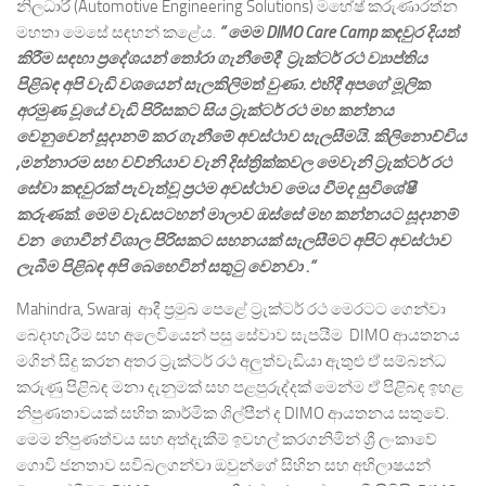
නිලධාරී (Automotive Engineering Solutions) මහේෂ් කරුණාරත්න
මහතා මෙසේ සඳහන් කළේය.
” මෙම DIMO Care Camp කඳවුර දියත්
කිරීම සඳහා ප්‍රදේශයන් තෝරා ගැනීමේදී ට්‍රැක්ටර් රථ ව්‍යාප්තිය
පිළිබඳ අපි වැඩි වශයෙන් සැලකිලිමත් වුණා. එහිදී අපගේ මූලික
අරමුණ වූයේ වැඩි පිරිසකට සිය ට්‍රැක්ටර් රථ මහ කන්නය
වෙනුවෙන් සූදානම් කර ගැනීමේ අවස්ථාව සැලසීමයි. කිලිනොච්චිය
,මන්නාරම සහ වව්නියාව වැනි දිස්ත්‍රික්කවල මෙවැනි ට්‍රැක්ටර් රථ
සේවා කඳවුරක් පැවැත්වූ ප්‍රථම අවස්ථාව මෙය වීමද සුවිශේෂී
කරුණක්. මෙම වැඩසටහන් මාලාව ඔස්සේ මහ කන්නයට සූදානම්
වන ගොවීන් විශාල පිරිසකට සහනයක් සැලසීමට අපිට අවස්ථාව
ලැබීම පිළිබඳ අපි බෙහෙවින් සතුටු වෙනවා .”
Mahindra, Swaraj ආදී ප්‍රමුඛ පෙළේ ට්‍රැක්ටර් රථ මෙරටට ගෙන්වා
බෙදාහැරීම සහ අලෙවියෙන් පසු සේවාව සැපයීම DIMO ආයතනය
මගින් සිදු කරන අතර ට්‍රැක්ටර් රථ අලුත්වැඩියා ඇතුළු ඒ සම්බන්ධ
කරුණු පිළිබඳ මනා දැනුමක් සහ පළපුරුද්දක් මෙන්ම ඒ පිළිබඳ ඉහළ
නිපුණතාවයක් සහිත කාර්මික ශිල්පීන් ද DIMO ආයතනය සතුවේ.
මෙම නිපුණත්වය සහ අත්දැකීම් ඉවහල් කරගනිමින් ශ්‍රී ලංකාවේ
ගොවි ජනතාව සවිබලගන්වා ඔවුන්ගේ සිහින සහ අභිලාෂයන්