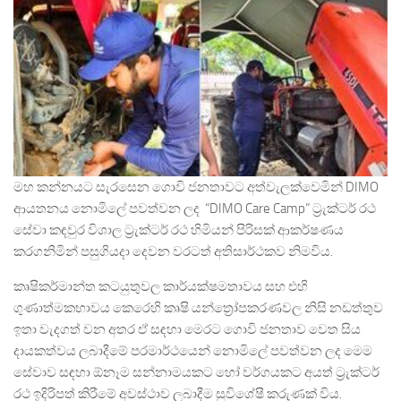
මහ කන්නයට සැරසෙන ගොවි ජනතාවට අත්වැලක්වෙමින් DIMO
ආයතනය නොමිලේ පවත්වන ලද “DIMO Care Camp” ට්‍රැක්ටර් රථ
සේවා කඳවුර විශාල ට්‍රැක්ටර් රථ හිමියන් පිරිසක් ආකර්ෂණය
කරගනිමින් පසුගියදා දෙවන වරටත් අතිසාර්ථකව නිමවිය.
කෘෂිකර්මාන්ත කටයුතුවල කාර්යක්ෂමතාවය සහ එහි
ගුණාත්මකභාවය කෙරෙහි කෘෂි යන්ත්‍රෝපකරණවල නිසි නඩත්තුව
ඉතා වැදගත් වන අතර ඒ සඳහා මෙරට ගොවි ජනතාව වෙත සිය
දායකත්වය ලබාදීමේ පරමාර්ථයෙන් නොමිලේ පවත්වන ලද මෙම
සේවාව සඳහා ඕනෑම සන්නාමයකට හෝ වර්ගයකට අයත් ට්‍රැක්ටර්
රථ ඉදිරිපත් කිරීමේ අවස්ථාව ලබාදීම සුවිශේෂී කරුණක් විය.