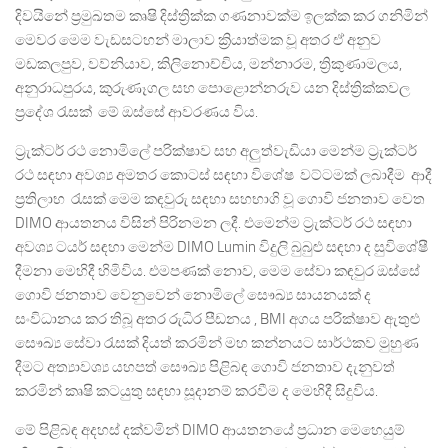
දිවයිනේ ප්‍රමුඛතම කෘෂි දිස්ත්‍රික්ක ගණනාවක්ම ඉලක්ක කර ගනිමින්
මෙවර මෙම වැඩසටහන් මාලාව ක්‍රියාත්මක වූ අතර ඒ අනුව
මඩකලපුව, වව්නියාව, කිලිනොච්චිය, මන්නාරම, ත්‍රිකුණාමලය,
අනුරාධපුරය, කුරුණෑගල සහ පොළොන්නරුව යන දිස්ත්‍රික්කවල
ප්‍රදේශ රැසක් මේ ඔස්සේ ආවරණය විය.
ට්‍රැක්ටර් රථ නොමිලේ පරික්ෂාව සහ අලුත්වැඩියා මෙන්ම ට්‍රැක්ටර්
රථ සඳහා අවශ්‍ය අමතර කොටස් සඳහා විශේෂ වට්ටමක් ලබාදීම ආදී
ප්‍රතිලාභ රැසක් මෙම කඳවුරු සඳහා සහභාගි වූ ගොවි ජනතාව වෙත
DIMO ආයතනය විසින් පිරිනමන ලදී. එමෙන්ම ට්‍රැක්ටර් රථ සඳහා
අවශ්‍ය ටයර් සඳහා මෙන්ම DIMO Lumin විදුලි බුබුළු සඳහා ද සුවිශේෂී
දීමනා මෙහිදී හිමිවිය. එමපණක් නොව, මෙම සේවා කඳවුර ඔස්සේ
ගොවි ජනතාව වෙනුවෙන් නොමිලේ සෞඛ්‍ය සායනයක් ද
සංවිධානය කර තිබූ අතර රුධිර පීඩනය , BMI අගය පරික්ෂාව ඇතුළු
සෞඛ්‍ය සේවා රැසක් දියත් කරමින් මහ කන්නයට සාර්ථකව මුහුණ
දීමට අත්‍යාවශ්‍ය යහපත් සෞඛ්‍ය පිළිබඳ ගොවි ජනතාව දැනුවත්
කරමින් කෘෂි කටයුතු සඳහා සූදානම් කරවීම ද මෙහිදී සිදුවිය.
මේ පිළිබඳ අදහස් දක්වමින් DIMO ආයතනයේ ප්‍රධාන මෙහෙයුම්