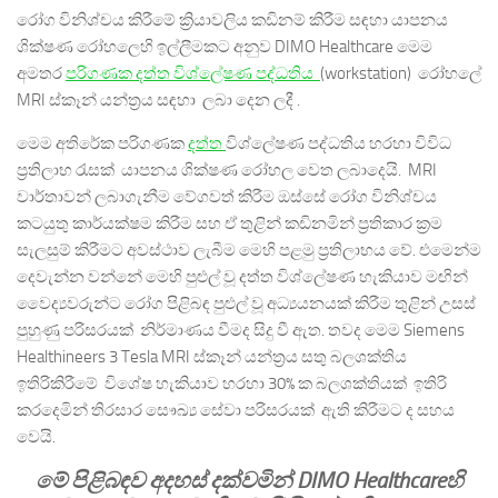
රෝග විනිශ්චය කිරීමේ ක්‍රියාවලිය කඩිනම් කිරීම සඳහා යාපනය
ශික්ෂණ රෝහලෙහි ඉල්ලීමකට අනුව DIMO Healthcare මෙම
අමතර
පරිගණක දත්ත විශ්ලේෂණ පද්ධතිය
(workstation) රෝහලේ
MRI ස්කෑන් යන්ත්‍රය සඳහා ලබා දෙන ලදී .
මෙම අතිරේක පරිගණක
දත්ත
විශ්ලේෂණ පද්ධතිය හරහා විවිධ
ප්‍රතිලාභ රැසක් යාපනය ශික්ෂණ රෝහල වෙත ලබාදෙයි. MRI
වාර්තාවන් ලබාගැනීම වේගවත් කිරීම ඔස්සේ රෝග විනිශ්චය
කටයුතු කාර්යක්ෂම කිරීම සහ ඒ තුළින් කඩිනමින් ප්‍රතිකාර ක්‍රම
සැලසුම් කිරීමට අවස්ථාව ලැබීම මෙහි පළමු ප්‍රතිලාභය වේ. එමෙන්ම
දෙවැන්න වන්නේ මෙහි පුළුල් වූ දත්ත විශ්ලේෂණ හැකියාව මඟින්
වෛද්‍යවරුන්ට රෝග පිළිබඳ පුළුල් වූ අධ්‍යයනයක් කිරීම තුළින් උසස්
පුහුණු පරිසරයක් නිර්මාණය වීමද සිදු වී ඇත. තවද මෙම Siemens
Healthineers 3 Tesla MRI ස්කෑන් යන්ත්‍රය සතු බලශක්තිය
ඉතිරිකිරීමේ විශේෂ හැකියාව හරහා 30% ක බලශක්තියක් ඉතිරි
කරදෙමින් තිරසාර සෞඛ්‍ය සේවා පරිසරයක් ඇති කිරීමට ද සහය
වෙයි.
මේ පිළිබඳව අදහස් දක්වමින් DIMO Healthcareහි