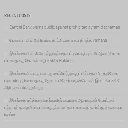
RECENT POSTS
Central Bank warns public against prohibited pyramid schemes
பொரளையில் அதிநவீன காட்சியறையை திறந்த Yamaha
இலங்கையின் விசேடத்துவத்தை கட்டியெழுப்பும் 25 ஆண்டு கால
பயணத்தை கொண்டாடும் SMS Holdings
இலங்கையில் முதலாவது மகப்பேற்றுக்குப் பிந்தைய பிரத்தியேக
பராமரிப்பு நிலையத்தை ஜோசப் பிரேசர் நைன்வெல்ஸ் இன் ‘ParentX’
அறிமுகப்படுத்துகிறது
இலங்கை வர்த்தகநாமங்களின் பலமான ஆதரவுடன் மோட்டார்
பந்தயத் துறையில் பெண்களுக்கான தடைகளைத் தகர்க்கும் தனாஷா
ரதல்ல