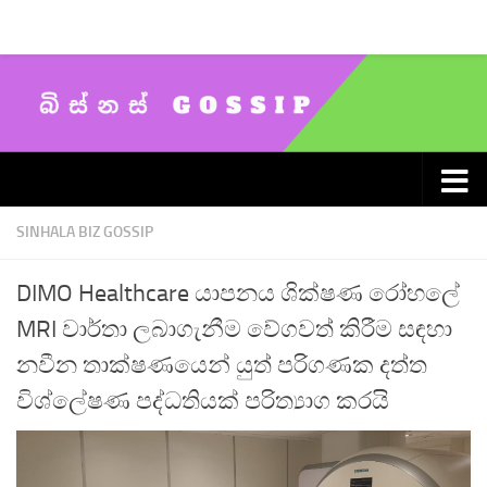
Skip to content
SINHALA BIZ GOSSIP
DIMO Healthcare යාපනය ශික්ෂණ රෝහලේ
MRI වාර්තා ලබාගැනීම වේගවත් කිරීම සඳහා
නවීන තාක්ෂණයෙන් යුත් පරිගණක දත්ත
විශ්ලේෂණ පද්ධතියක් පරිත්‍යාග කරයි