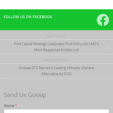
FOLLOW US ON FACEBOOK
NEXT STORY
First Capital Holdings Celebrates First Entry into LMD’s
Most Respected Entities List
PREVIOUS STORY
Huawei DCS Named a Leading VMware vSphere
Alternative by DCIG
Send Us Gossip
Name
*