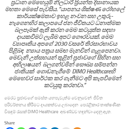
ප්‍රධාන මෙහෙයුම් නිලධාරී ප්‍රියන්ත දිසානායක
මහතා මෙසේ පැවසීය. “යාපනය ශික්ෂණ රෝහලේ
කාර්යක්ෂමතාව ඉහළ නංවන සහ උතුරු-
නැගෙනහිර කලාපයේ ජන ජීවිතයට ධනාත්මක
බලපෑමක් ඇති කරන මෙම කටයුත්ත සඳහා
දායකවීමට ලැබීම අපට ගෞරවයක්. මෙම
ව්‍යාපෘතිය අපගේ 2030 වසරේ තිරසාරභාවය
පිළිබඳ න්‍යාය පත්‍රය සමඟ මැනවින් ගැළපෙනවා.
මෙවැනි උත්සහයන් තුළින් ප්‍රජාවගේ සිහින සහ
අභිලාෂයන් බලගන්වමින් සෞඛ්‍ය සම්පන්න
ජාතියක් ගොඩනැගීමේ DIMO Healthcareහි
මෙහෙවර සාර්ථක කර ගැනීමට අපි කැපවීමෙන්
කටයුතු කරනවා.”
මෙරට ප්‍රජාවගේ සමස්ත යහපැවැත්ම වෙනුවෙන් ජීවිත
පරිවර්තනය කිරීමට දායකත්වය ලබාදෙන පෙරළිකාර තාක්ෂණික
විසඳුම් රැසක් DIMO Healthcare අඛණ්ඩව හඳුන්වා දෙනු ඇත.
Share