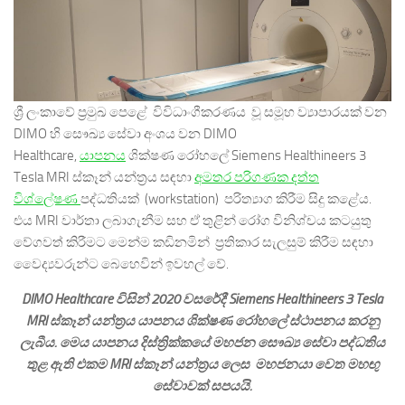
ශ්‍රී ලංකාවේ ප්‍රමුඛ පෙළේ විවිධාංගීකරණය වූ සමූහ ව්‍යාපාරයක් වන
DIMO හි සෞඛ්‍ය සේවා අංශය වන DIMO
Healthcare,
යාපනය
ශික්ෂණ රෝහලේ Siemens Healthineers 3
Tesla MRI ස්කෑන් යන්ත්‍රය සඳහා
අමතර
පරිගණක දත්ත
විශ්ලේෂණ
පද්ධතියක් (workstation) පරිත්‍යාග කිරීම සිදු කළේය.
එය MRI වාර්තා ලබාගැනීම සහ ඒ තුළින් රෝග විනිශ්චය කටයුතු
වේගවත් කිරීමට මෙන්ම කඩිනමින් ප්‍රතිකාර සැලසුම් කිරීම සඳහා
වෛද්‍යවරුන්ට බෙහෙවින් ඉවහල් වේ.
DIMO Healthcare විසින් 2020 වසරේදී Siemens Healthineers 3 Tesla
MRI ස්කෑන් යන්ත්‍රය යාපනය ශික්ෂණ රෝහලේ ස්ථාපනය කරනු
ලැබීය. මෙය යාපනය දිස්ත්‍රික්කයේ මහජන සෞඛ්‍ය සේවා පද්ධතිය
තුළ ඇති එකම MRI ස්කෑන් යන්ත්‍රය ලෙස මහජනයා වෙත මහඟු
සේවාවක් සපයයි.