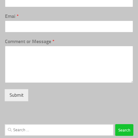
Emai
*
Comment or Message
*
Submit
Search
for: