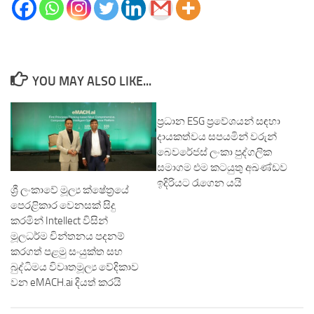
YOU MAY ALSO LIKE...
ප්‍රධාන ESG ප්‍රවේශයන් සඳහා
දායකත්වය සපයමින් වරුන්
බෙවරේජස් ලංකා පුද්ගලික
සමාගම එම කටයුතු අඛණ්ඩව
ඉදිරියට රැගෙන යයි
ශ්‍රී ලංකාවේ මූල්‍ය ක්ෂේත්‍රයේ
පෙරළිකාර වෙනසක් සිදු
කරමින් Intellect විසින්
මූලධර්ම චින්තනය පදනම්
කරගත් පළමු සංයුක්ත සහ
බුද්ධිමය විවෘතමූල්‍ය වේදිකාව
වන eMACH.ai දියත් කරයි