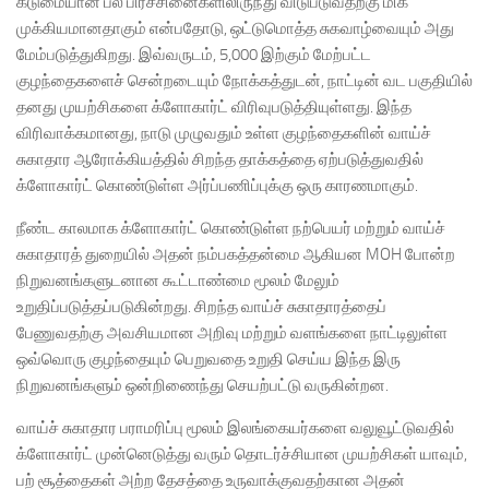
கடுமையான பல் பிரச்சினைகளிலிருந்து விடுபடுவதற்கு மிக
முக்கியமானதாகும் என்பதோடு, ஒட்டுமொத்த சுகவாழ்வையும் அது
மேம்படுத்துகிறது. இவ்வருடம், 5,000 இற்கும் மேற்பட்ட
குழந்தைகளைச் சென்றடையும் நோக்கத்துடன், நாட்டின் வட பகுதியில்
தனது முயற்சிகளை க்ளோகார்ட் விரிவுபடுத்தியுள்ளது. இந்த
விரிவாக்கமானது, நாடு முழுவதும் உள்ள குழந்தைகளின் வாய்ச்
சுகாதார ஆரோக்கியத்தில் சிறந்த தாக்கத்தை ஏற்படுத்துவதில்
க்ளோகார்ட் கொண்டுள்ள அர்ப்பணிப்புக்கு ஒரு காரணமாகும்.
நீண்ட காலமாக க்ளோகார்ட் கொண்டுள்ள நற்பெயர் மற்றும் வாய்ச்
சுகாதாரத் துறையில் அதன் நம்பகத்தன்மை ஆகியன MOH போன்ற
நிறுவனங்களுடனான கூட்டாண்மை மூலம் மேலும்
உறுதிப்படுத்தப்படுகின்றது. சிறந்த வாய்ச் சுகாதாரத்தைப்
பேணுவதற்கு அவசியமான அறிவு மற்றும் வளங்களை நாட்டிலுள்ள
ஒவ்வொரு குழந்தையும் பெறுவதை உறுதி செய்ய இந்த இரு
நிறுவனங்களும் ஒன்றிணைந்து செயற்பட்டு வருகின்றன.
வாய்ச் சுகாதார பராமரிப்பு மூலம் இலங்கையர்களை வலுவூட்டுவதில்
க்ளோகார்ட் முன்னெடுத்து வரும் தொடர்ச்சியான முயற்சிகள் யாவும்,
பற் சூத்தைகள் அற்ற தேசத்தை உருவாக்குவதற்கான அதன்