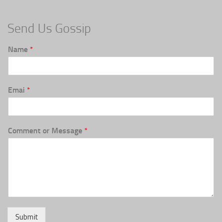
Send Us Gossip
Name
*
Emai
*
Comment or Message
*
Submit