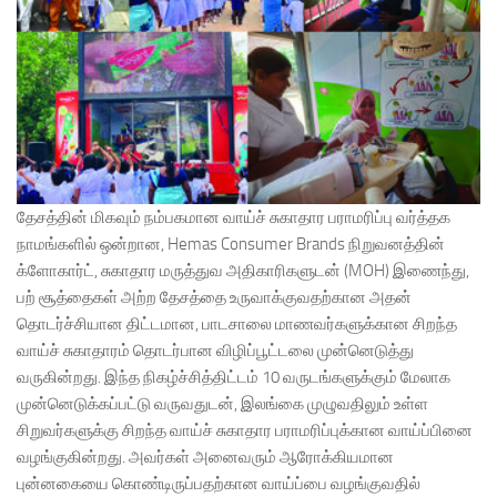
தேசத்தின் மிகவும் நம்பகமான வாய்ச் சுகாதார பராமரிப்பு வர்த்தக
நாமங்களில் ஒன்றான, Hemas Consumer Brands நிறுவனத்தின்
க்ளோகார்ட், சுகாதார மருத்துவ அதிகாரிகளுடன் (MOH) இணைந்து,
பற் சூத்தைகள் அற்ற தேசத்தை உருவாக்குவதற்கான அதன்
தொடர்ச்சியான திட்டமான, பாடசாலை மாணவர்களுக்கான சிறந்த
வாய்ச் சுகாதாரம் தொடர்பான விழிப்பூட்டலை முன்னெடுத்து
வருகின்றது. இந்த நிகழ்ச்சித்திட்டம் 10 வருடங்களுக்கும் மேலாக
முன்னெடுக்கப்பட்டு வருவதுடன், இலங்கை முழுவதிலும் உள்ள
சிறுவர்களுக்கு சிறந்த வாய்ச் சுகாதார பராமரிப்புக்கான வாய்ப்பினை
வழங்குகின்றது. அவர்கள் அனைவரும் ஆரோக்கியமான
புன்னகையை கொண்டிருப்பதற்கான வாய்ப்பை வழங்குவதில்