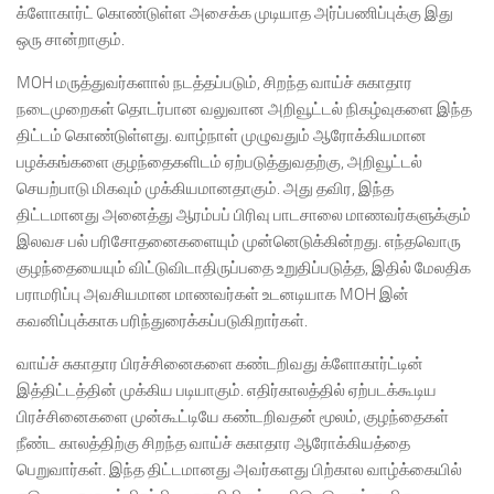
க்ளோகார்ட் கொண்டுள்ள அசைக்க முடியாத அர்ப்பணிப்புக்கு இது
ஒரு சான்றாகும்.
MOH மருத்துவர்களால் நடத்தப்படும், சிறந்த வாய்ச் சுகாதார
நடைமுறைகள் தொடர்பான வலுவான அறிவூட்டல் நிகழ்வுகளை இந்த
திட்டம் கொண்டுள்ளது. வாழ்நாள் முழுவதும் ஆரோக்கியமான
பழக்கங்களை குழந்தைகளிடம் ஏற்படுத்துவதற்கு, அறிவூட்டல்
செயற்பாடு மிகவும் முக்கியமானதாகும். அது தவிர, இந்த
திட்டமானது அனைத்து ஆரம்பப் பிரிவு பாடசாலை மாணவர்களுக்கும்
இலவச பல் பரிசோதனைகளையும் முன்னெடுக்கின்றது. எந்தவொரு
குழந்தையையும் விட்டுவிடாதிருப்பதை உறுதிப்படுத்த, இதில் மேலதிக
பராமரிப்பு அவசியமான மாணவர்கள் உடனடியாக MOH இன்
கவனிப்புக்காக பரிந்துரைக்கப்படுகிறார்கள்.
வாய்ச் சுகாதார பிரச்சினைகளை கண்டறிவது க்ளோகார்ட்டின்
இத்திட்டத்தின் முக்கிய படியாகும். எதிர்காலத்தில் ஏற்படக்கூடிய
பிரச்சினைகளை முன்கூட்டியே கண்டறிவதன் மூலம், குழந்தைகள்
நீண்ட காலத்திற்கு சிறந்த வாய்ச் சுகாதார ஆரோக்கியத்தை
பெறுவார்கள். இந்த திட்டமானது அவர்களது பிற்கால வாழ்க்கையில்