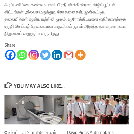
அர்ப்பணிப்பை உண்மையாகப் பிரதிபலிக்கின்றன. விழிப்பூட்டல்
திட்டங்கள், இலவச மருத்துவ சோதனைகள், முன்கூட்டிய
தலையீடுகள் ஆகியவற்றின் மூலம், ஆரோக்கியமான எதிர்காலத்தை
உறுதி செய்யத் தேவையான கருவிகள் மூலம் அடுத்த தலைமுறையை
நிறுவனம் வலுவூட்டி வருகிறது.
Share
YOU MAY ALSO LIKE...
மேம்பட்ட CT Simulator மூலம்
David Pieris Automobiles