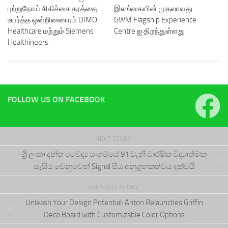
புற்றுநோய் சிகிச்சை தரத்தை
இலங்கையின் முதலாவது
உயர்த்த ஒன்றிணையும் DIMO
GWM Flagship Experience
Healthcare மற்றும் Siemens
Centre ஐ திறந்துள்ளது
Healthineers
FOLLOW US ON FACEBOOK
NEXT STORY
ශ්‍රී ලංකා දන්ත වෛද්‍ය සංගමයේ 91 වැනි වාර්ෂික විද්‍යාත්මක
සැසිය වෙනුවෙන් Signal සිය අනුග්‍රහකත්වය දක්වයි
PREVIOUS STORY
Unleash Your Design Potential: Anton Relaunches Griffin
Deco Board with Customizable Color Options