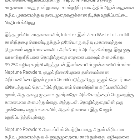
வகைகளில் வழங்கப்படுகிறது. Neptune Recyclers இனது
சாதனையானது, மூன்று வருட சான்றழிப்பு காலத்தில் அதன் வலுவான
கழிவு முகாமைத்துவ நடைமுறைகளுக்கான நீடித்த உறுதிப்பாட்டை
பிரதிபலிக்கிறது.
இந்த முக்கிய சாதனைகளில், Intertek இன் Zero Waste to Landfill
சான்றிதழை கொண்டிருக்கும் ஒரேயொரு கழிவு முகாமைத்துவ
நிறுவனம் எனும் உலகளாவிய அங்கீகாரம் அடங்குகின்றது. இது ஒரு
வரலாற்று ரீதியான தொழில்துறை சாதனையாகவும் அமைகிறது.
99.25% கழிவு சுழற்சி வீதத்துடன் இலங்கையில் முன்னணியில் உள்ள
Neptune Recyclers, சூழல் நிலைபேறான தன்மைக்கான
அர்ப்பணிப்பை இதன் மூலம் வெளிப்படுத்துகிறது. சூழல் தொடர்பான
விசேடத்துவம் தொடர்பில் நிறுவனம் கொண்டுள்ள அர்ப்பணிப்பின்
மூலம், அது தனது முதலாவது சர்வதேச அங்கீகாரத்தைப் பெறுவதற்கு
காரணமாக அமைந்துள்ளது. அத்துடன். தொழில்துறையின் ஒரு
முன்னோடி எனும் வகையில், அதன் நிலையை இது மேலும்
உறுதிப்படுத்தியுள்ளது.
Neptune Recyclers அமைப்பின் வெற்றியானது அதன் விரிவான
கழிவு முகாமைத்துவ அணுகுமுறையை சார்ந்துள்ளது. கழிவுகளை