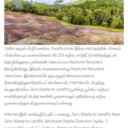
அதிக சூழல் விழிப்புணர்வு அவசியமான இந்த சகாப்தத்தில், மிகவும்
ஈர்க்கக்கூடிய வகையிலான 99.25% கழிவு மாற்றீட்டு விகிதத்துடன்
தொழில்துறை முன்னணி அமைப்பாக Neptune Recyclers
திகழ்கின்றது. இந்தச் சாதனையானது Neptune Recyclers
அமைப்பை இலங்கையில் ஒரு சூழல் சேவையாளராக
நிலைநிறுத்துவதோடு மட்டுமல்லாமல், Intertek யிடமிருந்து
பெறுமதிமிக்க Zero Waste to Landfill (பூமிக்கு பூச்சிய கழிவு)
சான்றிதழைப் பெற்ற உலகின் முதலாவதும் ஒரேயொரு கழிவு
முகாமைத்துவ நிறுவனமாகவும் உள்ளது.
Intertek இன் சான்றழிப்பு திட்டமானது, Zero Waste to Landfill, Near
Zero Waste to Landfill, Advanced Waste Diversion ஆகிய 3