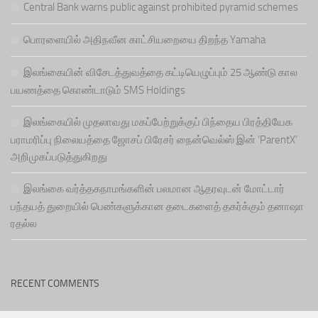
Central Bank warns public against prohibited pyramid schemes
பொரளையில் அதிநவீன காட்சியறையை திறந்த Yamaha
இலங்கையின் விசேடத்துவத்தை கட்டியெழுப்பும் 25 ஆண்டு கால
பயணத்தை கொண்டாடும் SMS Holdings
இலங்கையில் முதலாவது மகப்பேற்றுக்குப் பிந்தைய பிரத்தியேக
பராமரிப்பு நிலையத்தை ஜோசப் பிரேசர் நைன்வெல்ஸ் இன் ‘ParentX’
அறிமுகப்படுத்துகிறது
இலங்கை வர்த்தகநாமங்களின் பலமான ஆதரவுடன் மோட்டார்
பந்தயத் துறையில் பெண்களுக்கான தடைகளைத் தகர்க்கும் தனாஷா
ரதல்ல
RECENT COMMENTS