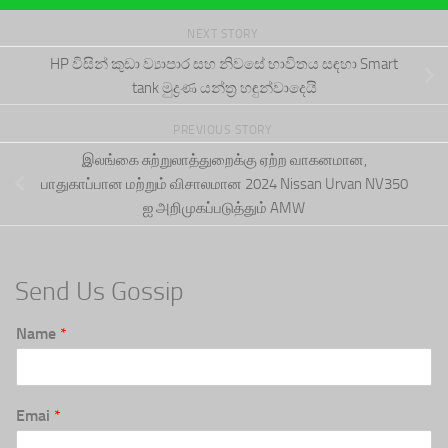
NEXT STORY
HP විසින් කුඩා ව්‍යාපාර සහ නිවසේ භාවිතය සඳහා Smart
tank මුද්‍රණ යන්ත්‍ර හඳුන්වාදෙයි
PREVIOUS STORY
இலங்கை சுற்றுலாத்துறைக்கு ஏற்ற வாகனமான,
பாதுகாப்பான மற்றும் விசாலமான 2024 Nissan Urvan NV350
ஐ அறிமுகப்படுத்தும் AMW
Send Us Gossip
Name
*
Emai
*