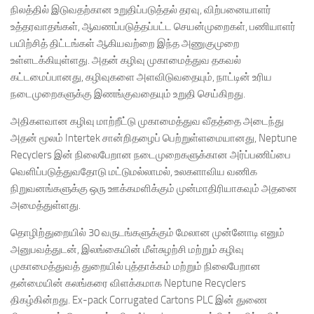
நிலத்தில் இடுவதற்கான உறுதிப்படுத்தல் தரவு, விற்பனையாளர்
உத்தரவாதங்கள், ஆவணப்படுத்தப்பட்ட செயன்முறைகள், பணியாளர்
பயிற்சித் திட்டங்கள் ஆகியவற்றை இந்த அணுகுமுறை
உள்ளடக்கியுள்ளது. அதன் கழிவு முகாமைத்துவ தகவல்
கட்டமைப்பானது, கழிவுகளை அளவிடுவதையும், நாட்டின் உரிய
நடைமுறைகளுக்கு இணங்குவதையும் உறுதி செய்கிறது.
அதிகளவான கழிவு மாற்றீட்டு முகாமைத்துவ வீதத்தை அடைந்து
அதன் மூலம் Intertek சான்றிதழைப் பெற்றுள்ளமையானது, Neptune
Recyclers இன் நிலைபேறான நடைமுறைகளுக்கான அர்ப்பணிப்பை
வெளிப்படுத்துவதோடு மட்டுமல்லாமல், உலகளாவிய வணிக
நிறுவனங்களுக்கு ஒரு ஊக்கமளிக்கும் முன்மாதிரியாகவும் அதனை
அமைத்துள்ளது.
தொழிற்துறையில் 30 வருடங்களுக்கும் மேலான முன்னோடி எனும்
அனுபவத்துடன், இலங்கையின் மீள்சுழற்சி மற்றும் கழிவு
முகாமைத்துவத் துறையில் புத்தாக்கம் மற்றும் நிலைபேறான
தன்மையின் கலங்கரை விளக்கமாக Neptune Recyclers
திகழ்கின்றது. Ex-pack Corrugated Cartons PLC இன் துணை