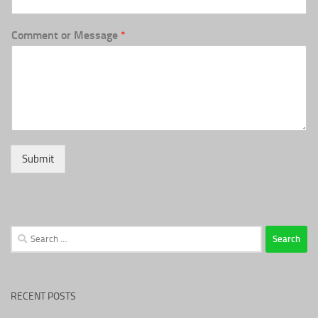
Comment or Message
*
Submit
Search
for:
RECENT POSTS