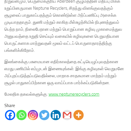
நிறுவனமும், பெருமைக்குரிய Aberdeen குழுமத்தின் மதிப்பு மிக்க
உறுப்பினருமான Neptune Recyclers, சிறந்து விளங்குவதற்கும்
சூழலைப் பாதுகாப்பதற்கும் கொண்டுள்ள அர்ப்பணிப்பு அசைக்க
முடியாததாகும். துணி மற்றும் காகித மீள்சுழற்சியில் நிபுணத்துவம்
பெற்ற நாம், நிலைபேறான மற்றும் பொறுப்பான கழிவு முகாமைத்துவ
அனுபவத்தை உறுதி செய்யும் வகையில் கழிவுகளை பெறுமதியான
பொருட்களாக மாற்றுவதன் மூலம் வட்டப் பொருளாதாரத்திற்கு
பங்களிக்கிறோம்.
இலங்கைக்கு பசுமையான எதிர்காலத்தை கட்டியெழுப்புவதற்கான
எமது பணியில் எம்முடன் இணையுங்கள். இங்கு கழிவுகள் வெறுமனே
அப்புறப்படுத்தப்படுவதில்லை, மாறாக சாதகமான மாற்றம் மற்றும்
சூழல் பாதுகாப்பிற்கான ஒரு வாய்ப்பாக பார்க்கப்படுகின்றன.
மேலதிக தகவல்களுக்கு:
www.neptunerecyclers.com
Share