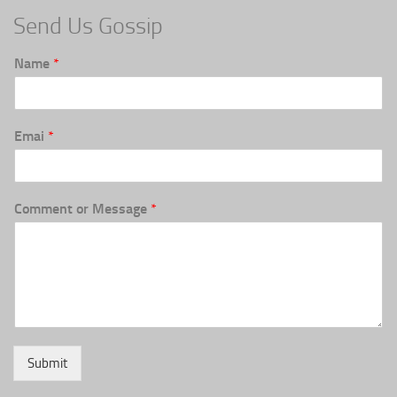
Send Us Gossip
Name
*
Emai
*
Comment or Message
*
Submit