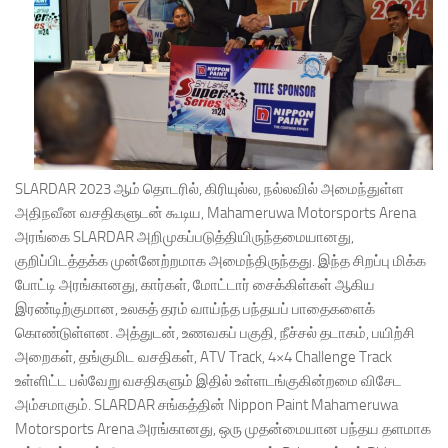
SLARDAR 2023 ஆம் தொடரில், கிரியுல்ல, நல்லவில் அமைந்துள்ள
அதிநவீன வசதிகளுடன் கூடிய, Mahameruwa Motorsports Arena
அரங்கை SLARDAR அறிமுகப்படுத்தியிருந்தமையானது,
குறிப்பிடத்தக்க முன்னேற்றமாக அமைந்திருந்தது. இந்த சிறப்பு மிக்க
போட்டி அரங்கானது, கார்கள், மோட்டார் சைக்கிள்கள் ஆகிய
இரண்டிற்குமான, உலகத் தரம் வாய்ந்த பந்தயப் பாதைகளைக்
கொண்டுள்ளன. அத்துடன், உணவகப் பகுதி, நீச்சல் தடாகம், பயிற்சி
அறைகள், தங்குமிட வசதிகள், ATV Track, 4×4 Challenge Track
உள்ளிட்ட பல்வேறு வசதிகளும் இதில் உள்ளடங்குகின்றமை விசேட
அம்சமாகும். SLARDAR சங்கத்தின் Nippon Paint Mahameruwa
Motorsports Arena அரங்கானது, ஒரு முதன்மையான பந்தய தளமாக