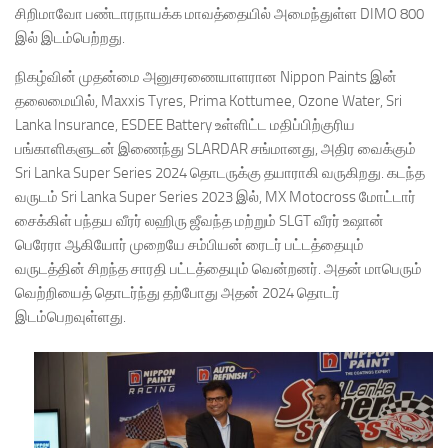
சிறிமாவோ பண்டாரநாயக்க மாவத்தையில் அமைந்துள்ள DIMO 800
இல் இடம்பெற்றது.
நிகழ்வின் முதன்மை அனுசரணையாளரான Nippon Paints இன்
தலைமையில், Maxxis Tyres, Prima Kottumee, Ozone Water, Sri
Lanka Insurance, ESDEE Battery உள்ளிட்ட மதிப்பிற்குரிய
பங்காளிகளுடன் இணைந்து SLARDAR சங்மானது, அதிர வைக்கும்
Sri Lanka Super Series 2024 தொடருக்கு தயாராகி வருகிறது. கடந்த
வருடம் Sri Lanka Super Series 2023 இல், MX Motocross மோட்டார்
சைக்கிள் பந்தய வீரர் லஹிரு ஜீவந்த மற்றும் SLGT வீரர் உஷான்
பெரேரா ஆகியோர் முறையே சம்பியன் ரைடர் பட்டத்தையும்
வருடத்தின் சிறந்த சாரதி பட்டத்தையும் வென்றனர். அதன் மாபெரும்
வெற்றியைத் தொடர்ந்து தற்போது அதன் 2024 தொடர்
இடம்பெறவுள்ளது.