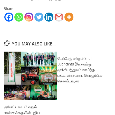
Share
YOU MAY ALSO LIKE...
டெல்மேஜ் மற்றும் Shell
Lubricants இணைந்து
முக்கியத்துவம் வாய்ந்த
பங்காண்மையை கொழும்பில்
கொண்டாடின
குபோட்டாமயம் எனும்
எண்ணக்கருவின் புதிய