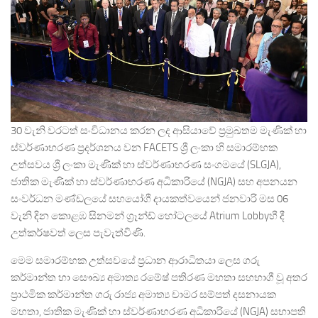
30 වැනි වරටත් සංවිධානය කරන ලද ආසියාවේ ප්‍රමුඛතම මැණික් හා
ස්වර්ණාභරණ ප්‍රදර්ශනය වන FACETS ශ්‍රී ලංකා හි සමාරම්භක
උත්සවය ශ්‍රී ලංකා මැණික් හා ස්වර්ණාභරණ සංගමයේ (SLGJA),
ජාතික මැණික් හා ස්වර්ණාභරණ අධිකාරියේ (NGJA) සහ අපනයන
සංවර්ධන මණ්ඩලයේ සහයෝගී දායකත්වයෙන් ජනවාරි මස 06
වැනි දින කොළඹ සිනමන් ග්‍රෑන්ඩ් හෝටලයේ Atrium Lobbyහී දී
උත්කර්ෂවත් ලෙස පැවැත්විණි.
මෙම සමාරම්භක උත්සවයේ ප්‍රධාන ආරාධිතයා ලෙස ගරු
කර්මාන්ත හා සෞඛ්‍ය අමාත්‍ය රමේෂ් පතිරණ මහතා සහභාගී වූ අතර
ප්‍රාථමික කර්මාන්ත ගරු රාජ්‍ය අමාත්‍ය චාමර සම්පත් දසනායක
මහතා, ජාතික මැණික් හා ස්වර්ණාභරණ අධිකාරියේ (NGJA) සභාපති