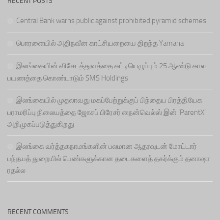
RECENT POSTS
Central Bank warns public against prohibited pyramid schemes
பொரளையில் அதிநவீன காட்சியறையை திறந்த Yamaha
இலங்கையின் விசேடத்துவத்தை கட்டியெழுப்பும் 25 ஆண்டு கால
பயணத்தை கொண்டாடும் SMS Holdings
இலங்கையில் முதலாவது மகப்பேற்றுக்குப் பிந்தைய பிரத்தியேக
பராமரிப்பு நிலையத்தை ஜோசப் பிரேசர் நைன்வெல்ஸ் இன் ‘ParentX’
அறிமுகப்படுத்துகிறது
இலங்கை வர்த்தகநாமங்களின் பலமான ஆதரவுடன் மோட்டார்
பந்தயத் துறையில் பெண்களுக்கான தடைகளைத் தகர்க்கும் தனாஷா
ரதல்ல
RECENT COMMENTS