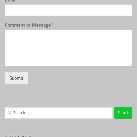
Comment or Message
*
Submit
Search
for: