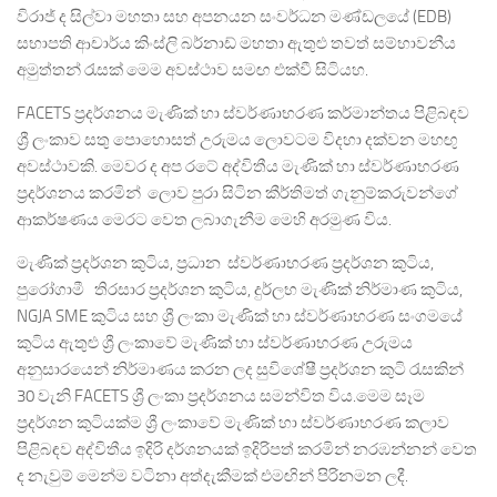
විරාජ් ද සිල්වා මහතා සහ අපනයන සංවර්ධන මණ්ඩලයේ (EDB)
සභාපති ආචාර්ය කිංස්ලි බර්නාඩ් මහතා ඇතුළු තවත් සම්භාවනීය
අමුත්තන් රැසක් මෙම අවස්ථාව සමඟ එක්වී සිටියහ.
FACETS ප්‍රදර්ශනය මැණික් හා ස්වර්ණාභරණ කර්මාන්තය පිළිබඳව
ශ්‍රී ලංකාව සතු පොහොසත් උරුමය ලොවටම විදහා දක්වන මහඟු
අවස්ථාවකි. මෙවර ද අප රටේ අද්විතීය මැණික් හා ස්වර්ණාභරණ
ප්‍රදර්ශනය කරමින් ලොව පුරා සිටින කීර්තිමත් ගැනුම්කරුවන්ගේ
ආකර්ෂණය මෙරට වෙත ලබාගැනීම මෙහි අරමුණ විය.
මැණික් ප්‍රදර්ශන කුටිය, ප්‍රධාන ස්වර්ණාභරණ ප්‍රදර්ශන කුටිය,
පුරෝගාමී තිරසාර ප්‍රදර්ශන කුටිය, දුර්ලභ මැණික් නිර්මාණ කුටිය,
NGJA SME කුටිය සහ ශ්‍රී ලංකා මැණික් හා ස්වර්ණාභරණ සංගමයේ
කුටිය ඇතුළු ශ්‍රී ලංකාවේ මැණික් හා ස්වර්ණාභරණ උරුමය
අනුසාරයෙන් නිර්මාණය කරන ලද සුවිශේෂී ප්‍රදර්ශන කුටි රැසකින්
30 වැනි FACETS ශ්‍රී ලංකා ප්‍රදර්ශනය සමන්විත විය.මෙම සෑම
ප්‍රදර්ශන කුටියක්ම ශ්‍රී ලංකාවේ මැණික් හා ස්වර්ණාභරණ කලාව
පිළිබඳව අද්විතීය ඉදිරි දර්ශනයක් ඉදිරිපත් කරමින් නරඹන්නන් වෙත
ද නැවුම් මෙන්ම වටිනා අත්දැකීමක් එමඟින් පිරිනමන ලදී.