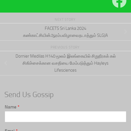
NEXT STORY
FACETS Sri Lanka 2024
கண்காட்சியின்ஆரம்பவிழாவைநடாத்தும் SLGJA
PREVIOUS STORY
Dornier Medilas H140 மூலம் இலங்கையில் சிறுநீரகக் கல்
சிகிச்சைக்கான வசதியை மேம்படுத்தும் Hayleys
Lifesciences
Send Us Gossip
Name
*
Emai
*