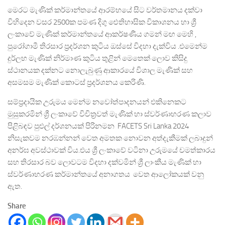
මෙරට මැණික් කර්මාන්තයේ ආරම්භයේ සිට වර්තමානය දක්වා
විහිදෙන වසර 2500ක පමණ දිගු ඓතිහාසික විකාශනය හා ශ්‍රී
ලංකාවේ මැණික් කර්මාන්තයේ ආකර්ෂණීය ගමන් මඟ මෙහි ,
පුරෝගාමී තිරසාර ප්‍රදර්ශන කුටිය ඔස්සේ විදහා දැක්විය .එමෙන්ම
දුර්ලභ මැණික් නිර්මාණ කුටිය තුළින් මෙතෙක් ලොව කිසිදු
ස්ථානයක දක්නට නොලැබුණු ආකාරයේ විශාල මැණික් සහ
අසමසම මැණික් කොටස් ප්‍රදර්ශනය කෙරිණි.
සම්ප්‍රදායික උරුමය මෙන්ම නවෝත්පාදනයන් එකිනෙකට
මුසුකරමින් ශ්‍රී ලංකාවේ විචිත්‍රවත් මැණික් හා ස්වර්ණාභරණ කලාව
පිළිබඳව පුළුල් දර්ශනයක් පිරිනමන FACETS Sri Lanka 2024
නිසැකවම නරඹන්නන් වෙත අමතක නොවන අත්දැකීමක් ලබාදුන්
අනර්ඝ අවස්ථාවක් විය.එය ශ්‍රී ලංකාවේ වටිනා උරුමයේ චමත්කාරය
සහ තිරසාර බව ලොවටම විදහා දක්වමින් ශ්‍රී ලාංකීය මැණික් හා
ස්වර්ණාභරණ කර්මාන්තයේ අනාගතය වෙත ආලෝකයක් වනු
ඇත.
Share