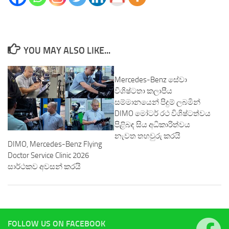
YOU MAY ALSO LIKE...
Mercedes-Benz සේවා
විශිෂ්ටතා කලාපීය
සම්මානයෙන් පිදුම් ලබමින්
DIMO මෝටර් රථ විශිෂ්ටත්වය
පිළිබඳ සිය අධිකාරිත්වය
නැවත තහවුරු කරයි
DIMO, Mercedes-Benz Flying
Doctor Service Clinic 2026
සාර්ථකව අවසන් කරයි
FOLLOW US ON FACEBOOK