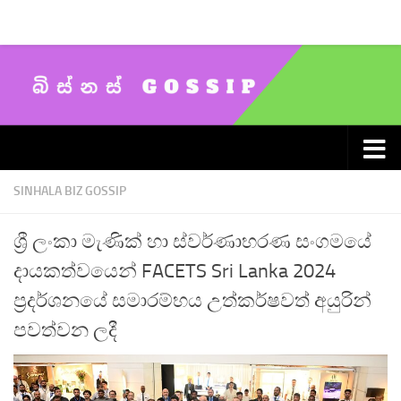
Skip to content
SINHALA BIZ GOSSIP
ශ්‍රී ලංකා මැණික් හා ස්වර්ණාභරණ සංගමයේ
දායකත්වයෙන් FACETS Sri Lanka 2024
ප්‍රදර්ශනයේ සමාරම්භය උත්කර්ෂවත් අයුරින්
පවත්වන ලදී